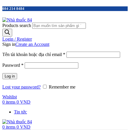
084 214 8484
Products search
Login / Register
Sign in
Create an Account
Tên tài khoản hoặc địa chỉ email
*
Password
*
Log in
Lost your password?
Remember me
Wishlist
0
items
0
VND
Tin tức
0
items
0
VND