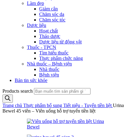
Làm đẹp
Giảm cân
Chăm sóc da
Chăm sóc tóc
Dược liệu
Hoạt chất
Thảo dược
Dược liệu từ động vật
Thuốc - TPCN
Tìm hiểu thuốc
Thực phẩm chức năng
Nhà thuốc – Bệnh viện
Nhà thuốc
Bệnh viện
Bản tin sức khỏe
Products search
Trang chủ
Thực phẩm bổ sung
Tiết niệu - Tuyến tiền liệt
Urina
Bewel 45 viên – Viên uống hỗ trợ tuyến tiền liệt