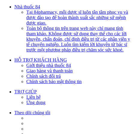
Nhà thuốc 84
Tại 84pharmacy, mỗi dược sĩ luôn tận tâm phục vụ và
được đào tạo để hoàn thành xuất sắc những sứ mệnh
được giao.
Toàn bộ thông tin trên trang web này chỉ mang tính
tham khảo. Không được sử dụng thay thế cho các lời
khuyên, chẩn đoán, chỉ định điều trị từ các nhân viên y
tế chuyên nghiệp. Luôn tìm kiếm lời khuyên từ bác sĩ
trước một phương pháp điều trị chăm sóc sức khoẻ.
HỖ TRỢ KHÁCH HÀNG
Giới thiệu nhà thuốc 84
Giao hàng và thanh toán
Chính sách đổi trả
Chính sách bảo mật thông tin
TRỢ GIÚP
Liên hệ
Ứng dụng
Theo dõi chúng tôi