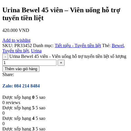
Urina Bewel 45 viên – Viên uống hỗ trợ
tuyến tiền liệt
420.000
VND
Add to wishlist
SKU:
PR33452
Danh mục:
Tiết niệu - Tuyến tiền liệt
Thẻ:
Bewel
,
Tuyến tiền liệt
,
Urina
Urina Bewel 45 viên - Viên uống hỗ trợ tuyến tiền liệt số lượng
Thêm vào giỏ hàng
Share:
Zalo: 084 214 8484
Được xếp hạng
0
5 sao
0 reviews
Được xếp hạng
5
5 sao
0
Được xếp hạng
4
5 sao
0
Được xếp hạng
3
5 sao