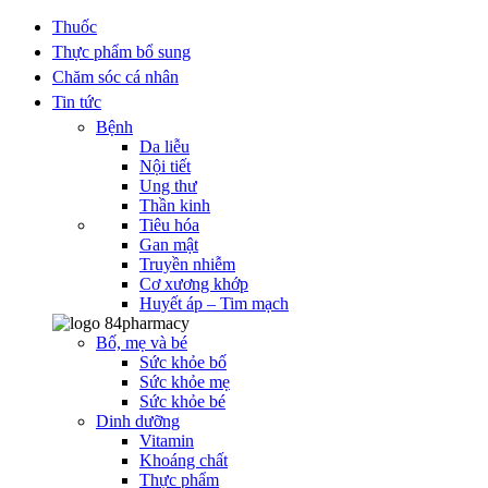
Thuốc
Thực phẩm bổ sung
Chăm sóc cá nhân
Tin tức
Bệnh
Da liễu
Nội tiết
Ung thư
Thần kinh
Tiêu hóa
Gan mật
Truyền nhiễm
Cơ xương khớp
Huyết áp – Tim mạch
Bố, mẹ và bé
Sức khỏe bố
Sức khỏe mẹ
Sức khỏe bé
Dinh dưỡng
Vitamin
Khoáng chất
Thực phẩm