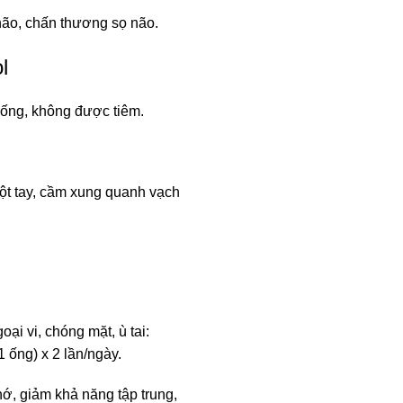
 não, chấn thương sọ não.
l
ống, không được tiêm.
ột tay, cầm xung quanh vạch
ại vi, chóng mặt, ù tai:
 ống) x 2 lần/ngày.
hớ, giảm khả năng tập trung,