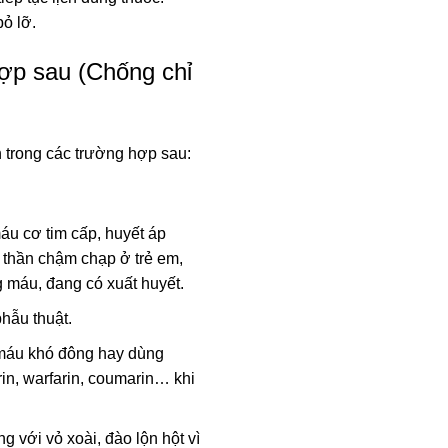
bỏ lỡ.
ợp sau (Chống chỉ
 trong các trường hợp sau:
áu cơ tim cấp, huyết áp
âm thần chậm chạp ở trẻ em,
g máu, đang có xuất huyết.
phẫu thuật.
máu khó đông hay dùng
n, warfarin, coumarin… khi
 với vỏ xoài, đào lộn hột vì