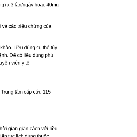
ống) x 3 lần/ngày hoặc 40mg
i và các triệu chứng của
 khảo. Liều dùng cụ thể tùy
bệnh. Để có liều dùng phù
yên viên y tế.
 Trung tâm cấp cứu 115
hời gian giãn cách với liều
iếp tục lịch dùng thuốc.