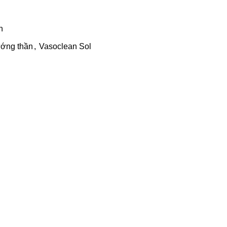
n
ớng thần
,
Vasoclean Sol