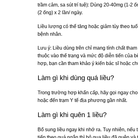
trầm cảm, sa sút trí tuệ): Dùng 20-40mg (1-2 
(2 ống) x 2 lần/ ngày.
Liều lượng có thể tăng hoặc giảm tùy theo tuổ
bệnh nhân.
Lưu ý: Liều dùng trên chỉ mang tính chất tham
thuộc vào thể trạng và mức độ diễn tiến của 
hợp, bạn cần tham khảo ý kiến bác sĩ hoặc chu
Làm gì khi dùng quá liều?
Trong trường hợp khẩn cấp, hãy gọi ngay cho
hoặc đến trạm Y tế địa phương gần nhất.
Làm gì khi quên 1 liều?
Bổ sung liều ngay khi nhớ ra. Tuy nhiên, nếu t
tiếp theo quá ngắn thì bỏ qua liều đã quên và t