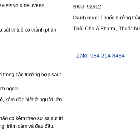
SHIPPING & DELIVERY
SKU:
92612
Danh mục:
Thuốc hướng thầ
Thẻ:
Cho-A Pharm
,
Thuốc hư
a sút trí tuệ có thành phần:
Zalo: 084 214 8484
ị trong các trường hợp sau:
ch ngoại.
tuệ, kém đặc biệt ở người lớn
não có kèm theo sự sa sút trí
ung, trầm cảm và đau đầu.