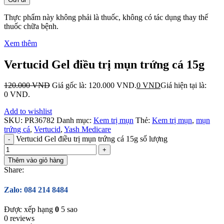
Thực phẩm này không phải là thuốc, không có tác dụng thay thế
thuốc chữa bệnh.
Xem thêm
Vertucid Gel điều trị mụn trứng cá 15g
120.000
VND
Giá gốc là: 120.000 VND.
0
VND
Giá hiện tại là:
0 VND.
Add to wishlist
SKU:
PR36782
Danh mục:
Kem trị mụn
Thẻ:
Kem trị mụn
,
mụn
trứng cá
,
Vertucid
,
Yash Medicare
Vertucid Gel điều trị mụn trứng cá 15g số lượng
Thêm vào giỏ hàng
Share:
Zalo: 084 214 8484
Được xếp hạng
0
5 sao
0 reviews