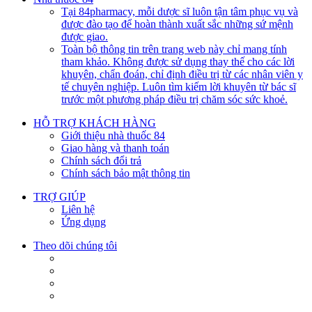
Tại 84pharmacy, mỗi dược sĩ luôn tận tâm phục vụ và
được đào tạo để hoàn thành xuất sắc những sứ mệnh
được giao.
Toàn bộ thông tin trên trang web này chỉ mang tính
tham khảo. Không được sử dụng thay thế cho các lời
khuyên, chẩn đoán, chỉ định điều trị từ các nhân viên y
tế chuyên nghiệp. Luôn tìm kiếm lời khuyên từ bác sĩ
trước một phương pháp điều trị chăm sóc sức khoẻ.
HỖ TRỢ KHÁCH HÀNG
Giới thiệu nhà thuốc 84
Giao hàng và thanh toán
Chính sách đổi trả
Chính sách bảo mật thông tin
TRỢ GIÚP
Liên hệ
Ứng dụng
Theo dõi chúng tôi