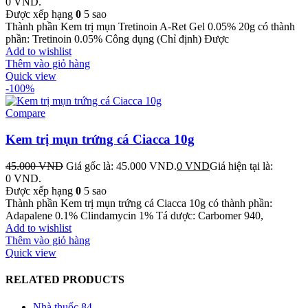
0 VND.
Được xếp hạng
0
5 sao
Thành phần Kem trị mụn Tretinoin A-Ret Gel 0.05% 20g có thành
phần: Tretinoin 0.05% Công dụng (Chỉ định) Được
Add to wishlist
Thêm vào giỏ hàng
Quick view
-100%
Compare
Kem trị mụn trứng cá Ciacca 10g
45.000
VND
Giá gốc là: 45.000 VND.
0
VND
Giá hiện tại là:
0 VND.
Được xếp hạng
0
5 sao
Thành phần Kem trị mụn trứng cá Ciacca 10g có thành phần:
Adapalene 0.1% Clindamycin 1% Tá dược: Carbomer 940,
Add to wishlist
Thêm vào giỏ hàng
Quick view
RELATED PRODUCTS
Nhà thuốc 84