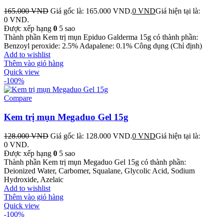
165.000
VND
Giá gốc là: 165.000 VND.
0
VND
Giá hiện tại là:
0 VND.
Được xếp hạng
0
5 sao
Thành phần Kem trị mụn Epiduo Galderma 15g có thành phần:
Benzoyl peroxide: 2.5% Adapalene: 0.1% Công dụng (Chỉ định)
Add to wishlist
Thêm vào giỏ hàng
Quick view
-100%
Compare
Kem trị mụn Megaduo Gel 15g
128.000
VND
Giá gốc là: 128.000 VND.
0
VND
Giá hiện tại là:
0 VND.
Được xếp hạng
0
5 sao
Thành phần Kem trị mụn Megaduo Gel 15g có thành phần:
Deionized Water, Carbomer, Squalane, Glycolic Acid, Sodium
Hydroxide, Azelaic
Add to wishlist
Thêm vào giỏ hàng
Quick view
-100%