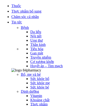
Thuốc
Thực phẩm bổ sung
Chăm sóc cá nhân
Tin tức
Bệnh
Da liễu
Nội tiết
Ung thư
Thần kinh
Tiêu hóa
Gan mật
Truyền nhiễm
Cơ xương khớp
Huyết áp – Tim mạch
Bố, mẹ và bé
Sức khỏe bố
Sức khỏe mẹ
Sức khỏe bé
Dinh dưỡng
Vitamin
Khoáng chất
Thực phẩm