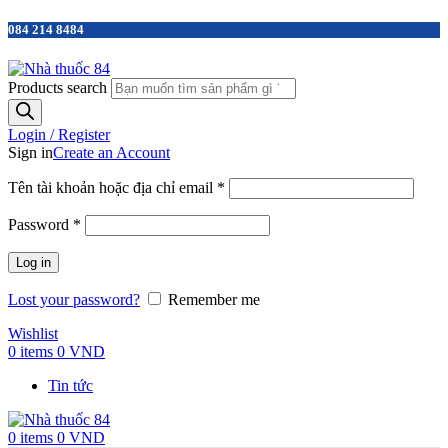
084 214 8484
Products search
Login / Register
Sign in
Create an Account
Tên tài khoản hoặc địa chỉ email
*
Password
*
Log in
Lost your password?
Remember me
Wishlist
0
items
0
VND
Tin tức
0
items
0
VND