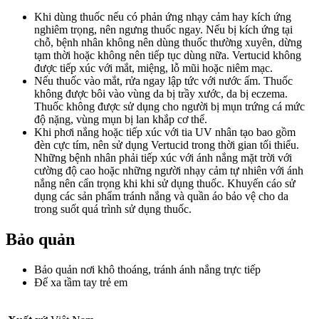
Khi dùng thuốc nếu có phản ứng nhạy cảm hay kích ứng
nghiêm trọng, nên ngưng thuốc ngay. Nếu bị kích ứng tại
chỗ, bệnh nhân không nên dùng thuốc thường xuyên, dừng
tạm thời hoặc không nên tiếp tục dùng nữa. Vertucid không
được tiếp xúc với mắt, miệng, lỗ mũi hoặc niêm mạc.
Nếu thuốc vào mắt, rửa ngay lập tức với nước ấm. Thuốc
không được bôi vào vùng da bị trầy xước, da bị eczema.
Thuốc không được sử dụng cho người bị mụn trứng cá mức
độ nặng, vùng mụn bị lan khắp cơ thể.
Khi phơi nắng hoặc tiếp xúc với tia UV nhân tạo bao gồm
đèn cực tím, nên sử dụng Vertucid trong thời gian tối thiểu.
Những bệnh nhân phải tiếp xúc với ánh nắng mặt trời với
cường độ cao hoặc những người nhạy cảm tự nhiên với ánh
nắng nên cẩn trọng khi khi sử dụng thuốc. Khuyến cáo sử
dụng các sản phẩm tránh nắng và quần áo bảo vệ cho da
trong suốt quá trình sử dụng thuốc.
Bảo quản
Bảo quản nơi khô thoáng, tránh ánh nắng trực tiếp
Để xa tầm tay trẻ em