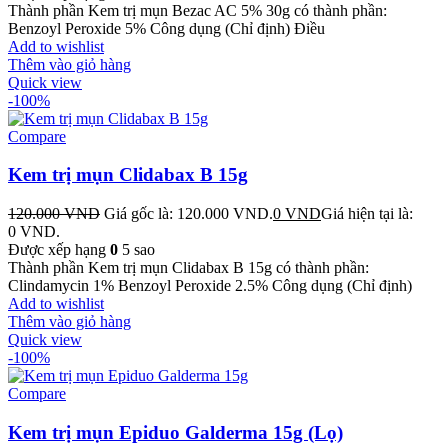
Thành phần Kem trị mụn Bezac AC 5% 30g có thành phần:
Benzoyl Peroxide 5% Công dụng (Chỉ định) Điều
Add to wishlist
Thêm vào giỏ hàng
Quick view
-100%
Compare
Kem trị mụn Clidabax B 15g
120.000
VND
Giá gốc là: 120.000 VND.
0
VND
Giá hiện tại là:
0 VND.
Được xếp hạng
0
5 sao
Thành phần Kem trị mụn Clidabax B 15g có thành phần:
Clindamycin 1% Benzoyl Peroxide 2.5% Công dụng (Chỉ định)
Add to wishlist
Thêm vào giỏ hàng
Quick view
-100%
Compare
Kem trị mụn Epiduo Galderma 15g (Lọ)