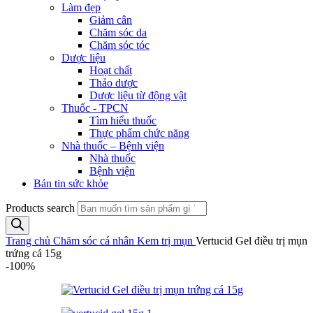
Làm đẹp
Giảm cân
Chăm sóc da
Chăm sóc tóc
Dược liệu
Hoạt chất
Thảo dược
Dược liệu từ động vật
Thuốc - TPCN
Tìm hiểu thuốc
Thực phẩm chức năng
Nhà thuốc – Bệnh viện
Nhà thuốc
Bệnh viện
Bản tin sức khỏe
Products search
Trang chủ
Chăm sóc cá nhân
Kem trị mụn
Vertucid Gel điều trị mụn
trứng cá 15g
-100%