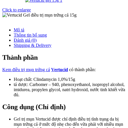
Click to enlarge
Mô tả
Thông tin bổ sung
Đánh giá (0)
Shipping & Delivery
Thành phần
Kem điều trị mụn trứng cá
Vertucid
có thành phần:
Hoạt chất: Clindamycin 1,0%/15g
tá dược: Carbomer – 940, phenoxyethanol, isopropyl alcohol,
imidurea, propylen glycol, natri hydroxid, nước tinh khiết vừa
đủ.
Công dụng (Chỉ định)
Gel trị mụn Vertucid được chỉ định điều trị tình trạng da bị
mụn trứng cá ở mức độ nhẹ cho đến vừa phải với nhiều mụn