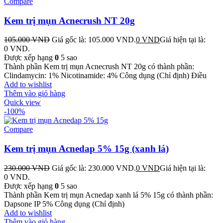
Compare
Kem trị mụn Acnecrush NT 20g
105.000
VND
Giá gốc là: 105.000 VND.
0
VND
Giá hiện tại là:
0 VND.
Được xếp hạng
0
5 sao
Thành phần Kem trị mụn Acnecrush NT 20g có thành phần:
Clindamycin: 1% Nicotinamide: 4% Công dụng (Chỉ định) Điều
Add to wishlist
Thêm vào giỏ hàng
Quick view
-100%
Compare
Kem trị mụn Acnedap 5% 15g (xanh lá)
230.000
VND
Giá gốc là: 230.000 VND.
0
VND
Giá hiện tại là:
0 VND.
Được xếp hạng
0
5 sao
Thành phần Kem trị mụn Acnedap xanh lá 5% 15g có thành phần:
Dapsone IP 5% Công dụng (Chỉ định)
Add to wishlist
Thêm vào giỏ hàng