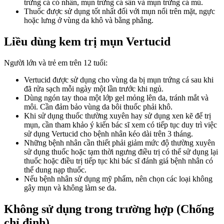
trứng cá có nhân, mụn trứng cá sần và mụn trứng cá mủ.
Thuốc được sử dụng tốt nhất đối với mụn nổi trên mặt, ngực
hoặc lưng ở vùng da khô và bằng phẳng.
Liều dùng kem trị mụn Vertucid
Người lớn và trẻ em trên 12 tuổi:
Vertucid được sử dụng cho vùng da bị mụn trứng cá sau khi
đã rửa sạch mỗi ngày một lần trước khi ngủ.
Dùng ngón tay thoa một lớp gel mỏng lên da, tránh mắt và
môi. Cần đảm bảo vùng da bôi thuốc phải khô.
Khi sử dụng thuốc thường xuyên hay sử dụng xen kẽ để trị
mụn, cần tham khảo ý kiến bác sĩ xem có tiếp tục duy trì việc
sử dụng Vertucid cho bệnh nhân kéo dài trên 3 tháng.
Những bệnh nhân cần thiết phải giảm mức độ thường xuyên
sử dụng thuốc hoặc tạm thời ngưng điều trị có thể sử dụng lại
thuốc hoặc điều trị tiếp tục khi bác sĩ đánh giá bệnh nhân có
thể dung nạp thuốc.
Nếu bệnh nhân sử dụng mỹ phẩm, nên chọn các loại không
gây mụn và không làm se da.
Không sử dụng trong trường hợp (Chống
chỉ định)