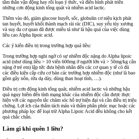
tâm thần vận động hay rối loạn ý thức, và điển hình phát triển
những cơn động kinh tổng quát và nhiễm acid lactic.
Thêm vào đó, giảm glucose huyết, sốc, globulin cơ niệu kịch phát
tan huyết, huyết khối thành mạch rải rác (DIC), suy yếu tủy xương
và suy đa cơ quan đã được miêu tả như là hậu quả của việc dùng
liều cao Alpha lipoic acid.
Các ý kiến điều trị trong trường hợp quá liều:
Trong trường hợp nghi ngờ có sự nhiễm độc nặng do Alpha lipoic
acid (như dùng liều > 10 viên 600mg ở người lớn và > 50mg/kg cân
nặng ở trẻ em) lập tức đưa bệnh nhân đến các cơ quan y tế có đủ
các điều kiện cấp cứu cơ bản các trường hợp nhiễm độc (như là bao
gồm gây nôn, rửa dạ dày, dùng than hoạt tính, …).
Điều trị cơn động kinh tổng quát, nhiễm acid lactic và những hậu
quả nguy hiểm đến tính mạng khác của nhiễm độc cần được thực
hiện với các nguyên tắc chăm sóc hỗ trợ hiện đại và cần điều trị triệu
chứng. Lợi ích của thẩm tách máu và thẩm phân phúc mạc hoặc các
phương pháp lọc để loại trừ Alpha Lipoic Acid đều không cho kết
quả chắc chắn.
Làm gì khi quên 1 liều?