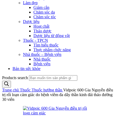
Làm đẹp
Giảm cân
Chăm sóc da
Chăm sóc tóc
Dược liệu
Hoạt chất
Thảo dược
Dược liệu từ động vật
Thuốc - TPCN
Tìm hiểu thuốc
Thực phẩm chức năng
Nhà thuốc – Bệnh viện
Nhà thuốc
Bệnh viện
Bản tin sức khỏe
Products search
Trang chủ
Thuốc
Thuốc hướng thần
Vidpoic 600 Gia Nguyễn điều
trị rối loạn cảm giác do bệnh viêm đa dây thần kinh đái tháo đường
30 viên