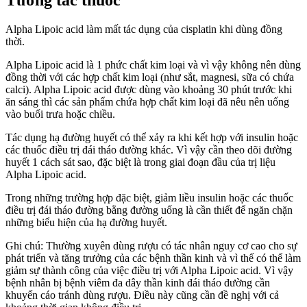
Alpha Lipoic acid làm mất tác dụng của cisplatin khi dùng đồng
thời.
Alpha Lipoic acid là 1 phức chất kim loại và vì vậy không nên dùng
đồng thời với các hợp chất kim loại (như sắt, magnesi, sữa có chứa
calci). Alpha Lipoic acid được dùng vào khoảng 30 phút trước khi
ăn sáng thì các sản phẩm chứa hợp chất kim loại đã nêu nên uống
vào buổi trưa hoặc chiều.
Tác dụng hạ đường huyết có thể xảy ra khi kết hợp với insulin hoặc
các thuốc điều trị đái tháo đường khác. Vì vậy cần theo dõi đường
huyết 1 cách sát sao, đặc biệt là trong giai đoạn đầu của trị liệu
Alpha Lipoic acid.
Trong những trường hợp đặc biệt, giảm liều insulin hoặc các thuốc
điều trị đái tháo đường bằng đường uống là cần thiết để ngăn chặn
những biểu hiện của hạ đường huyết.
Ghi chú: Thường xuyên dùng rượu có tác nhân nguy cơ cao cho sự
phát triển và tăng trưởng của các bệnh thần kinh và vì thế có thể làm
giảm sự thành công của việc điều trị với Alpha Lipoic acid. Vì vậy
bệnh nhân bị bệnh viêm đa dây thần kinh đái tháo đường cần
khuyến cáo tránh dùng rượu. Điều này cũng cần đề nghị với cả