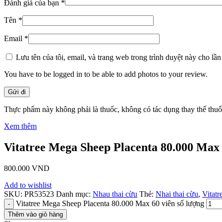
Đánh giá của bạn
*
Tên
*
Email
*
Lưu tên của tôi, email, và trang web trong trình duyệt này cho lần 
You have to be logged in to be able to add photos to your review.
Thực phẩm này không phải là thuốc, không có tác dụng thay thế thu
Xem thêm
Vitatree Mega Sheep Placenta 80.000 Max 
800.000
VND
Add to wishlist
SKU:
PR53523
Danh mục:
Nhau thai cừu
Thẻ:
Nhai thai cừu
,
Vitatr
Vitatree Mega Sheep Placenta 80.000 Max 60 viên số lượng
Thêm vào giỏ hàng