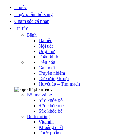
Thuốc
Thực phẩm bổ sung
Chăm sóc cá nhân
Tin tức
Bệnh
Da liễu
Nội tiết
Ung thư
Thần kinh
Tiêu hóa
Gan mật
Truyền nhiễm
Cơ xương khớp
Huyết áp – Tim mạch
Bố, mẹ và bé
Sức khỏe bố
Sức khỏe mẹ
Sức khỏe bé
Dinh dưỡng
Vitamin
Khoáng chất
Thực phẩm