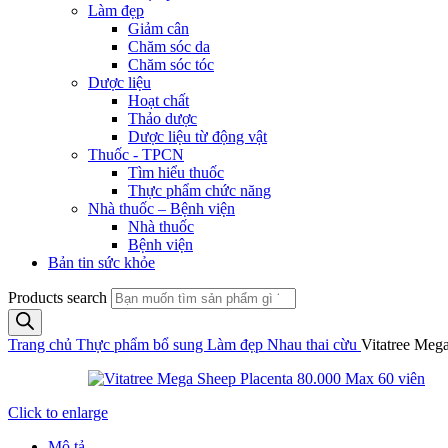
Làm đẹp
Giảm cân
Chăm sóc da
Chăm sóc tóc
Dược liệu
Hoạt chất
Thảo dược
Dược liệu từ động vật
Thuốc - TPCN
Tìm hiểu thuốc
Thực phẩm chức năng
Nhà thuốc – Bệnh viện
Nhà thuốc
Bệnh viện
Bản tin sức khỏe
Products search
Trang chủ
Thực phẩm bổ sung
Làm đẹp
Nhau thai cừu
Vitatree Meg
Click to enlarge
Mô tả