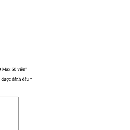
00 Max 60 viên”
c được đánh dấu
*