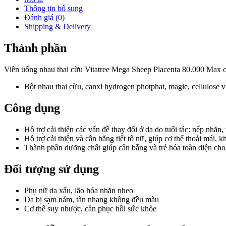
Thông tin bổ sung
Đánh giá (0)
Shipping & Delivery
Thành phần
Viên uống nhau thai cừu Vitatree Mega Sheep Placenta 80.000 Max c
Bột nhau thai cừu, canxi hydrogen photphat, magie, cellulose vi t
Công dụng
Hỗ trợ cải thiện các vấn đề thay đổi ở da do tuổi tác: nếp nhăn,
Hỗ trợ cải thiện và cân bằng tiết tố nữ, giúp cơ thể thoải mái, 
Thành phần dưỡng chất giúp cân bằng và trẻ hóa toàn diện cho 
Đối tượng sử dụng
Phụ nữ da xấu, lão hóa nhăn nheo
Da bị sạm nám, tàn nhang không đều màu
Cơ thể suy nhược, cần phục hồi sức khỏe