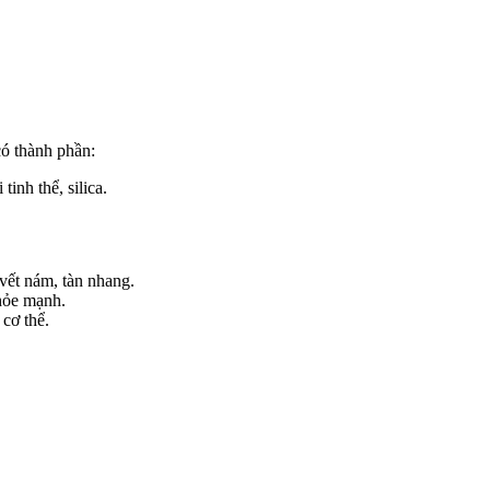
ó thành phần:
inh thể, silica.
 vết nám, tàn nhang.
khỏe mạnh.
cơ thể.