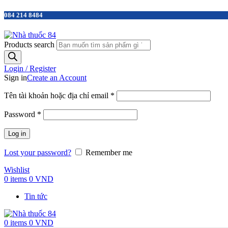
084 214 8484
Products search
Login / Register
Sign in
Create an Account
Tên tài khoản hoặc địa chỉ email
*
Password
*
Log in
Lost your password?
Remember me
Wishlist
0
items
0
VND
Tin tức
0
items
0
VND