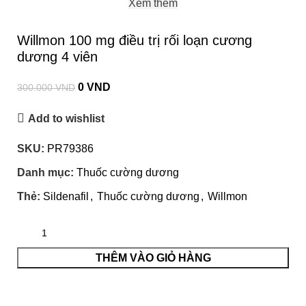
Xem thêm
Willmon 100 mg điều trị rối loạn cương
dương 4 viên
0
VND
300.000
VND
Add to wishlist
SKU:
PR79386
Danh mục:
Thuốc cường dương
Thẻ:
Sildenafil
,
Thuốc cường dương
,
Willmon
THÊM VÀO GIỎ HÀNG