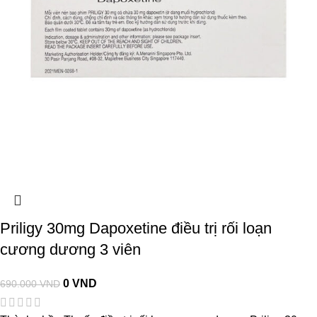
Priligy 30mg Dapoxetine điều trị rối loạn
cương dương 3 viên
0
VND
690.000
VND