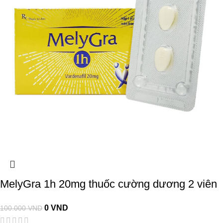
MelyGra 1h 20mg thuốc cường dương 2 viên
0
VND
100.000
VND