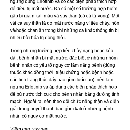
ngừng dùng Erlotinib và có các biện pháp thích hợp
để điều trị mất nước. Đã có một số trường hợp hiếm
gặp bị giảm kali máu và suy thận (có cả tử vong). Một
vài ca suy thận là do mất nước nặng vì tiêu chảy, nôn
và/hoặc chán ăn trong khi những ca khác thông tin bị
nhiễu bởi hóa trị đồng thời.
Trong những trường hợp tiêu chảy nặng hoặc kéo
dài, bệnh nhân bị mất nước, đặc biệt ở những nhóm
bệnh nhân có yếu tố nguy cơ làm nặng bệnh (dùng
thuốc khác đồng thời, triệu chứng hoặc bệnh hoặc
các tình trạng thúc đẩy bao gồm tuổi cao), nên tạm
ngưng Erlotinib và áp dụng các biện pháp thích hợp
để bù nước tích cực cho bệnh nhân bằng đường tĩnh
mạch. Ngoài ra, nên theo dõi chức năng thận và điện
giải trong huyết thanh bao gồm kali ở những bệnh
nhân có nguy cơ mất nước.
Viêm gan, suy gan