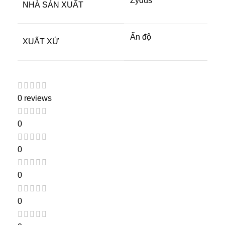
Zydus
NHÀ SẢN XUẤT
Ấn độ
XUẤT XỨ
0 reviews
0
0
0
0