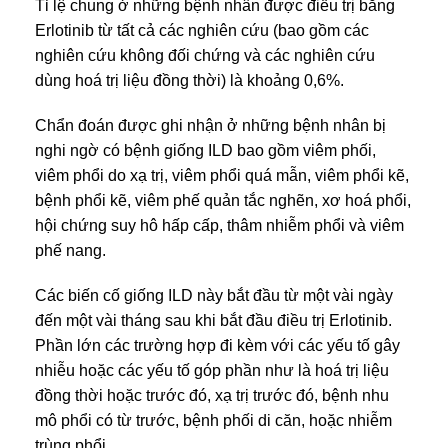
Tỉ lệ chung ở những bệnh nhân được điều trị bằng
Erlotinib từ tất cả các nghiên cứu (bao gồm các
nghiên cứu không đối chứng và các nghiên cứu
dùng hoá trị liệu đồng thời) là khoảng 0,6%.
Chẩn đoán được ghi nhận ở những bệnh nhân bị
nghi ngờ có bệnh giống ILD bao gồm viêm phối,
viêm phổi do xạ trị, viêm phổi quá mẫn, viêm phổi kẽ,
bệnh phổi kẽ, viêm phế quản tắc nghẽn, xơ hoá phổi,
hội chứng suy hô hấp cấp, thâm nhiễm phổi và viêm
phế nang.
Các biến cố giống ILD này bắt đầu từ một vài ngày
đến một vài tháng sau khi bắt đầu điều trị Erlotinib.
Phần lớn các trường hợp đi kèm với các yếu tố gây
nhiễu hoặc các yếu tố góp phần như là hoá trị liệu
đồng thời hoặc trước đó, xạ trị trước đó, bệnh nhu
mô phổi có từ trước, bệnh phối di căn, hoặc nhiễm
trùng phổi.