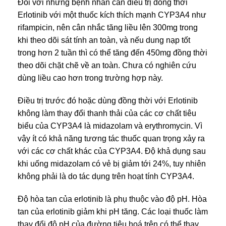
Đối với những bệnh nhân cần điều trị đồng thời
Erlotinib với một thuốc kích thích mạnh CYP3A4 như
rifampicin, nên cân nhắc tăng liều lên 300mg trong
khi theo dõi sát tính an toàn, và nếu dung nạp tốt
trong hơn 2 tuần thì có thể tăng đến 450mg đồng thời
theo dõi chặt chẽ về an toàn. Chưa có nghiên cứu
dùng liều cao hơn trong trường hợp này.
Điều trị trước đó hoặc dùng đồng thời với Erlotinib
không làm thay đổi thanh thải của các cơ chất tiêu
biểu của CYP3A4 là midazolam và erythromycin. Vì
vậy ít có khả năng tương tác thuốc quan trọng xảy ra
với các cơ chất khác của CYP3A4. Độ khả dụng sau
khi uống midazolam có vẻ bị giảm tới 24%, tuy nhiên
không phải là do tác dụng trên hoạt tính CYP3A4.
Độ hòa tan của erlotinib là phụ thuộc vào độ pH. Hòa
tan của erlotinib giảm khi pH tăng. Các loại thuốc làm
thay đổi độ pH của đường tiêu hoá trên có thể thay