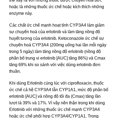
thể xảy ra với những thuốc được chuyền hoá bởi,
hoặc là những thuốc ức chế hoặc kích thích những
enzyme này.
Các chất ức chế mạnh hoạt tính CYP3A4 làm giảm
sự chuyển hoá của erlotinib và làm tăng nồng độ
huyết tương của erlotinib. Ketoconazole ức chế sự
chuyển hoá CYP3A4 (200mg uống hai lần mỗi ngày
trong 5 ngày) làm tăng nồng độ erlotinib (nồng độ
phân bố trung vị erlotinib [AUC] tăng 86%) và Cmax
tăng 69% khi so sánh với việc dùng erlotinib đơn
thuần.
Khi dùng Erlotinib cùng lúc với ciprofloxacin, thuốc
ức chế cả hệ CYP3A4 lẫn CYP1A1, mức độ phân bố
erlotinib [AUC] và nồng độ tối đa (Cmax) tăng lần
lượt là 39% và 17%. Vì vậy nên thận trọng khi dùng
Erlotinib với những thuốc ức chế mạnh CYP3A4
hoặc ức chế phối hợp CYP3A4/CYP1A1. Trong