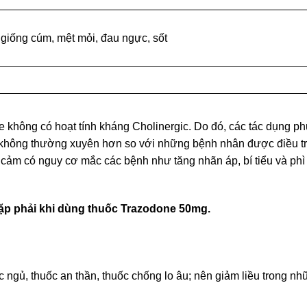
 giống cúm, mệt mỏi, đau ngực, sốt
 không có hoạt tính kháng Cholinergic. Do đó, các tác dụng ph
a không thường xuyên hơn so với những bệnh nhân được điều tr
 cảm có nguy cơ mắc các bệnh như tăng nhãn áp, bí tiểu và phì 
ặp phải khi dùng thuốc
Trazodone 50mg
.
c ngủ, thuốc an thần, thuốc chống lo âu; nên giảm liều trong n