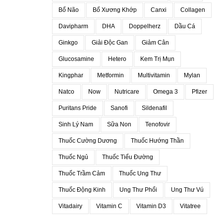
Bổ Não
Bổ Xương Khớp
Canxi
Collagen
Davipharm
DHA
Doppelherz
Dầu Cá
Ginkgo
Giải Độc Gan
Giảm Cân
Glucosamine
Hetero
Kem Trị Mụn
Kingphar
Metformin
Multivitamin
Mylan
Natco
Now
Nutricare
Omega 3
Pfizer
Puritans Pride
Sanofi
Sildenafil
Sinh Lý Nam
Sữa Non
Tenofovir
Thuốc Cường Dương
Thuốc Hướng Thần
Thuốc Ngủ
Thuốc Tiểu Đường
Thuốc Trầm Cảm
Thuốc Ung Thư
Thuốc Động Kinh
Ung Thư Phổi
Ung Thư Vú
Vitadairy
Vitamin C
Vitamin D3
Vitatree