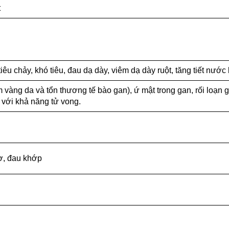
t
êu chảy, khó tiêu, đau dạ dày, viêm dạ dày ruột, tăng tiết nước bọ
vàng da và tổn thương tế bào gan), ứ mật trong gan, rối loạn
n với khả năng tử vong.
ơ, đau khớp