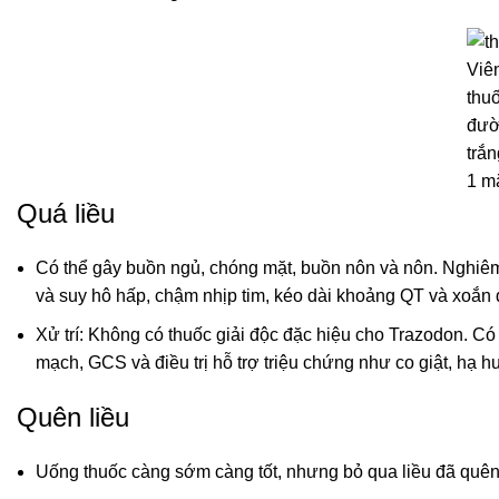
Viên
thu
đườ
trắn
1 mặ
Quá liều
Có thể gây buồn ngủ, chóng mặt, buồn nôn và nôn. Nghiêm t
và suy hô hấp, chậm nhịp tim, kéo dài khoảng QT và xoắn đ
Xử trí: Không có thuốc giải độc đặc hiệu cho Trazodon. Có
mạch, GCS và điều trị hỗ trợ triệu chứng như co giật, hạ hu
Quên liều
Uống thuốc càng sớm càng tốt, nhưng bỏ qua liều đã quên n