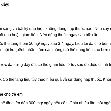
 đây!
m sàng và bất kỳ dấu hiệu không dung nạp thuốc nào. Nếu xảy r
 đi ngủ hoặc giảm liều. Nên dùng thuốc ngay sau bữa ăn.
ó thể tăng thêm 50mg/ ngày sau 3-4 ngày. Liều tối đa cho bện
ân nội trú (bệnh nhân trầm cảm nặng) có thể dùng liều cao hơn
được đáp ứng đầy đủ, có thể giảm liều từ từ, sau đó điều chỉnh l
 Có thể tăng liều tùy theo hiệu quả và sự dung nạp thuốc. Kh
ne cho trẻ em.
 thể tăng lên đến 300 mg/ ngày nếu cần. Chia nhiều lần một ng