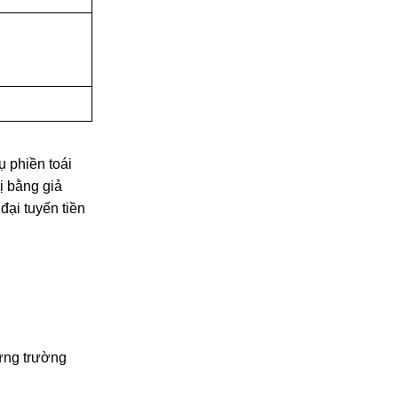
ụ phiền toái
ị bằng giả
đại tuyến tiền
hững trường