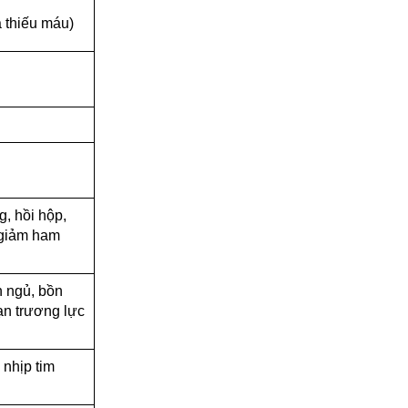
à thiếu máu)
g, hồi hộp,
 giảm ham
n ngủ, bồn
oạn trương lực
 nhịp tim