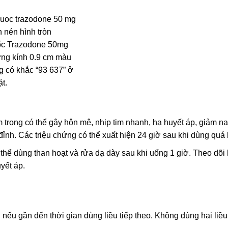
 nén hình tròn
ốc Trazodone 50mg
ng kính 0.9 cm màu
g có khắc “93 637” ở
t.
rọng có thể gây hôn mê, nhịp tim nhanh, hạ huyết áp, giảm nat
ỉnh. Các triệu chứng có thể xuất hiện 24 giờ sau khi dùng quá l
 thể dùng than hoạt và rửa dạ dày sau khi uống 1 giờ. Theo dõi 
yết áp.
ếu gần đến thời gian dùng liều tiếp theo. Không dùng hai liều