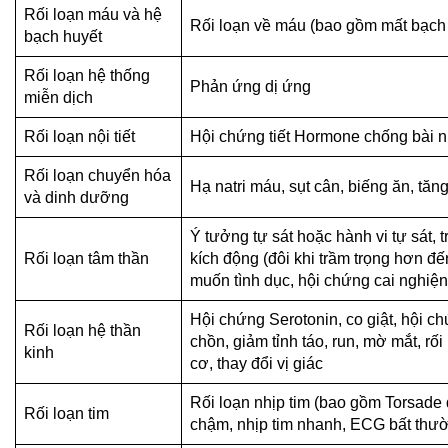
Rối loạn máu và hệ
Rối loạn về máu (bao gồm mất bạch c
bạch huyết
Rối loạn hệ thống
Phản ứng dị ứng
miễn dịch
Rối loạn nội tiết
Hội chứng tiết Hormone chống bài n
Rối loạn chuyển hóa
Hạ natri máu, sụt cân, biếng ăn, tă
và dinh dưỡng
Ý tưởng tự sát hoặc hành vi tự sát, 
Rối loạn tâm thần
kích động (đôi khi trầm trọng hơn 
muốn tình dục, hội chứng cai nghiện
Hội chứng Serotonin, co giật, hội c
Rối loạn hệ thần
chồn, giảm tỉnh táo, run, mờ mắt, rố
kinh
cơ, thay đổi vị giác
Rối loạn nhịp tim (bao gồm Torsade d
Rối loạn tim
chậm, nhịp tim nhanh, ECG bất thườ