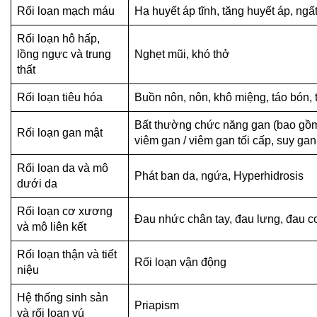
Rối loạn mạch máu
Hạ huyết áp tĩnh, tăng huyết áp, ngấ
Rối loạn hô hấp,
lồng ngực và trung
Nghẹt mũi, khó thở
thất
Rối loạn tiêu hóa
Buồn nôn, nôn, khô miệng, táo bón, ti
Bất thường chức năng gan (bao gồm 
Rối loạn gan mật
viêm gan / viêm gan tối cấp, suy ga
Rối loạn da và mô
Phát ban da, ngứa, Hyperhidrosis
dưới da
Rối loạn cơ xương
Đau nhức chân tay, đau lưng, đau c
và mô liên kết
Rối loạn thận và tiết
Rối loạn vận động
niệu
Hệ thống sinh sản
Priapism
và rối loạn vú