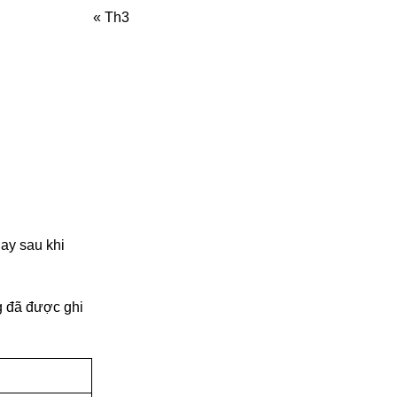
« Th3
ay sau khi
g đã được ghi