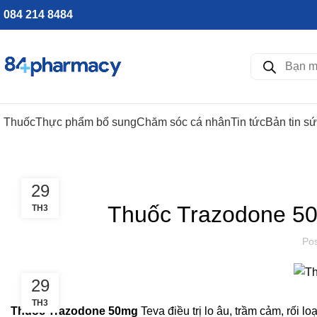
084 214 8484
Thuốc
Thực phẩm bổ sung
Chăm sóc cá nhân
Tin tức
Bản tin s
29
Thuốc Trazodone 50
TH3
Po
29
TH3
Thuốc Trazodone 50mg
Teva điều trị lo âu,
trầm cảm
, rối l