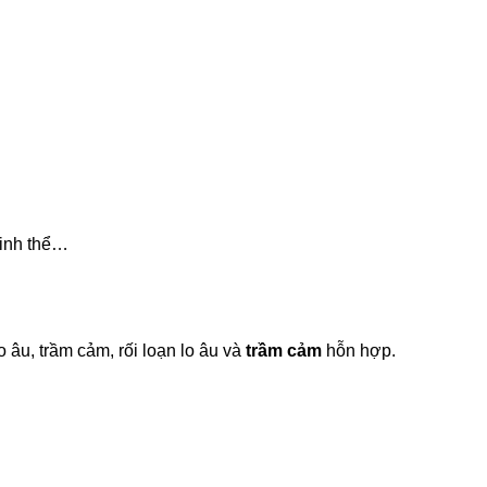
tinh thể…
âu, trầm cảm, rối loạn lo âu và
trầm cảm
hỗn hợp.