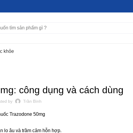
ức khỏe
TÌM HIỂU THUỐC
mg: công dụng và cách dùng
sted by
Trần Bình
oạn lo âu và trầm cảm hỗn hợp.