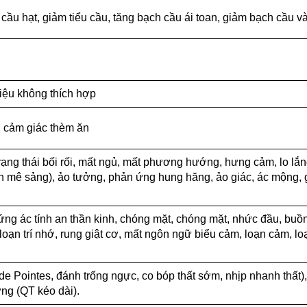
ầu hạt, giảm tiểu cầu, tăng bạch cầu ái toan, giảm bạch cầu v
iệu không thích hợp
ng cảm giác thèm ăn
trạng thái bối rối, mất ngủ, mất phương hướng, hưng cảm, lo lắn
đến mê sảng), ảo tưởng, phản ứng hung hăng, ảo giác, ác mộng,
hứng ác tính an thần kinh, chóng mặt, chóng mặt, nhức đầu, buồ
i loạn trí nhớ, rung giật cơ, mất ngôn ngữ biểu cảm, loạn cảm, l
e Pointes, đánh trống ngực, co bóp thất sớm, nhịp nhanh thất),
ng (QT kéo dài).