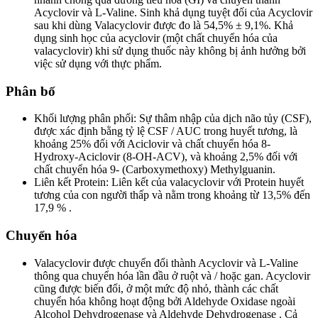
Acyclovir và L-Valine. Sinh khả dụng tuyệt đối của Acyclovir
sau khi dùng Valacyclovir được đo là 54,5% ± 9,1%. Khả
dụng sinh học của acyclovir (một chất chuyển hóa của
valacyclovir) khi sử dụng thuốc này không bị ảnh hưởng bởi
việc sử dụng với thực phẩm.
Phân bố
Khối lượng phân phối: Sự thâm nhập của dịch não tủy (CSF),
được xác định bằng tỷ lệ CSF / AUC trong huyết tương, là
khoảng 25% đối với Aciclovir và chất chuyển hóa 8-
Hydroxy-Aciclovir (8-OH-ACV), và khoảng 2,5% đối với
chất chuyển hóa 9- (Carboxymethoxy) Methylguanin.
Liên kết Protein: Liên kết của valacyclovir với Protein huyết
tương của con người thấp và nằm trong khoảng từ 13,5% đến
17,9 % .
Chuyển hóa
Valacyclovir được chuyển đổi thành Acyclovir và L-Valine
thông qua chuyển hóa lần đầu ở ruột và / hoặc gan. Acyclovir
cũng được biến đổi, ở một mức độ nhỏ, thành các chất
chuyển hóa không hoạt động bởi Aldehyde Oxidase ngoài
Alcohol Dehydrogenase và Aldehyde Dehydrogenase . Cả