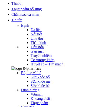
Thuốc
Thực phẩm bổ sung
Chăm sóc cá nhân
Tin tức
Bệnh
Da liễu
Nội tiết
Ung thư
Thần kinh
Tiêu hóa
Gan mật
Truyền nhiễm
Cơ xương khớp
Huyết áp – Tim mạch
Bố, mẹ và bé
Sức khỏe bố
Sức khỏe mẹ
Sức khỏe bé
Dinh dưỡng
Vitamin
Khoáng chất
Thực phẩm