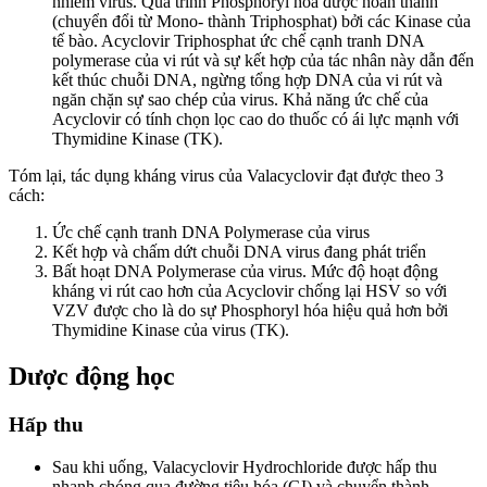
nhiễm virus. Quá trình Phosphoryl hóa được hoàn thành
(chuyển đổi từ Mono- thành Triphosphat) bởi các Kinase của
tế bào. Acyclovir Triphosphat ức chế cạnh tranh DNA
polymerase của vi rút và sự kết hợp của tác nhân này dẫn đến
kết thúc chuỗi DNA, ngừng tổng hợp DNA của vi rút và
ngăn chặn sự sao chép của virus. Khả năng ức chế của
Acyclovir có tính chọn lọc cao do thuốc có ái lực mạnh với
Thymidine Kinase (TK).
Tóm lại, tác dụng kháng virus của Valacyclovir đạt được theo 3
cách:
Ức chế cạnh tranh DNA Polymerase của virus
Kết hợp và chấm dứt chuỗi DNA virus đang phát triển
Bất hoạt DNA Polymerase của virus. Mức độ hoạt động
kháng vi rút cao hơn của Acyclovir chống lại HSV so với
VZV được cho là do sự Phosphoryl hóa hiệu quả hơn bởi
Thymidine Kinase của virus (TK).
Dược động học
Hấp thu
Sau khi uống, Valacyclovir Hydrochloride được hấp thu
nhanh chóng qua đường tiêu hóa (GI) và chuyển thành