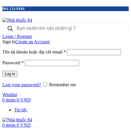
084 214 8484
Products
search
Login / Register
Sign in
Create an Account
Tên tài khoản hoặc địa chỉ email
*
Password
*
Log in
Lost your password?
Remember me
Wishlist
0
items
0
VND
Tin tức
0
items
0
VND