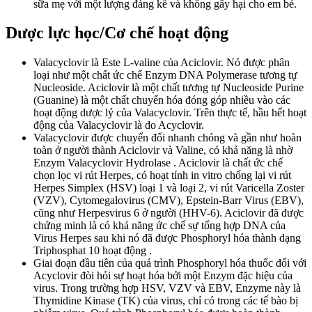
sữa mẹ với một lượng đáng kể và không gây hại cho em bé.
Dược lực học/Cơ chế hoạt động
Valacyclovir là Este L-valine của Aciclovir. Nó được phân
loại như một chất ức chế Enzym DNA Polymerase tương tự
Nucleoside. Aciclovir là một chất tương tự Nucleoside Purine
(Guanine) là một chất chuyển hóa đóng góp nhiều vào các
hoạt động dược lý của Valacyclovir. Trên thực tế, hầu hết hoạt
động của Valacyclovir là do Acyclovir.
Valacyclovir được chuyển đổi nhanh chóng và gần như hoàn
toàn ở người thành Aciclovir và Valine, có khả năng là nhờ
Enzym Valacyclovir Hydrolase . Aciclovir là chất ức chế
chọn lọc vi rút Herpes, có hoạt tính in vitro chống lại vi rút
Herpes Simplex (HSV) loại 1 và loại 2, vi rút Varicella Zoster
(VZV), Cytomegalovirus (CMV), Epstein-Barr Virus (EBV),
cũng như Herpesvirus 6 ở người (HHV-6). Aciclovir đã được
chứng minh là có khả năng ức chế sự tổng hợp DNA của
Virus Herpes sau khi nó đã được Phosphoryl hóa thành dạng
Triphosphat 10 hoạt động .
Giai đoạn đầu tiên của quá trình Phosphoryl hóa thuốc đối với
Acyclovir đòi hỏi sự hoạt hóa bởi một Enzym đặc hiệu của
virus. Trong trường hợp HSV, VZV và EBV, Enzyme này là
Thymidine Kinase (TK) của virus, chỉ có trong các tế bào bị