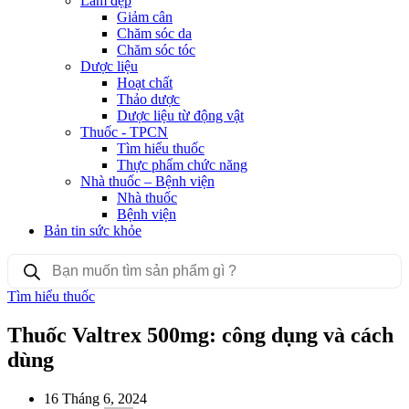
Làm đẹp
Giảm cân
Chăm sóc da
Chăm sóc tóc
Dược liệu
Hoạt chất
Thảo dược
Dược liệu từ động vật
Thuốc - TPCN
Tìm hiểu thuốc
Thực phẩm chức năng
Nhà thuốc – Bệnh viện
Nhà thuốc
Bệnh viện
Bản tin sức khỏe
Products
search
Tìm hiểu thuốc
Thuốc Valtrex 500mg: công dụng và cách
dùng
16 Tháng 6, 2024