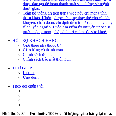
được đào tạo để hoàn thành xuất sắc những sứ mệnh
được giao.
Toàn bộ thông tin trên trang web này chỉ mang tính
tham khảo. Không được sử dụng thay thế cho các lời
khuyên, chẩn đoán, chỉ định điều trị từ các nhân viên y
tế chuyên nghiệp. Luôn tìm kiếm lời khuyên từ bác sĩ
trước một phương pháp điều trị chăm sóc sức khoẻ.
HỖ TRỢ KHÁCH HÀNG
Giới thiệu nhà thuốc 84
Giao hàng và thanh toán
Chính sách đổi trả
Chính sách bảo mật thông tin
TRỢ GIÚP
Liên hệ
Ứng dụng
Theo dõi chúng tôi
Nhà thuốc 84 – Đủ thuốc, 100% chất lượng, giao hàng tại nhà.