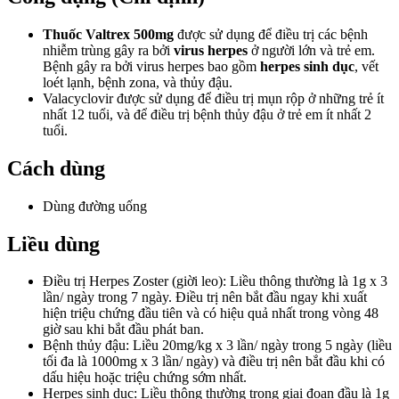
Thuốc Valtrex 500mg
được sử dụng để điều trị các bệnh
nhiễm trùng gây ra bởi
virus herpes
ở người lớn và trẻ em.
Bệnh gây ra bởi virus herpes bao gồm
herpes sinh dục
, vết
loét lạnh, bệnh zona, và thủy đậu.
Valacyclovir được sử dụng để điều trị mụn rộp ở những trẻ ít
nhất 12 tuổi, và để điều trị bệnh thủy đậu ở trẻ em ít nhất 2
tuổi.
Cách dùng
Dùng đường uống
Liều dùng
Điều trị Herpes Zoster (giời leo): Liều thông thường là 1g x 3
lần/ ngày trong 7 ngày. Điều trị nên bắt đầu ngay khi xuất
hiện triệu chứng đầu tiên và có hiệu quả nhất trong vòng 48
giờ sau khi bắt đầu phát ban.
Bệnh thủy đậu: Liều 20mg/kg x 3 lần/ ngày trong 5 ngày (liều
tối đa là 1000mg x 3 lần/ ngày) và điều trị nên bắt đầu khi có
dấu hiệu hoặc triệu chứng sớm nhất.
Herpes sinh dục: Liều thông thường trong giai đoạn đầu là 1g