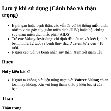
Lưu ý khi sử dụng (Cảnh báo và thận
trọng)
Bệnh gan hoặc bệnh thận, các vấn đề với hệ thống miễn dịch,
nhiễm virus gây suy giảm miễn dịch (HIV) hoặc hội chứng
suy giảm miễn dịch mắc phải (AIDS).
Trẻ em: Valacyclovir được chỉ định để điều trị vết loét lạnh ở
bệnh nhi ≥ 12 tuổi và bệnh thủy đậu ở trẻ em từ 2 đến <18
tuổi.
Người cao tuổi và bệnh nhân suy thận: Xem xét giảm liều.
Rượu
Hỏi ý kiến bác sĩ
Người ta không biết liệu uống rượu với
Valtrex 500mg
có an
toàn hay không. Xin vui lòng tham khảo ý kiến bác sĩ của
bạn.
Thận
Thận trọng