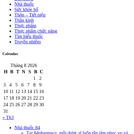
Nhà thuốc
Sức khỏe bố
Thận – Tiết niệu
Thần kinh
Thực phẩm
Thực phẩm chức năng
Tìm hiểu thuốc
Truyền nhiễm
Calendar
Tháng 8 2026
H
B
T
N
S
B
C
1
2
3
4
5
6
7
8
9
10
11
12
13
14
15
16
17
18
19
20
21
22
23
24
25
26
27
28
29
30
31
« Th3
Nhà thuốc 84
Tại 84pharmacy, mỗi dược sĩ luôn tận tâm phục vụ và