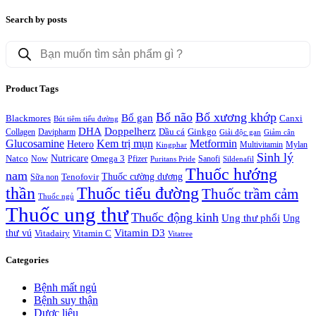
Search by posts
Products
search
Product Tags
Bổ não
Bổ xương khớp
Bổ gan
Blackmores
Canxi
Bút tiêm tiểu đường
DHA
Doppelherz
Davipharm
Dầu cá
Ginkgo
Collagen
Giải độc gan
Giảm cân
Glucosamine
Kem trị mụn
Metformin
Hetero
Multivitamin
Mylan
Kingphar
Sinh lý
Nutricare
Natco
Omega 3
Pfizer
Now
Puritans Pride
Sanofi
Sildenafil
Thuốc hướng
nam
Thuốc cường dương
Tenofovir
Sữa non
thần
Thuốc tiểu đường
Thuốc trầm cảm
Thuốc ngủ
Thuốc ung thư
Thuốc động kinh
Ung thư phổi
Ung
Vitamin D3
thư vú
Vitadairy
Vitamin C
Vitatree
Categories
Bệnh mất ngủ
Bệnh suy thận
Dược liệu