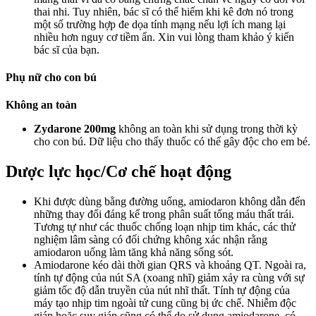
thai nhi. Tuy nhiên, bác sĩ có thể hiếm khi kê đơn nó trong
một số trường hợp đe dọa tính mạng nếu lợi ích mang lại
nhiều hơn nguy cơ tiềm ẩn. Xin vui lòng tham khảo ý kiến
bác sĩ của bạn.
Phụ nữ cho con bú
Không an toàn
Zydarone 200mg
không an toàn khi sử dụng trong thời kỳ
cho con bú. Dữ liệu cho thấy thuốc có thể gây độc cho em bé.
Dược lực học/Cơ chế hoạt động
Khi được dùng bằng đường uống, amiodaron không dẫn đến
những thay đổi đáng kể trong phân suất tống máu thất trái.
Tương tự như các thuốc chống loạn nhịp tim khác, các thử
nghiệm lâm sàng có đối chứng không xác nhận rằng
amiodaron uống làm tăng khả năng sống sót.
Amiodarone kéo dài thời gian QRS và khoảng QT. Ngoài ra,
tính tự động của nút SA (xoang nhĩ) giảm xảy ra cùng với sự
giảm tốc độ dẫn truyền của nút nhĩ thất. Tính tự động của
máy tạo nhịp tim ngoài tử cung cũng bị ức chế. Nhiễm độc
giáp hoặc suy giáp cũng có thể do sử dụng amiodarone, có