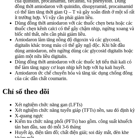
của quinidin, procainamid, flecainid, và phenytoin. Dùng
đồng thời amiodaron với quinidin, disopyramid, procainamid
có thể làm tăng thời gian Q – T và gây xoắn đỉnh ở một số rất
ít trường hợp. Vì vậy cần phải giảm liều.
Dùng đồng thời amiodaron với các thuốc chẹn beta hoặc các
thuốc chẹn kênh calci có thể gây chậm nhịp, ngừng xoang và
blốc nhĩ thất, nên cần phải giảm liều.
Amiodaron làm tăng nồng độ digoxin và các glycosid,
digitalis khác trong máu có thể gây ngộ độc. Khi bắt đầu
dùng amiodaron, nên ngừng dùng các glycosid digitalis hoặc
giảm một nửa liều digitalis.
Dùng đồng thời amiodaron với các thuốc lợi tiểu thải kali có
thể làm tăng nguy cơ loạn nhịp kết hợp với hạ kali huyết.
Amiodaron ức chế chuyển hóa và tăng tác dụng chống đông
của các dẫn chất coumarin.
Chỉ số theo dõi
Xét nghiệm chức năng gan (LFTs)
Xét nghiệm chức năng tuyến giáp (TFTs) nền, sau đó định kỳ
X-quang ngực
Kiểm tra chức năng phổi (PFTs) bao gồm. công suất khuếch
tán ban đầu, sau đó mỗi 3-6 tháng
Huyết áp, điện tâm đồ; chất điện giải; soi đáy mắt, đèn khe
khám mắt