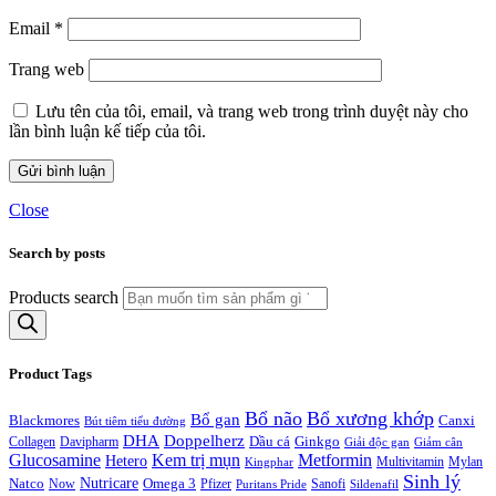
Email
*
Trang web
Lưu tên của tôi, email, và trang web trong trình duyệt này cho
lần bình luận kế tiếp của tôi.
Close
Search by posts
Products search
Product Tags
Bổ não
Bổ xương khớp
Bổ gan
Blackmores
Canxi
Bút tiêm tiểu đường
DHA
Doppelherz
Davipharm
Dầu cá
Ginkgo
Collagen
Giải độc gan
Giảm cân
Glucosamine
Kem trị mụn
Metformin
Hetero
Multivitamin
Mylan
Kingphar
Sinh lý
Nutricare
Natco
Omega 3
Pfizer
Now
Puritans Pride
Sanofi
Sildenafil