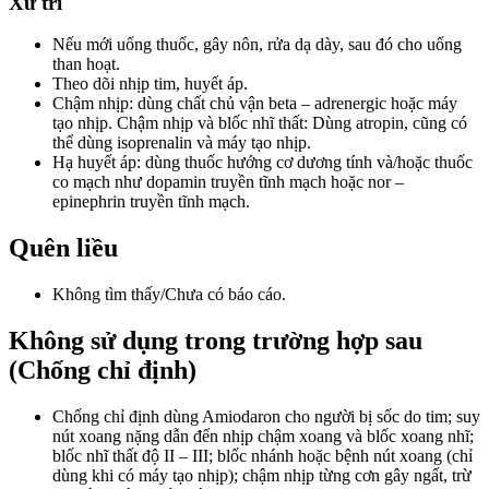
Xử trí
Nếu mới uống thuốc, gây nôn, rửa dạ dày, sau đó cho uống
than hoạt.
Theo dõi nhịp tim, huyết áp.
Chậm nhịp: dùng chất chủ vận beta – adrenergic hoặc máy
tạo nhịp. Chậm nhịp và blốc nhĩ thất: Dùng atropin, cũng có
thể dùng isoprenalin và máy tạo nhịp.
Hạ huyết áp: dùng thuốc hướng cơ dương tính và/hoặc thuốc
co mạch như dopamin truyền tĩnh mạch hoặc nor –
epinephrin truyền tĩnh mạch.
Quên liều
Không tìm thấy/Chưa có báo cáo.
Không sử dụng trong trường hợp sau
(Chống chỉ định)
Chống chỉ định dùng Amiodaron cho người bị sốc do tim; suy
nút xoang nặng dẫn đến nhịp chậm xoang và blốc xoang nhĩ;
blốc nhĩ thất độ II – III; blốc nhánh hoặc bệnh nút xoang (chỉ
dùng khi có máy tạo nhịp); chậm nhịp từng cơn gây ngất, trừ