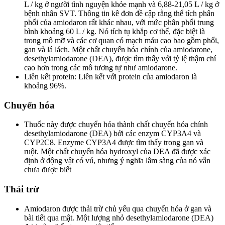
L / kg ở người tình nguyện khỏe mạnh và 6,88-21,05 L / kg ở
bệnh nhân SVT. Thông tin kê đơn đề cập rằng thể tích phân
phối của amiodaron rất khác nhau, với mức phân phối trung
bình khoảng 60 L / kg. Nó tích tụ khắp cơ thể, đặc biệt là
trong mô mỡ và các cơ quan có mạch máu cao bao gồm phổi,
gan và lá lách. Một chất chuyển hóa chính của amiodarone,
desethylamiodarone (DEA), được tìm thấy với tỷ lệ thậm chí
cao hơn trong các mô tương tự như amiodarone.
Liên kết protein: Liên kết với protein của amiodaron là
khoảng 96%.
Chuyển hóa
Thuốc này được chuyển hóa thành chất chuyển hóa chính
desethylamiodarone (DEA) bởi các enzym CYP3A4 và
CYP2C8. Enzyme CYP3A4 được tìm thấy trong gan và
ruột. Một chất chuyển hóa hydroxyl của DEA đã được xác
định ở động vật có vú, nhưng ý nghĩa lâm sàng của nó vẫn
chưa được biết
Thải trừ
Amiodaron được thải trừ chủ yếu qua chuyển hóa ở gan và
bài tiết qua mật. Một lượng nhỏ desethylamiodarone (DEA)