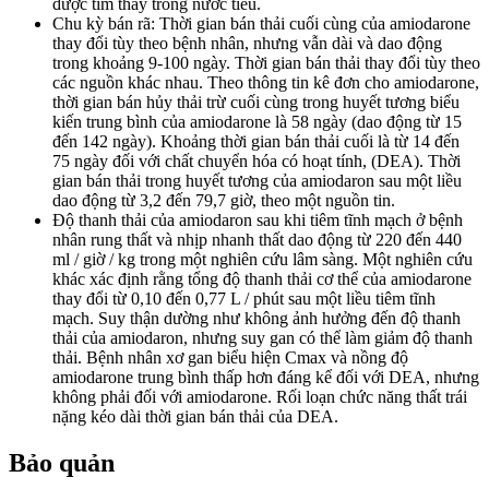
được tìm thấy trong nước tiểu.
Chu kỳ bán rã: Thời gian bán thải cuối cùng của amiodarone
thay đổi tùy theo bệnh nhân, nhưng vẫn dài và dao động
trong khoảng 9-100 ngày. Thời gian bán thải thay đổi tùy theo
các nguồn khác nhau. Theo thông tin kê đơn cho amiodarone,
thời gian bán hủy thải trừ cuối cùng trong huyết tương biểu
kiến ​​trung bình của amiodarone là 58 ngày (dao động từ 15
đến 142 ngày). Khoảng thời gian bán thải cuối là từ 14 đến
75 ngày đối với chất chuyển hóa có hoạt tính, (DEA). Thời
gian bán thải trong huyết tương của amiodaron sau một liều
dao động từ 3,2 đến 79,7 giờ, theo một nguồn tin.
Độ thanh thải của amiodaron sau khi tiêm tĩnh mạch ở bệnh
nhân rung thất và nhịp nhanh thất dao động từ 220 đến 440
ml / giờ / kg trong một nghiên cứu lâm sàng. Một nghiên cứu
khác xác định rằng tổng độ thanh thải cơ thể của amiodarone
thay đổi từ 0,10 đến 0,77 L / phút sau một liều tiêm tĩnh
mạch. Suy thận dường như không ảnh hưởng đến độ thanh
thải của amiodaron, nhưng suy gan có thể làm giảm độ thanh
thải. Bệnh nhân xơ gan biểu hiện Cmax và nồng độ
amiodarone trung bình thấp hơn đáng kể đối với DEA, nhưng
không phải đối với amiodarone. Rối loạn chức năng thất trái
nặng kéo dài thời gian bán thải của DEA.
Bảo quản