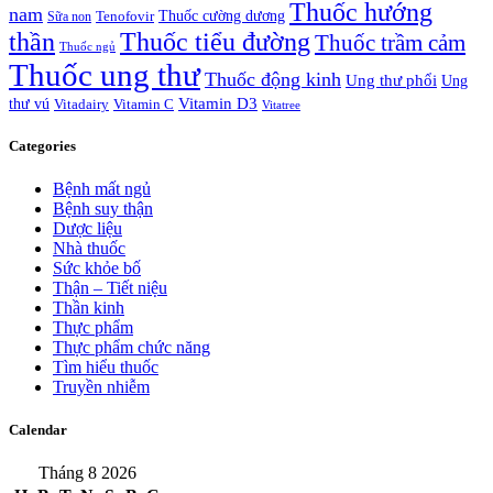
Thuốc hướng
nam
Thuốc cường dương
Tenofovir
Sữa non
thần
Thuốc tiểu đường
Thuốc trầm cảm
Thuốc ngủ
Thuốc ung thư
Thuốc động kinh
Ung thư phổi
Ung
Vitamin D3
thư vú
Vitadairy
Vitamin C
Vitatree
Categories
Bệnh mất ngủ
Bệnh suy thận
Dược liệu
Nhà thuốc
Sức khỏe bố
Thận – Tiết niệu
Thần kinh
Thực phẩm
Thực phẩm chức năng
Tìm hiểu thuốc
Truyền nhiễm
Calendar
Tháng 8 2026