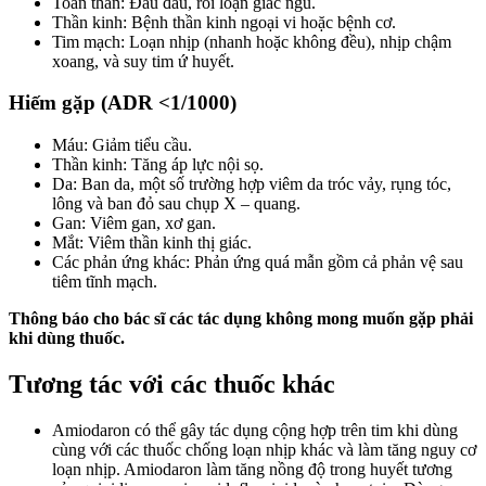
Toàn thân: Ðau đầu, rối loạn giấc ngủ.
Thần kinh: Bệnh thần kinh ngoại vi hoặc bệnh cơ.
Tim mạch: Loạn nhịp (nhanh hoặc không đều), nhịp chậm
xoang, và suy tim ứ huyết.
Hiếm gặp (ADR <1/1000)
Máu: Giảm tiểu cầu.
Thần kinh: Tăng áp lực nội sọ.
Da: Ban da, một số trường hợp viêm da tróc vảy, rụng tóc,
lông và ban đỏ sau chụp X – quang.
Gan: Viêm gan, xơ gan.
Mắt: Viêm thần kinh thị giác.
Các phản ứng khác: Phản ứng quá mẫn gồm cả phản vệ sau
tiêm tĩnh mạch.
Thông báo cho bác sĩ các tác dụng không mong muốn gặp phải
khi dùng thuốc.
Tương tác với các thuốc khác
Amiodaron có thể gây tác dụng cộng hợp trên tim khi dùng
cùng với các thuốc chống loạn nhịp khác và làm tăng nguy cơ
loạn nhịp. Amiodaron làm tăng nồng độ trong huyết tương