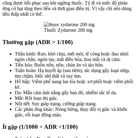
cũng được hồi phục sau khi ngừng thuốc. Tỷ lệ và mức độ phản
ứng có hại tăng theo liều và thời gian điều trị. Vì vậy chỉ nên dùng
liều thấp nhất có thể.
Thuốc Zydarone 200 mg
Thường gặp (ADR > 1/100)
Thần kinh: Run, khó chịu, mệt mỏi, tê cóng hoặc đau nhói
ngón chân, ngón tay, mất điều hòa, hoa mắt và dị cảm.
Tiêu hóa: Buồn nôn, nôn, chán ăn và táo bón.
Tuần hoàn: Hạ huyết áp (sau tiêm), tác dụng gây loạn nhịp,
tim chậm, blốc nhĩ thất và suy tim.
Hô hấp: Viêm phế nang lan tỏa hoặc xơ phổi hoặc viêm phổi
kẽ.
Da: Mẫn cảm ánh nắng gây ban đỏ, nhiễm sắc tố da.
Mắt: Rối loạn thị giác.
Nội tiết: Suy giáp trạng, cường giáp trạng.
Các phản ứng khác: Nóng bừng, thay đổi vị giác và khứu
giác, rối loạn đông máu.
Ít gặp (1/1000 < ADR <1/100)