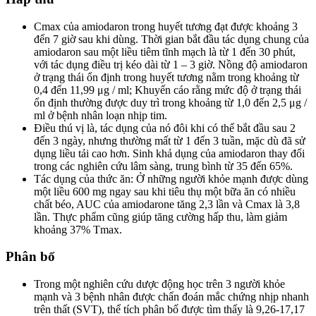
Cmax của amiodaron trong huyết tương đạt được khoảng 3
đến 7 giờ sau khi dùng. Thời gian bắt đầu tác dụng chung của
amiodaron sau một liều tiêm tĩnh mạch là từ 1 đến 30 phút,
với tác dụng điều trị kéo dài từ 1 – 3 giờ. Nồng độ amiodaron
ở trạng thái ổn định trong huyết tương nằm trong khoảng từ
0,4 đến 11,99 μg / ml; Khuyến cáo rằng mức độ ở trạng thái
ổn định thường được duy trì trong khoảng từ 1,0 đến 2,5 μg /
ml ở bệnh nhân loạn nhịp tim.
Điều thú vị là, tác dụng của nó đôi khi có thể bắt đầu sau 2
đến 3 ngày, nhưng thường mất từ ​​1 đến 3 tuần, mặc dù đã sử
dụng liều tải cao hơn. Sinh khả dụng của amiodaron thay đổi
trong các nghiên cứu lâm sàng, trung bình từ 35 đến 65%.
Tác dụng của thức ăn: Ở những người khỏe mạnh được dùng
một liều 600 mg ngay sau khi tiêu thụ một bữa ăn có nhiều
chất béo, AUC của amiodarone tăng 2,3 lần và Cmax là 3,8
lần. Thực phẩm cũng giúp tăng cường hấp thu, làm giảm
khoảng 37% Tmax.
Phân bố
Trong một nghiên cứu dược động học trên 3 người khỏe
mạnh và 3 bệnh nhân được chẩn đoán mắc chứng nhịp nhanh
trên thất (SVT), thể tích phân bố được tìm thấy là 9,26-17,17