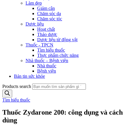
Làm đẹp
Giảm cân
Chăm sóc da
Chăm sóc tóc
Dược liệu
Hoạt chất
Thảo dược
Dược liệu từ động vật
Thuốc - TPCN
Tìm hiểu thuốc
Thực phẩm chức năng
Nhà thuốc – Bệnh viện
Nhà thuốc
Bệnh viện
Bản tin sức khỏe
Products search
Tìm hiểu thuốc
Thuốc Zydarone 200: công dụng và cách
dùng