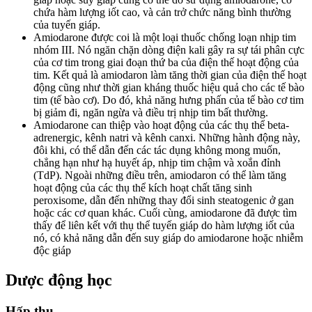
chứa hàm lượng iốt cao, và cản trở chức năng bình thường
của tuyến giáp.
Amiodarone được coi là một loại thuốc chống loạn nhịp tim
nhóm III. Nó ngăn chặn dòng điện kali gây ra sự tái phân cực
của cơ tim trong giai đoạn thứ ba của điện thế hoạt động của
tim. Kết quả là amiodaron làm tăng thời gian của điện thế hoạt
động cũng như thời gian kháng thuốc hiệu quả cho các tế bào
tim (tế bào cơ). Do đó, khả năng hưng phấn của tế bào cơ tim
bị giảm đi, ngăn ngừa và điều trị nhịp tim bất thường.
Amiodarone can thiệp vào hoạt động của các thụ thể beta-
adrenergic, kênh natri và kênh canxi. Những hành động này,
đôi khi, có thể dẫn đến các tác dụng không mong muốn,
chẳng hạn như hạ huyết áp, nhịp tim chậm và xoắn đỉnh
(TdP). Ngoài những điều trên, amiodaron có thể làm tăng
hoạt động của các thụ thể kích hoạt chất tăng sinh
peroxisome, dẫn đến những thay đổi sinh steatogenic ở gan
hoặc các cơ quan khác. Cuối cùng, amiodarone đã được tìm
thấy để liên kết với thụ thể tuyến giáp do hàm lượng iốt của
nó, có khả năng dẫn đến suy giáp do amiodarone hoặc nhiễm
độc giáp
Dược động học
Hấp thu