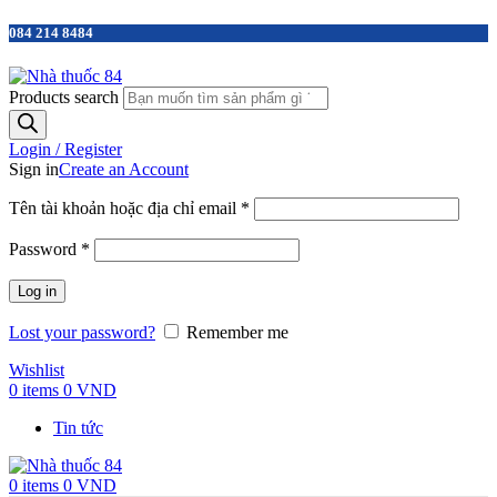
084 214 8484
Products search
Login / Register
Sign in
Create an Account
Tên tài khoản hoặc địa chỉ email
*
Password
*
Log in
Lost your password?
Remember me
Wishlist
0
items
0
VND
Tin tức
0
items
0
VND