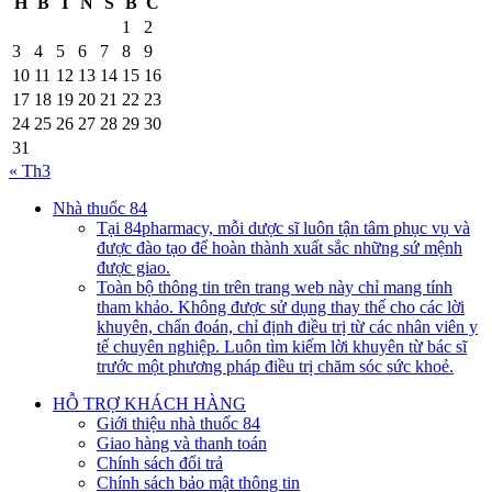
H
B
T
N
S
B
C
1
2
3
4
5
6
7
8
9
10
11
12
13
14
15
16
17
18
19
20
21
22
23
24
25
26
27
28
29
30
31
« Th3
Nhà thuốc 84
Tại 84pharmacy, mỗi dược sĩ luôn tận tâm phục vụ và
được đào tạo để hoàn thành xuất sắc những sứ mệnh
được giao.
Toàn bộ thông tin trên trang web này chỉ mang tính
tham khảo. Không được sử dụng thay thế cho các lời
khuyên, chẩn đoán, chỉ định điều trị từ các nhân viên y
tế chuyên nghiệp. Luôn tìm kiếm lời khuyên từ bác sĩ
trước một phương pháp điều trị chăm sóc sức khoẻ.
HỖ TRỢ KHÁCH HÀNG
Giới thiệu nhà thuốc 84
Giao hàng và thanh toán
Chính sách đổi trả
Chính sách bảo mật thông tin