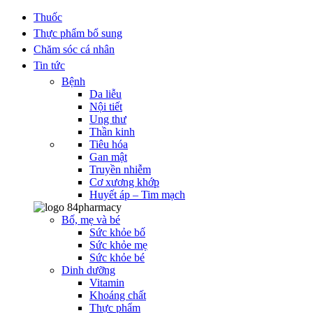
Thuốc
Thực phẩm bổ sung
Chăm sóc cá nhân
Tin tức
Bệnh
Da liễu
Nội tiết
Ung thư
Thần kinh
Tiêu hóa
Gan mật
Truyền nhiễm
Cơ xương khớp
Huyết áp – Tim mạch
Bố, mẹ và bé
Sức khỏe bố
Sức khỏe mẹ
Sức khỏe bé
Dinh dưỡng
Vitamin
Khoáng chất
Thực phẩm