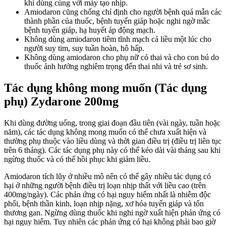
khi dùng cùng với máy tạo nhịp.
Amiodaron cũng chống chỉ định cho người bệnh quá mẫn các
thành phần của thuốc, bệnh tuyến giáp hoặc nghi ngờ mắc
bệnh tuyến giáp, hạ huyết áp động mạch.
Không dùng amiodaron tiêm tĩnh mạch cả liều một lúc cho
người suy tim, suy tuần hoàn, hô hấp.
Không dùng amiodaron cho phụ nữ có thai và cho con bú do
thuốc ảnh hưởng nghiêm trọng đến thai nhi và trẻ sơ sinh.
Tác dụng không mong muốn (Tác dụng
phụ) Zydarone 200mg
Khi dùng đường uống, trong giai đoạn đầu tiên (vài ngày, tuần hoặc
năm), các tác dụng không mong muốn có thể chưa xuất hiện và
thường phụ thuộc vào liều dùng và thời gian điều trị (điều trị liên tục
trên 6 tháng). Các tác dụng phụ này có thể kéo dài vài tháng sau khi
ngừng thuốc và có thể hồi phục khi giảm liều.
Amiodaron tích lũy ở nhiều mô nên có thể gây nhiều tác dụng có
hại ở những người bệnh điều trị loạn nhịp thất với liều cao (trên
400mg/ngày). Các phản ứng có hại nguy hiểm nhất là nhiễm độc
phổi, bệnh thần kinh, loạn nhịp nặng, xơ hóa tuyến giáp và tổn
thương gan. Ngừng dùng thuốc khi nghi ngờ xuất hiện phản ứng có
hại nguy hiểm. Tuy nhiên các phản ứng có hại không phải bao giờ