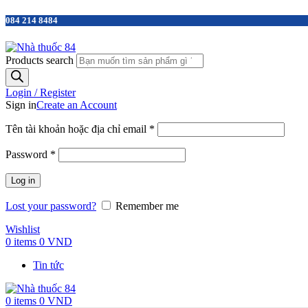
084 214 8484
Products search
Login / Register
Sign in
Create an Account
Tên tài khoản hoặc địa chỉ email
*
Password
*
Log in
Lost your password?
Remember me
Wishlist
0
items
0
VND
Tin tức
0
items
0
VND