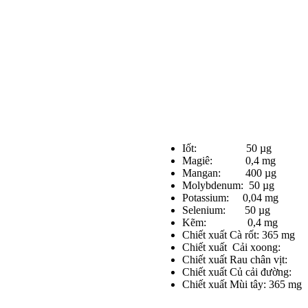
Iốt: 50 µg
Magiê: 0,4 mg
Mangan: 400 µg
Molybdenum: 50 µg
Potassium: 0,04 mg
Selenium: 50 µg
Kẽm: 0,4 mg
Chiết xuất Cà rốt: 365 mg
Chiết xuất Cải xoong:
Chiết xuất Rau chân vịt
Chiết xuất Củ cải đường
Chiết xuất Mùi tây: 365 mg