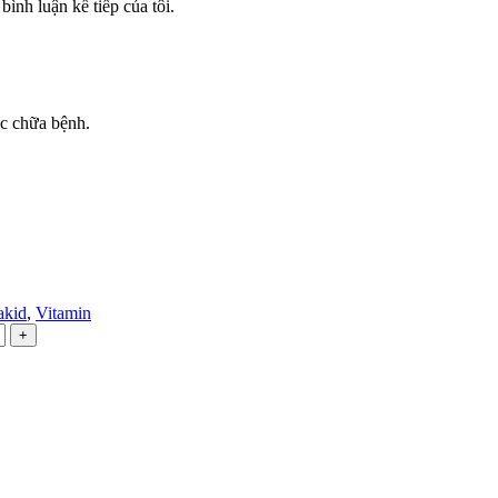
bình luận kế tiếp của tôi.
ốc chữa bệnh.
akid
,
Vitamin