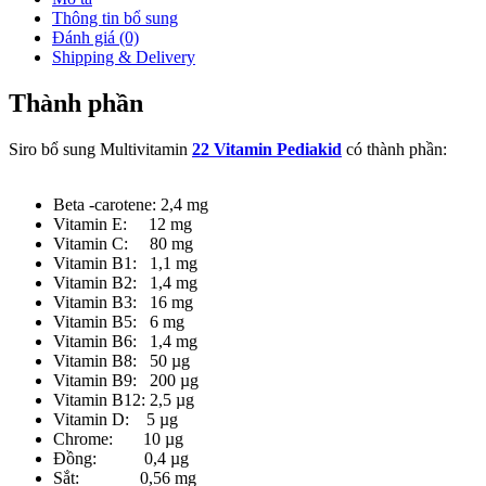
Thông tin bổ sung
Đánh giá (0)
Shipping & Delivery
Thành phần
Siro bổ sung Multivitamin
22 Vitamin Pediakid
có thành phần:
Beta -carotene: 2,4 mg
Vitamin E: 12 mg
Vitamin C: 80 mg
Vitamin B1: 1,1 mg
Vitamin B2: 1,4 mg
Vitamin B3: 16 mg
Vitamin B5: 6 mg
Vitamin B6: 1,4 mg
Vitamin B8: 50 µg
Vitamin B9: 200 µg
Vitamin B12: 2,5 µg
Vitamin D: 5 µg
Chrome: 10 µg
Đồng: 0,4 µg
Sắt: 0,56 mg