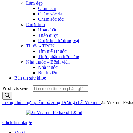
Làm đẹp
Giảm cân
Chăm sóc da
Chăm sóc tóc
Dược liệu
Hoạt chất
Thảo dược
Dược liệu từ động vật
Thuốc - TPCN
Tìm hiểu thuốc
Thực phẩm chức năng
Nhà thuốc – Bệnh viện
Nhà thuốc
Bệnh viện
Bản tin sức khỏe
Products search
Trang chủ
Thực phẩm bổ sung
Dưỡng chất
Vitamin
22 Vitamin Pedi
Click to enlarge
Mô tả