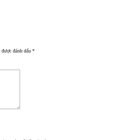
c được đánh dấu
*