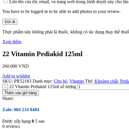
Lưu tên của tôi, email, và trang web trong trình duyệt này cho lần 
You have to be logged in to be able to add photos to your review.
Thực phẩm này không phải là thuốc, không có tác dụng thay thế thu
Xem thêm
22 Vitamin Pediakid 125ml
260.000
VND
Add to wishlist
SKU:
PR52183
Danh mục:
Cho bé
,
Vitamin
Thẻ:
Khoáng chất
,
Pedi
22 Vitamin Pediakid 125ml số lượng
Thêm vào giỏ hàng
Share:
Zalo: 084 214 8484
Được xếp hạng
0
5 sao
0 reviews