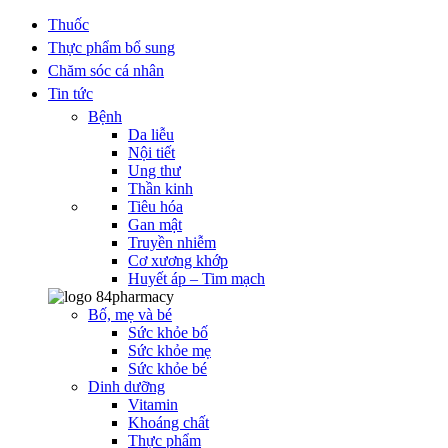
Thuốc
Thực phẩm bổ sung
Chăm sóc cá nhân
Tin tức
Bệnh
Da liễu
Nội tiết
Ung thư
Thần kinh
Tiêu hóa
Gan mật
Truyền nhiễm
Cơ xương khớp
Huyết áp – Tim mạch
Bố, mẹ và bé
Sức khỏe bố
Sức khỏe mẹ
Sức khỏe bé
Dinh dưỡng
Vitamin
Khoáng chất
Thực phẩm