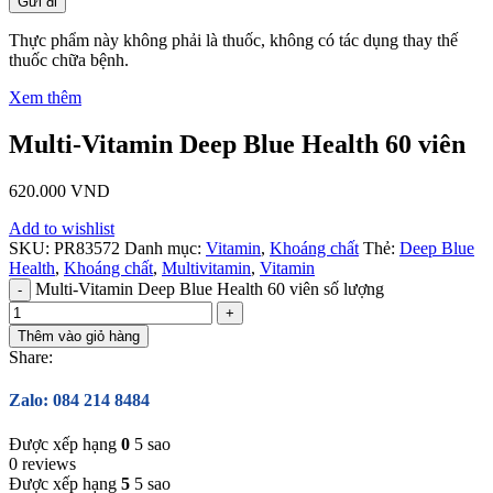
Thực phẩm này không phải là thuốc, không có tác dụng thay thế
thuốc chữa bệnh.
Xem thêm
Multi-Vitamin Deep Blue Health 60 viên
620.000
VND
Add to wishlist
SKU:
PR83572
Danh mục:
Vitamin
,
Khoáng chất
Thẻ:
Deep Blue
Health
,
Khoáng chất
,
Multivitamin
,
Vitamin
Multi-Vitamin Deep Blue Health 60 viên số lượng
Thêm vào giỏ hàng
Share:
Zalo: 084 214 8484
Được xếp hạng
0
5 sao
0 reviews
Được xếp hạng
5
5 sao