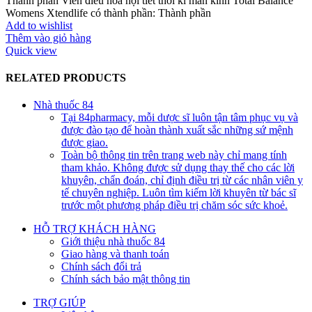
Thành phần Viên điều hoà nội tiết thời kì mãn kinh Total Balance
Womens Xtendlife có thành phần: Thành phần
Add to wishlist
Thêm vào giỏ hàng
Quick view
RELATED PRODUCTS
Nhà thuốc 84
Tại 84pharmacy, mỗi dược sĩ luôn tận tâm phục vụ và
được đào tạo để hoàn thành xuất sắc những sứ mệnh
được giao.
Toàn bộ thông tin trên trang web này chỉ mang tính
tham khảo. Không được sử dụng thay thế cho các lời
khuyên, chẩn đoán, chỉ định điều trị từ các nhân viên y
tế chuyên nghiệp. Luôn tìm kiếm lời khuyên từ bác sĩ
trước một phương pháp điều trị chăm sóc sức khoẻ.
HỖ TRỢ KHÁCH HÀNG
Giới thiệu nhà thuốc 84
Giao hàng và thanh toán
Chính sách đổi trả
Chính sách bảo mật thông tin
TRỢ GIÚP