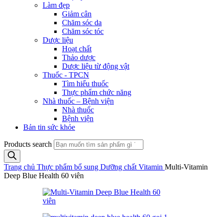
Làm đẹp
Giảm cân
Chăm sóc da
Chăm sóc tóc
Dược liệu
Hoạt chất
Thảo dược
Dược liệu từ động vật
Thuốc - TPCN
Tìm hiểu thuốc
Thực phẩm chức năng
Nhà thuốc – Bệnh viện
Nhà thuốc
Bệnh viện
Bản tin sức khỏe
Products search
Trang chủ
Thực phẩm bổ sung
Dưỡng chất
Vitamin
Multi-Vitamin
Deep Blue Health 60 viên