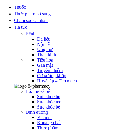
Thuốc
Thực phẩm bổ sung
Chăm sóc cá nhân
Tin tức
Bệnh
Da liễu
Nội tiết
Ung thư
Thần kinh
Tiêu hóa
Gan mật
Truyền nhiễm
Cơ xương khớp
Huyết áp – Tim mạch
Bố, mẹ và bé
Sức khỏe bố
Sức khỏe mẹ
Sức khỏe bé
Dinh dưỡng
Vitamin
Khoáng chất
Thực phẩm