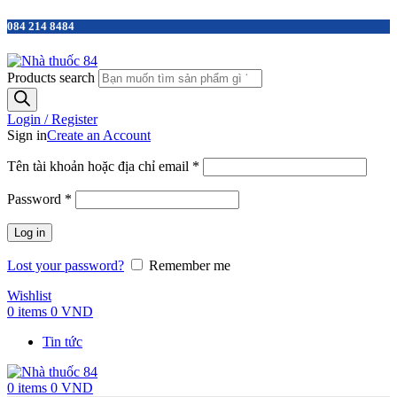
084 214 8484
Products search
Login / Register
Sign in
Create an Account
Tên tài khoản hoặc địa chỉ email
*
Password
*
Log in
Lost your password?
Remember me
Wishlist
0
items
0
VND
Tin tức
0
items
0
VND