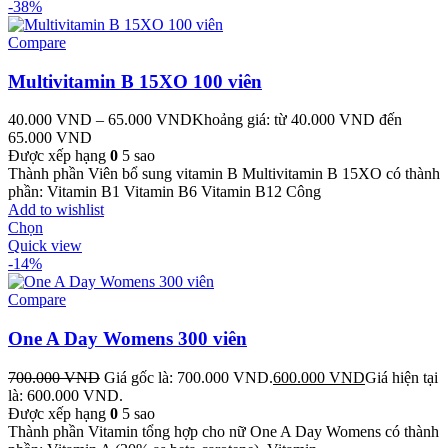
-38%
Compare
Multivitamin B 15XO 100 viên
40.000
VND
–
65.000
VND
Khoảng giá: từ 40.000 VND đến
65.000 VND
Được xếp hạng
0
5 sao
Thành phần Viên bổ sung vitamin B Multivitamin B 15XO có thành
phần: Vitamin B1 Vitamin B6 Vitamin B12 Công
Add to wishlist
Chọn
Quick view
-14%
Compare
One A Day Womens 300 viên
700.000
VND
Giá gốc là: 700.000 VND.
600.000
VND
Giá hiện tại
là: 600.000 VND.
Được xếp hạng
0
5 sao
Thành phần Vitamin tổng hợp cho nữ One A Day Womens có thành