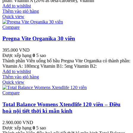
phần: Vitamin A (20% as beta-carotene), Vitamin
Add to wishlist
Thêm vào giỏ hàng
Quick view
Compare
Pregna Vite Organika 30 viên
395.000
VND
Được xếp hạng
0
5 sao
Thành phần Viên uống bổ bầu Pregna Vite Organika có thành phần:
Vitamin A: 180mcg Vitamin B1: 5mg Vitamin B2:
Add to wishlist
Thêm vào giỏ hàng
Quick view
Compare
Total Balance Womens Xtendlife 120 viên – Điều
hoà nội tiết thời kì mãn kinh
2.900.000
VND
Được xếp hạng
0
5 sao