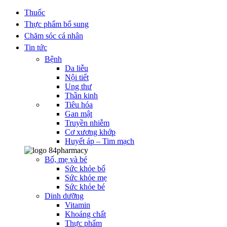
Thuốc
Thực phẩm bổ sung
Chăm sóc cá nhân
Tin tức
Bệnh
Da liễu
Nội tiết
Ung thư
Thần kinh
Tiêu hóa
Gan mật
Truyền nhiễm
Cơ xương khớp
Huyết áp – Tim mạch
Bố, mẹ và bé
Sức khỏe bố
Sức khỏe mẹ
Sức khỏe bé
Dinh dưỡng
Vitamin
Khoáng chất
Thực phẩm