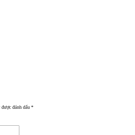
c được đánh dấu
*