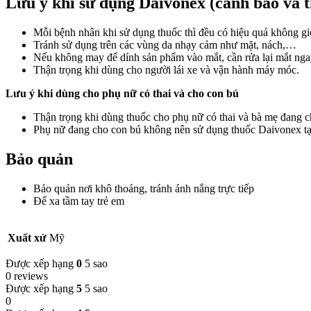
Lưu ý khi sử dụng Daivonex (cảnh báo và t
Mỗi bệnh nhân khi sử dụng thuốc thì đều có hiệu quả không gi
Tránh sử dụng trên các vùng da nhạy cảm như mặt, nách,…
Nếu không may để dính sản phẩm vào mắt, cần rửa lại mắt ngay
Thận trọng khi dùng cho người lái xe và vận hành máy móc.
Lưu ý khi dùng cho phụ nữ có thai và cho con bú
Thận trọng khi dùng thuốc cho phụ nữ có thai và bà mẹ đang c
Phụ nữ đang cho con bú không nên sử dụng thuốc Daivonex tại
Bảo quản
Bảo quản nơi khô thoáng, tránh ánh nắng trực tiếp
Để xa tầm tay trẻ em
Xuất xứ
Mỹ
Được xếp hạng
0
5 sao
0 reviews
Được xếp hạng
5
5 sao
0