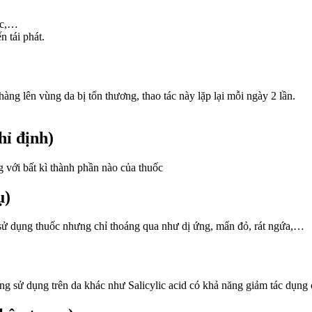
óc,…
 tái phát.
ng lên vùng da bị tổn thương, thao tác này lặp lại mỗi ngày 2 lần.
ỉ định)
với bất kì thành phần nào của thuốc
ụ)
 sử dụng thuốc nhưng chỉ thoáng qua như dị ứng, mẩn đỏ, rát ngứa,…
ng sử dụng trên da khác như Salicylic acid có khả năng giảm tác dụng