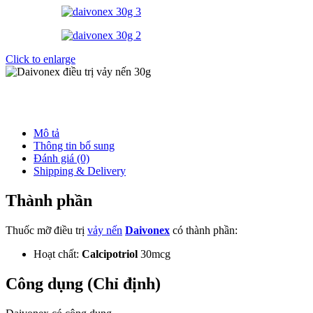
Click to enlarge
Mô tả
Thông tin bổ sung
Đánh giá (0)
Shipping & Delivery
Thành phần
Thuốc mỡ điều trị
vảy nến
Daivonex
có thành phần:
Hoạt chất:
Calcipotriol
30mcg
Công dụng (Chỉ định)