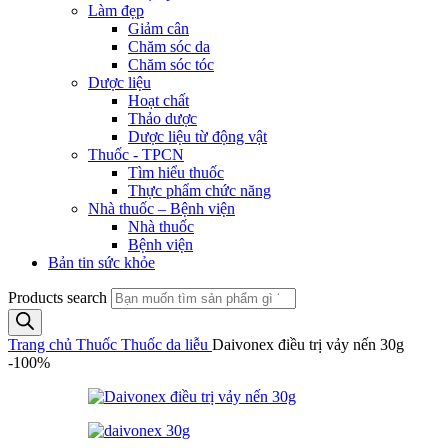
Làm đẹp
Giảm cân
Chăm sóc da
Chăm sóc tóc
Dược liệu
Hoạt chất
Thảo dược
Dược liệu từ động vật
Thuốc - TPCN
Tìm hiểu thuốc
Thực phẩm chức năng
Nhà thuốc – Bệnh viện
Nhà thuốc
Bệnh viện
Bản tin sức khỏe
Products search
Trang chủ
Thuốc
Thuốc da liễu
Daivonex điều trị vảy nến 30g
-100%