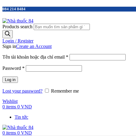
084 214 8484
Products search
Login / Register
Sign in
Create an Account
Tên tài khoản hoặc địa chỉ email
*
Password
*
Log in
Lost your password?
Remember me
Wishlist
0
items
0
VND
Tin tức
0
items
0
VND