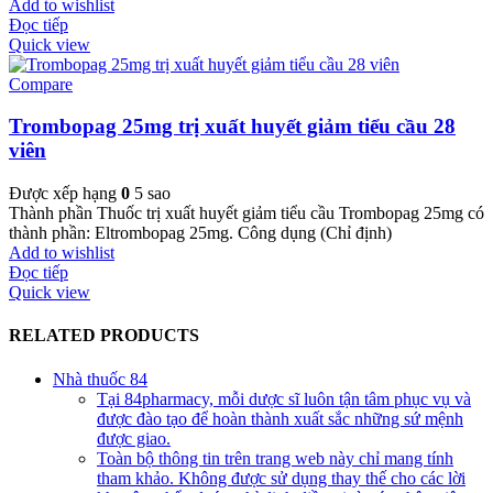
Add to wishlist
Đọc tiếp
Quick view
Compare
Trombopag 25mg trị xuất huyết giảm tiểu cầu 28
viên
Được xếp hạng
0
5 sao
Thành phần Thuốc trị xuất huyết giảm tiểu cầu Trombopag 25mg có
thành phần: Eltrombopag 25mg. Công dụng (Chỉ định)
Add to wishlist
Đọc tiếp
Quick view
RELATED PRODUCTS
Nhà thuốc 84
Tại 84pharmacy, mỗi dược sĩ luôn tận tâm phục vụ và
được đào tạo để hoàn thành xuất sắc những sứ mệnh
được giao.
Toàn bộ thông tin trên trang web này chỉ mang tính
tham khảo. Không được sử dụng thay thế cho các lời