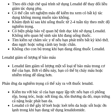
Theo dõi chặt chẽ quá trình sử dụng Lenalid để thay đổi liều
giảm tác dụng phụ.
Có thể cần xét nghiệm máu để kiểm tra xem có bất kỳ tác
dụng không mong muốn nào không.
Khám định kì sau khi uống thuốc từ 2-4 tuần tùy theo mức độ
nghiêm trọng.
Có biện pháp bảo vệ quan hệ tình dục khi sử dụng Lenalid.
Không nên quan hệ sinh sản khi đang uống thuốc.
Tìm kiếm sự chăm sóc y tế nếu bạn phát triển bất kỳ khó thở,
đau ngực hoặc sưng cánh tay hoặc chân.
Không cho con bú trong khi bạn đang dùng thuốc Lenalid.
Lenalid giảm số lượng tế bào máu
Lenalid làm giảm số lượng một số loại tế bào máu trong cơ
thể của bạn. Bởi vì điều này, bạn có thể bị chảy máu hoặc
nhiễm trùng dễ dàng hơn.
Phản ứng da nghiêm trọng có thể xảy ra với thuốc lenalid.
Kiểm tra với bác sĩ của bạn ngay lập tức nếu bạn có phồng
rộp, bong tróc, hoặc nới lỏng da, tổn thương da đỏ, mụn trứng
cá nặng hoặc phát ban da.
Lenalid có thể gây lở loét hoặc loét trên da hoặc sốt hoặc ớn
lạnh trong khi bạn đang sử dụng lenalidomide.