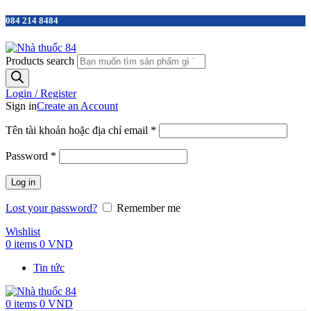
084 214 8484
Products search
Login / Register
Sign in
Create an Account
Tên tài khoản hoặc địa chỉ email
*
Password
*
Log in
Lost your password?
Remember me
Wishlist
0
items
0
VND
Tin tức
0
items
0
VND