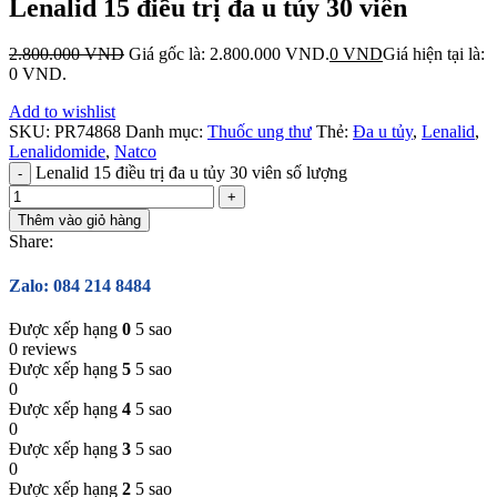
Lenalid 15 điều trị đa u tủy 30 viên
2.800.000
VND
Giá gốc là: 2.800.000 VND.
0
VND
Giá hiện tại là:
0 VND.
Add to wishlist
SKU:
PR74868
Danh mục:
Thuốc ung thư
Thẻ:
Đa u tủy
,
Lenalid
,
Lenalidomide
,
Natco
Lenalid 15 điều trị đa u tủy 30 viên số lượng
Thêm vào giỏ hàng
Share:
Zalo: 084 214 8484
Được xếp hạng
0
5 sao
0 reviews
Được xếp hạng
5
5 sao
0
Được xếp hạng
4
5 sao
0
Được xếp hạng
3
5 sao
0
Được xếp hạng
2
5 sao