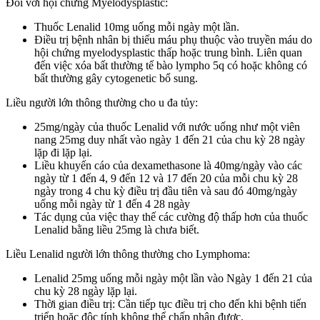
Đối với hội chứng Myelodysplastic:
Thuốc Lenalid 10mg uống mỗi ngày một lần.
Điều trị bệnh nhân bị thiếu máu phụ thuộc vào truyền máu do
hội chứng myelodysplastic thấp hoặc trung bình. Liên quan
đến việc xóa bất thường tế bào lympho 5q có hoặc không có
bất thường gây cytogenetic bổ sung.
Liều người lớn thông thường cho u đa tủy:
25mg/ngày của thuốc Lenalid với nước uống như một viên
nang 25mg duy nhất vào ngày 1 đến 21 của chu kỳ 28 ngày
lặp đi lặp lại.
Liều khuyến cáo của dexamethasone là 40mg/ngày vào các
ngày từ 1 đến 4, 9 đến 12 và 17 đến 20 của mỗi chu kỳ 28
ngày trong 4 chu kỳ điều trị đầu tiên và sau đó 40mg/ngày
uống mỗi ngày từ 1 đến 4 28 ngày
Tác dụng của việc thay thế các cường độ thấp hơn của thuốc
Lenalid bằng liều 25mg là chưa biết.
Liều Lenalid người lớn thông thường cho Lymphoma:
Lenalid 25mg uống mỗi ngày một lần vào Ngày 1 đến 21 của
chu kỳ 28 ngày lặp lại.
Thời gian điều trị: Cần tiếp tục điều trị cho đến khi bệnh tiến
triển hoặc độc tính không thể chấp nhận được.