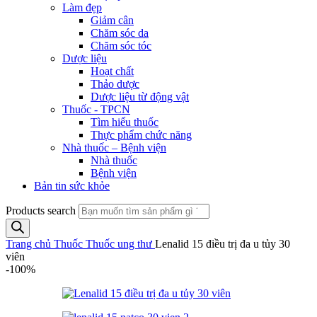
Làm đẹp
Giảm cân
Chăm sóc da
Chăm sóc tóc
Dược liệu
Hoạt chất
Thảo dược
Dược liệu từ động vật
Thuốc - TPCN
Tìm hiểu thuốc
Thực phẩm chức năng
Nhà thuốc – Bệnh viện
Nhà thuốc
Bệnh viện
Bản tin sức khỏe
Products search
Trang chủ
Thuốc
Thuốc ung thư
Lenalid 15 điều trị đa u tủy 30
viên
-100%