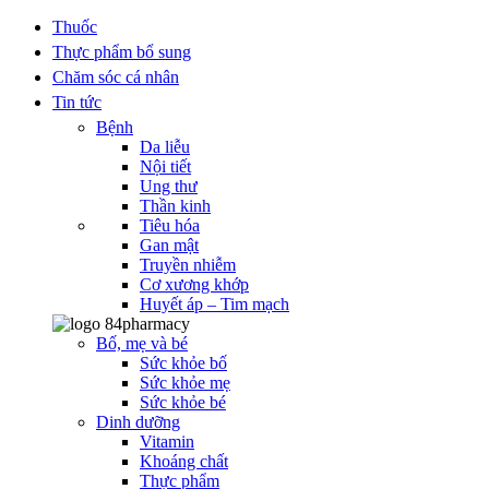
Thuốc
Thực phẩm bổ sung
Chăm sóc cá nhân
Tin tức
Bệnh
Da liễu
Nội tiết
Ung thư
Thần kinh
Tiêu hóa
Gan mật
Truyền nhiễm
Cơ xương khớp
Huyết áp – Tim mạch
Bố, mẹ và bé
Sức khỏe bố
Sức khỏe mẹ
Sức khỏe bé
Dinh dưỡng
Vitamin
Khoáng chất
Thực phẩm