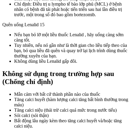
Chỉ định: Điều trị u lympho tế bào lớp phủ (MCL) ở bệnh
nhân có bệnh đã tái phát hoặc tiến triển sau hai lần điều trị
trước, một trong số đó bao gồm bortezomib.
Quên uống Lenalid 15
Nếu bạn bỏ lỡ một liều thuốc Lenalid , hãy uống càng sớm
càng tốt.
Tuy nhiên, nếu nó gần như là thời gian cho liều tiếp theo của
bạn, bỏ qua liều đã quên và quay trở lại lịch trình dùng thuốc
thường xuyên của bạn.
Không dùng liều Lenalid gấp đôi.
Không sử dụng trong trường hợp sau
(Chống chỉ định)
Mẫn cảm với bất cứ thành phần nào của thuốc
Tăng calci huyết (hàm lượng calci tăng bất bình thường trong
máu)
Tăng calci niệu (thải trừ calci quá mức trong nước tiểu)
Sỏi calci (sỏi thận)
Bất động lâu ngày kèm theo tăng calci huyết và/hoặc tăng
calci niệu.