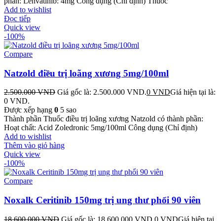
phần: Lenvatinib: 4mg Công dụng (Chỉ định) Thuốc
Add to wishlist
Đọc tiếp
Quick view
-100%
Compare
Natzold điều trị loãng xương 5mg/100ml
2.500.000
VND
Giá gốc là: 2.500.000 VND.
0
VND
Giá hiện tại là:
0 VND.
Được xếp hạng
0
5 sao
Thành phần Thuốc điều trị loãng xương Natzold có thành phần:
Hoạt chất: Acid Zoledronic 5mg/100ml Công dụng (Chỉ định)
Add to wishlist
Thêm vào giỏ hàng
Quick view
-100%
Compare
Noxalk Ceritinib 150mg trị ung thư phổi 90 viên
18.600.000
VND
Giá gốc là: 18.600.000 VND.
0
VND
Giá hiện tại