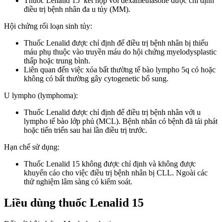
Thuốc Lenalid 15 kết hợp với dexamethasone được chỉ định
điều trị bệnh nhân đa u tủy (MM).
Hội chứng rối loạn sinh tủy:
Thuốc Lenalid được chỉ định để điều trị bệnh nhân bị thiếu
máu phụ thuộc vào truyền máu do hội chứng myelodysplastic
thấp hoặc trung bình.
Liên quan đến việc xóa bất thường tế bào lympho 5q có hoặc
không có bất thường gây cytogenetic bổ sung.
U lympho (lymphoma):
Thuốc Lenalid được chỉ định để điều trị bệnh nhân với u
lympho tế bào lớp phủ (MCL). Bệnh nhân có bệnh đã tái phát
hoặc tiến triển sau hai lần điều trị trước.
Hạn chế sử dụng:
Thuốc Lenalid 15 không được chỉ định và không được
khuyến cáo cho việc điều trị bệnh nhân bị CLL. Ngoài các
thử nghiệm lâm sàng có kiểm soát.
Liều dùng thuốc Lenalid 15