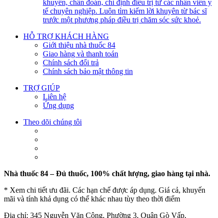
khuyên, chẩn đoán, chỉ định điều trị từ các nhân viên y
tế chuyên nghiệp. Luôn tìm kiếm lời khuyên từ bác sĩ
trước một phương pháp điều trị chăm sóc sức khoẻ.
HỖ TRỢ KHÁCH HÀNG
Giới thiệu nhà thuốc 84
Giao hàng và thanh toán
Chính sách đổi trả
Chính sách bảo mật thông tin
TRỢ GIÚP
Liên hệ
Ứng dụng
Theo dõi chúng tôi
Nhà thuốc 84 – Đủ thuốc, 100% chất lượng, giao hàng tại nhà.
* Xem chi tiết ưu đãi. Các hạn chế được áp dụng. Giá cả, khuyến
mãi và tính khả dụng có thể khác nhau tùy theo thời điểm
Địa chỉ: 345 Nguyễn Văn Công, Phường 3, Quận Gò Vấp,