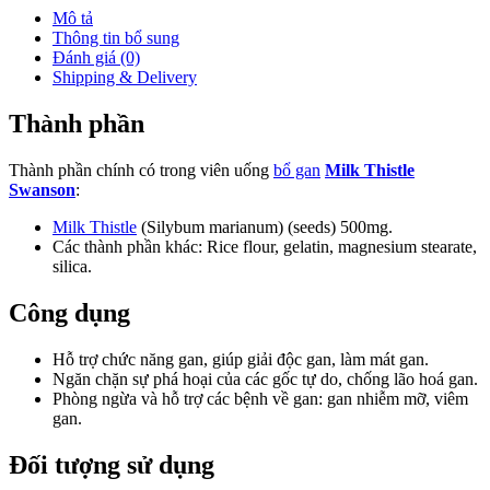
Mô tả
Thông tin bổ sung
Đánh giá (0)
Shipping & Delivery
Thành phần
Thành phần chính có trong viên uống
bổ gan
Milk Thistle
Swanson
:
Milk Thistle
(Silybum marianum) (seeds) 500mg.
Các thành phần khác: Rice flour, gelatin, magnesium stearate,
silica.
Công dụng
Hỗ trợ chức năng gan, giúp giải độc gan, làm mát gan.
Ngăn chặn sự phá hoại của các gốc tự do, chống lão hoá gan.
Phòng ngừa và hỗ trợ các bệnh về gan: gan nhiễm mỡ, viêm
gan.
Đối tượng sử dụng