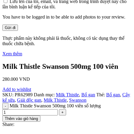
Lưu tên của tôi, email, và trang web trong trình duyệt này cho
lần bình luận kế tiếp của tôi.
You have to be logged in to be able to add photos to your review.
Thực phẩm này không phải là thuốc, không có tác dụng thay thế
thuốc chữa bệnh.
Xem thêm
Milk Thistle Swanson 500mg 100 viên
280.000
VND
Add to wishlist
SKU:
PR62989
Danh mục:
Milk Thistle
,
Bổ gan
Thẻ:
Bổ gan
,
Cây
kế sữa
,
Giải độc gan
,
Milk Thistle
,
Swanson
Milk Thistle Swanson 500mg 100 viên số lượng
Thêm vào giỏ hàng
Share: