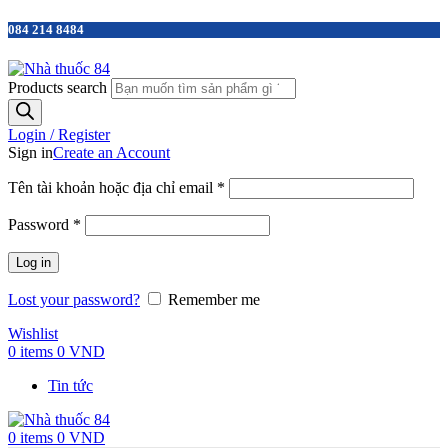
084 214 8484
Products search
Login / Register
Sign in
Create an Account
Tên tài khoản hoặc địa chỉ email
*
Password
*
Log in
Lost your password?
Remember me
Wishlist
0
items
0
VND
Tin tức
0
items
0
VND