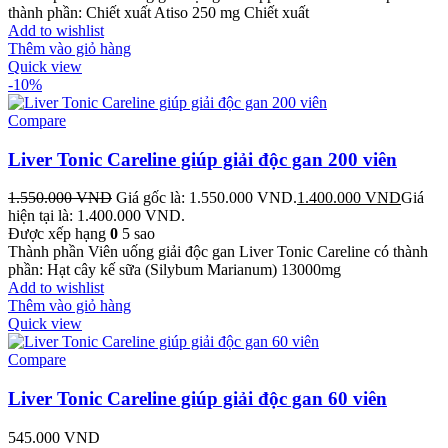
thành phần: Chiết xuất Atiso 250 mg Chiết xuất
Add to wishlist
Thêm vào giỏ hàng
Quick view
-10%
Compare
Liver Tonic Careline giúp giải độc gan 200 viên
1.550.000
VND
Giá gốc là: 1.550.000 VND.
1.400.000
VND
Giá
hiện tại là: 1.400.000 VND.
Được xếp hạng
0
5 sao
Thành phần Viên uống giải độc gan Liver Tonic Careline có thành
phần: Hạt cây kế sữa (Silybum Marianum) 13000mg
Add to wishlist
Thêm vào giỏ hàng
Quick view
Compare
Liver Tonic Careline giúp giải độc gan 60 viên
545.000
VND