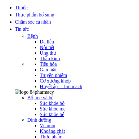
Thuốc
Thực phẩm bổ sung
Chăm sóc cá nhân
Tin tức
Bệnh
Da liễu
Nội tiết
Ung thư
Thần kinh
Tiêu hóa
Gan mật
Truyền nhiễm
Cơ xương khớp
Huyết áp – Tim mạch
Bố, mẹ và bé
Sức khỏe bố
Sức khỏe mẹ
Sức khỏe bé
Dinh dưỡng
Vitamin
Khoáng chất
Thực phẩm