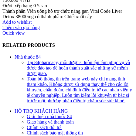
730.000
VND
Được xếp hạng
0
5 sao
Thành phần Viên uống hỗ trợ chức năng gan Vital Code Liver
Detox 38000mg có thành phần: Chiết xuất cây
Add to wishlist
Thêm vào giỏ hàng
Quick view
RELATED PRODUCTS
Nhà thuốc 84
Tại 84pharmacy, mỗi dược sĩ luôn tận tâm phục vụ và
được đào tạo để hoàn thành xuất sắc những sứ mệnh
được giao.
Toàn bộ thông tin trên trang web này chỉ mang tính
tham khảo. Không được sử dụng thay thế cho các lời
khuyên, chẩn đoán, chỉ định điều trị từ các nhân viên y
tế chuyên nghiệp. Luôn tìm kiếm lời khuyên từ bác sĩ
trước một phương pháp điều trị chăm sóc sức khoẻ.
HỖ TRỢ KHÁCH HÀNG
Giới thiệu nhà thuốc 84
Giao hàng và thanh toán
Chính sách đổi trả
Chính sách bảo mật thông tin