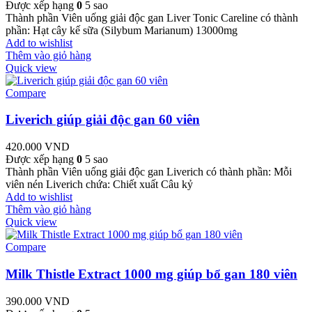
Được xếp hạng
0
5 sao
Thành phần Viên uống giải độc gan Liver Tonic Careline có thành
phần: Hạt cây kế sữa (Silybum Marianum) 13000mg
Add to wishlist
Thêm vào giỏ hàng
Quick view
Compare
Liverich giúp giải độc gan 60 viên
420.000
VND
Được xếp hạng
0
5 sao
Thành phần Viên uống giải độc gan Liverich có thành phần: Mỗi
viên nén Liverich chứa: Chiết xuất Câu kỷ
Add to wishlist
Thêm vào giỏ hàng
Quick view
Compare
Milk Thistle Extract 1000 mg giúp bổ gan 180 viên
390.000
VND