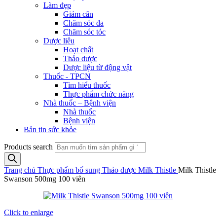
Làm đẹp
Giảm cân
Chăm sóc da
Chăm sóc tóc
Dược liệu
Hoạt chất
Thảo dược
Dược liệu từ động vật
Thuốc - TPCN
Tìm hiểu thuốc
Thực phẩm chức năng
Nhà thuốc – Bệnh viện
Nhà thuốc
Bệnh viện
Bản tin sức khỏe
Products search
Trang chủ
Thực phẩm bổ sung
Thảo dược
Milk Thistle
Milk Thistle
Swanson 500mg 100 viên
Click to enlarge