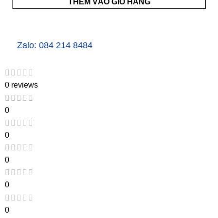
THÊM VÀO GIỎ HÀNG
Zalo: 084 214 8484
0 reviews
0
0
0
0
0