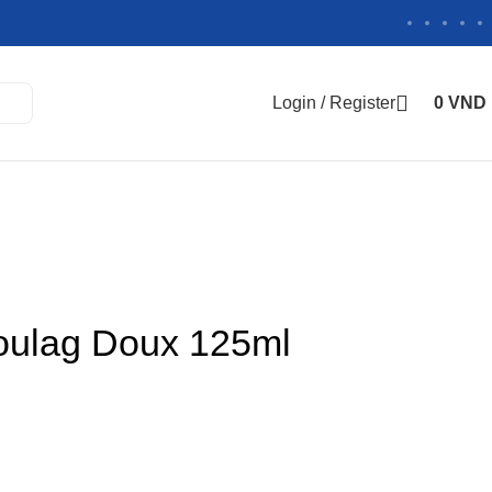
Login / Register
0
VND
Soulag Doux 125ml