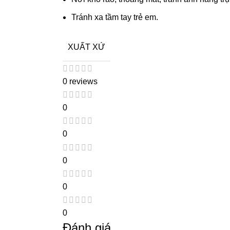
Tránh xa tầm tay trẻ em.
XUẤT XỨ
0 reviews
0
0
0
0
0
Đánh giá