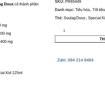
SKU:
PR65449
lag Doux
có thành phần:
Danh mục:
Tiêu hóa
,
Tốt tiê
Thẻ:
Soulag'Doux
,
Special K
30 mg
4030 mg
TH
 400 mg
Zalo: 084 214 8484
ial Kid 125ml