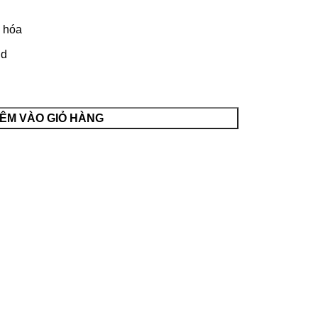
u hóa
id
ÊM VÀO GIỎ HÀNG