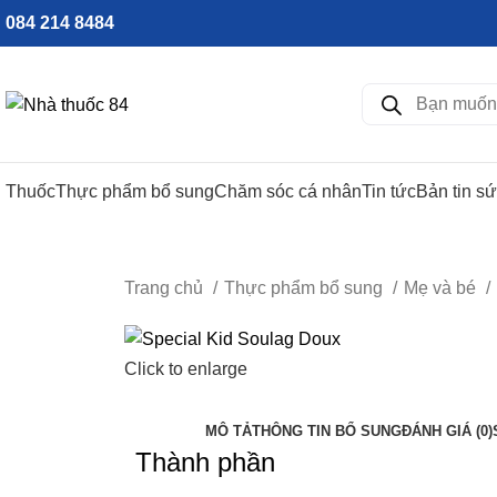
084 214 8484
Thuốc
Thực phẩm bổ sung
Chăm sóc cá nhân
Tin tức
Bản tin s
Trang chủ
Thực phẩm bổ sung
Mẹ và bé
Click to enlarge
MÔ TẢ
THÔNG TIN BỔ SUNG
ĐÁNH GIÁ (0)
Thành phần