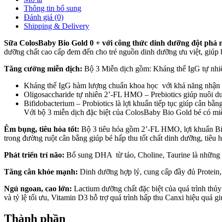
Thông tin bổ sung
Đánh giá (0)
Shipping & Delivery
Sữa ColosBaby Bio Gold 0 + với công thức dinh dưỡng đột phá m
dưỡng chất cao cấp đem đến cho trẻ nguồn dinh dưỡng ưu việt, giúp bé 
Tăng cường miễn dịch:
Bộ 3 Miễn dịch gồm: Kháng thể IgG tự nhi
Kháng thể IgG hàm lượng chuẩn khoa học với khả năng nhận diê
Oligosaccharide tự nhiên 2’-FL HMO – Prebiotics giúp nuôi dưỡ
Bifidobacterium – Probiotics là lợi khuẩn tiếp tục giúp cân bằn
Với bộ 3 miễn dịch đặc biệt của ColosBaby Bio Gold bé có miễ
Êm bụng, tiêu hóa tốt:
Bộ 3 tiêu hóa gồm 2’-FL HMO, lợi khuẩn Bifid
trong đường ruột cân bằng giúp bé hấp thu tốt chất dinh dưỡng, tiêu ho
Phát triển trí não:
Bổ sung DHA từ tảo, Choline, Taurine là những dư
Tăng cân khỏe mạnh:
Dinh dưỡng hợp lý, cung cấp đầy đủ Protein, 
Ngủ ngoan, cao lớn:
Lactium dưỡng chất đặc biệt của quá trình thủy
và tỷ lệ tối ưu, Vitamin D3 hỗ trợ quá trình hấp thu Canxi hiệu quả g
Thành phần