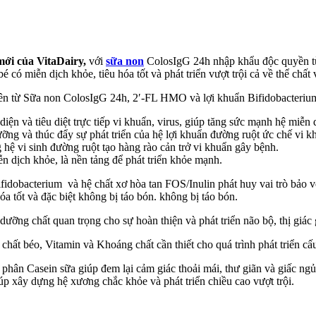
ới của VitaDairy,
với
sữa non
ColosIgG 24h nhập khẩu độc quyền từ
có miễn dịch khỏe, tiêu hóa tốt và phát triển vượt trội cả về thể chất 
ên từ Sữa non ColosIgG 24h, 2′-FL HMO và lợi khuẩn Bifidobacterium
̣n và tiêu diệt trực tiếp vi khuẩn, virus, giúp tăng sức mạnh hệ miễn 
ng và thúc đẩy sự phát triển của hệ lợi khuẩn đường ruột ức chế vi kh
g hệ vi sinh đường ruột tạo hàng rào cản trở vi khuẩn gây bệnh.
n dịch khỏe, là nền tảng để phát triển khỏe mạnh.
obacterium và hệ chất xơ hòa tan FOS/Inulin phát huy vai trò bảo vệ và
́a tốt và đặc biệt không bị táo bón. không bị táo bón.
ỡng chất quan trọng cho sự hoàn thiện và phát triển não bộ, thị giác
chất béo, Vitamin và Khoáng chất cần thiết cho quá trình phát triển cấ
 phân Casein sữa giúp đem lại cảm giác thoải mái, thư giãn và giấc n
iúp xây dựng hệ xương chắc khỏe và phát triển chiều cao vượt trội.