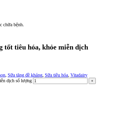
ốc chữa bệnh.
 tốt tiêu hóa, khỏe miễn dịch
non
,
Sữa tăng đề kháng
,
Sữa tiêu hóa
,
Vitadairy
iễn dịch số lượng