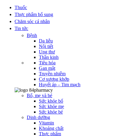
Thuốc
Thực phẩm bổ sung
Chăm sóc cá nhân
Tin tức
Bệnh
Da liễu
Nội tiết
Ung thư
Thần kinh
Tiêu hóa
Gan mật
Truyền nhiễm
Cơ xương khớp
Huyết áp – Tim mạch
Bố, mẹ và bé
Sức khỏe bố
Sức khỏe mẹ
Sức khỏe bé
Dinh dưỡng
Vitamin
Khoáng chất
Thực phẩm