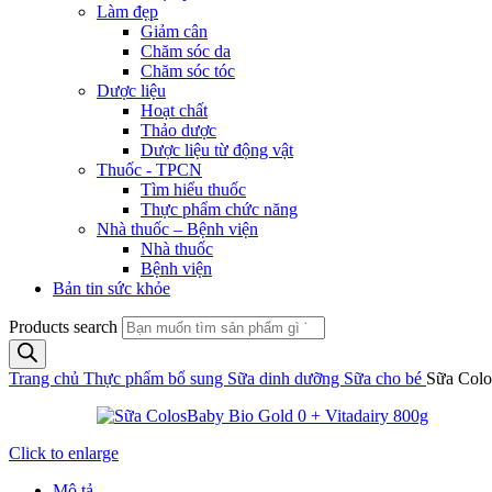
Làm đẹp
Giảm cân
Chăm sóc da
Chăm sóc tóc
Dược liệu
Hoạt chất
Thảo dược
Dược liệu từ động vật
Thuốc - TPCN
Tìm hiểu thuốc
Thực phẩm chức năng
Nhà thuốc – Bệnh viện
Nhà thuốc
Bệnh viện
Bản tin sức khỏe
Products search
Trang chủ
Thực phẩm bổ sung
Sữa dinh dưỡng
Sữa cho bé
Sữa Colos
Click to enlarge
Mô tả