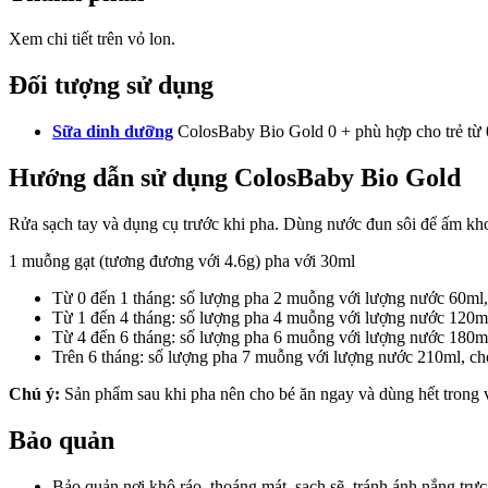
Xem chi tiết trên vỏ lon.
Đối tượng sử dụng
Sữa dinh dưỡng
ColosBaby Bio Gold 0 + phù hợp cho trẻ từ 0
Hướng dẫn sử dụng ColosBaby Bio Gold
Rửa sạch tay và dụng cụ trước khi pha. Dùng nước đun sôi để ấm kho
1 muỗng gạt (tương đương với 4.6g) pha với 30ml
Từ 0 đến 1 tháng: số lượng pha 2 muỗng với lượng nước 60ml, c
Từ 1 đến 4 tháng: số lượng pha 4 muỗng với lượng nước 120ml,
Từ 4 đến 6 tháng: số lượng pha 6 muỗng với lượng nước 180ml,
Trên 6 tháng: số lượng pha 7 muỗng với lượng nước 210ml, cho 
Chú ý:
Sản phẩm sau khi pha nên cho bé ăn ngay và dùng hết trong v
Bảo quản
Bảo quản nơi khô ráo, thoáng mát, sạch sẽ, tránh ánh nắng trực 