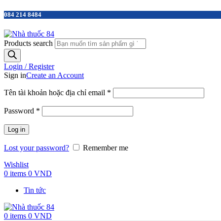
084 214 8484
Products search
Login / Register
Sign in
Create an Account
Tên tài khoản hoặc địa chỉ email
*
Password
*
Log in
Lost your password?
Remember me
Wishlist
0
items
0
VND
Tin tức
0
items
0
VND