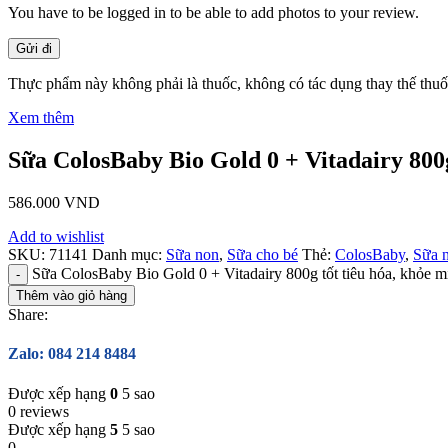
You have to be logged in to be able to add photos to your review.
Thực phẩm này không phải là thuốc, không có tác dụng thay thế thu
Xem thêm
Sữa ColosBaby Bio Gold 0 + Vitadairy 800g
586.000
VND
Add to wishlist
SKU:
71141
Danh mục:
Sữa non
,
Sữa cho bé
Thẻ:
ColosBaby
,
Sữa 
Sữa ColosBaby Bio Gold 0 + Vitadairy 800g tốt tiêu hóa, khỏe m
Thêm vào giỏ hàng
Share:
Zalo: 084 214 8484
Được xếp hạng
0
5 sao
0 reviews
Được xếp hạng
5
5 sao
0