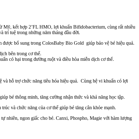
 Mỹ, kết hợp 2’FL HMO, lợi khuẩn Bifidobacterium, cùng rất nhiều
và trí tuệ trong những năm tháng đầu đời.
 được bổ sung trong ColosBaby Bio Gold giúp bảo vệ bé hiệu quả.
dịch bên trong cơ thể.
uẩn có hại trong đường ruột và điều hòa miễn dịch cơ thể.
 hỗ trợ chức năng tiêu hóa hiệu quả. Cùng hệ vi khuẩn có lợi
 giúp bé thông minh, tăng cường nhận thức và khả năng học tập.
u trúc và chức năng của cơ thể giúp bé tăng cân khỏe mạnh.
gủ tự nhiên, ngon giấc cho bé. Canxi, Phospho, Magie với hàm lượng