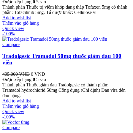
Được xếp hạng
0
5 sao
Thành phần Thuốc trị viêm khớp dạng thấp Tofaxen 5mg có thành
phần: Tofacitinib 5mg. Tá dược khác: Cellulose vi
Add to wishlist
Thêm vào giỏ hàng
Quick view
-100%
Compare
Tradolgesic Tramadol 50mg thuốc giảm đau 100
viên
495.000
VND
Giá
0
VND
Giá
Được xếp hạng
gốc
0
5 sao
hiện
Thành phần Thuốc giảm đau Tradolgesic có thành phần:
là:
tại
Tramadol hydrochlorid 50mg Công dụng (Chỉ định) Ðau vừa đến
495.000 VND.
là:
đau nặng.
0 VND.
Add to wishlist
Thêm vào giỏ hàng
Quick view
-100%
Compare