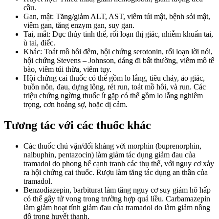
cầu.
Gan, mật: Tăng/giảm ALT, AST, viêm túi mật, bệnh sỏi mật,
viêm gan, tăng enzym gan, suy gan.
Tai, mắt: Đục thủy tinh thể, rối loạn thị giác, nhiễm khuẩn tai,
ù tai, điếc.
Khác: Toát mồ hôi đêm, hội chứng serotonin, rối loạn lời nói,
hội chứng Stevens – Johnson, dáng đi bất thường, viêm mô tế
bào, viêm túi thừa, viêm tụy.
Hội chứng cai thuốc có thể gồm lo lắng, tiêu chảy, ảo giác,
buồn nôn, đau, dựng lông, rét run, toát mồ hôi, và run. Các
triệu chứng ngừng thuốc ít gặp có thể gồm lo lắng nghiêm
trọng, cơn hoảng sợ, hoặc dị cảm.
Tương tác với các thuốc khác
Các thuốc chủ vận/đối kháng với morphin (buprenorphin,
nalbuphin, pentazocin) làm giảm tác dụng giảm đau của
tramadol do phong bế cạnh tranh các thụ thể, với nguy cơ xảy
ra hội chứng cai thuốc. Rượu làm tăng tác dụng an thần của
tramadol.
Benzodiazepin, barbiturat làm tăng nguy cơ suy giảm hô hấp
có thể gây tử vong trong trường hợp quá liều. Carbamazepin
làm giảm hoạt tính giảm đau của tramadol do làm giảm nồng
độ trong huyết thanh.