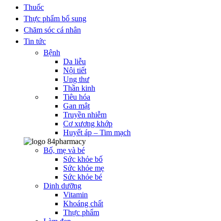
Thuốc
Thực phẩm bổ sung
Chăm sóc cá nhân
Tin tức
Bệnh
Da liễu
Nội tiết
Ung thư
Thần kinh
Tiêu hóa
Gan mật
Truyền nhiễm
Cơ xương khớp
Huyết áp – Tim mạch
Bố, mẹ và bé
Sức khỏe bố
Sức khỏe mẹ
Sức khỏe bé
Dinh dưỡng
Vitamin
Khoáng chất
Thực phẩm