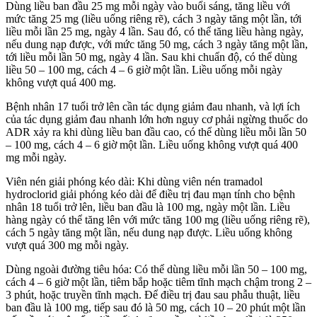
Dùng liều ban đầu 25 mg mỗi ngày vào buổi sáng, tăng liều với
mức tăng 25 mg (liều uống riêng rẽ), cách 3 ngày tăng một lần, tới
liều mỗi lần 25 mg, ngày 4 lần. Sau đó, có thể tăng liều hàng ngày,
nếu dung nạp được, với mức tăng 50 mg, cách 3 ngày tăng một lần,
tới liều mỗi lần 50 mg, ngày 4 lần. Sau khi chuẩn độ, có thể dùng
liều 50 – 100 mg, cách 4 – 6 giờ một lần. Liều uống mỗi ngày
không vượt quá 400 mg.
Bệnh nhân 17 tuổi trở lên cần tác dụng giảm đau nhanh, và lợi ích
của tác dụng giảm đau nhanh lớn hơn nguy cơ phải ngừng thuốc do
ADR xảy ra khi dùng liều ban đầu cao, có thể dùng liều mỗi lần 50
– 100 mg, cách 4 – 6 giờ một lần. Liều uống không vượt quá 400
mg mỗi ngày.
Viên nén giải phóng kéo dài: Khi dùng viên nén tramadol
hydroclorid giải phóng kéo dài để điều trị đau mạn tính cho bệnh
nhân 18 tuổi trở lên, liều ban đầu là 100 mg, ngày một lần. Liều
hàng ngày có thể tăng lên với mức tăng 100 mg (liều uống riêng rẽ),
cách 5 ngày tăng một lần, nếu dung nạp được. Liều uống không
vượt quá 300 mg mỗi ngày.
Dùng ngoài đường tiêu hóa: Có thể dùng liều mỗi lần 50 – 100 mg,
cách 4 – 6 giờ một lần, tiêm bắp hoặc tiêm tĩnh mạch chậm trong 2 –
3 phút, hoặc truyền tĩnh mạch. Để điều trị đau sau phẫu thuật, liều
ban đầu là 100 mg, tiếp sau đó là 50 mg, cách 10 – 20 phút một lần