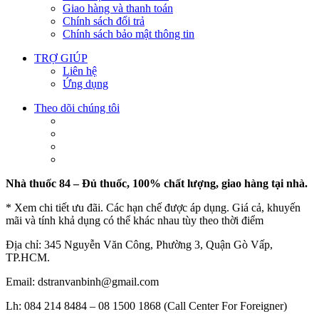
Giao hàng và thanh toán
Chính sách đổi trả
Chính sách bảo mật thông tin
TRỢ GIÚP
Liên hệ
Ứng dụng
Theo dõi chúng tôi
Nhà thuốc 84 – Đủ thuốc, 100% chất lượng, giao hàng tại nhà.
* Xem chi tiết ưu đãi. Các hạn chế được áp dụng. Giá cả, khuyến
mãi và tính khả dụng có thể khác nhau tùy theo thời điểm
Địa chỉ: 345 Nguyễn Văn Công, Phường 3, Quận Gò Vấp,
TP.HCM.
Email: dstranvanbinh@gmail.com
Lh: 084 214 8484 – 08 1500 1868 (Call Center For Foreigner)