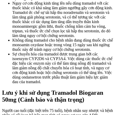
Nguy cơ cơn động kinh tăng lên nếu dùng tramadol với các
thuốc khác có khả năng làm giảm ngưỡng gây cơn động kinh.
Tramadol ức chế sự tái hấp thu noradrenalin và serotonin và
làm tăng giải phóng serotonin, và có thể tương tác với các
thuốc khác có tác dụng làm tăng dẫn truyền thần kinh
monoaminergic gồm lithi, thuốc chống trầm cảm ba vòng,
triptan, và thuốc ức chế chọn lọc tái hấp thu serotonin, do đó
làm tăng nguy cơ hội chứng serotonin.
Không dùng tramadol cho bệnh nhân đang dùng thuốc ức chế
monoamin oxydase hoặc trong vòng 15 ngày sau khi ngừng
thuốc này để tránh nguy cơ hội chứng serotonin.
Sự chuyển hóa của tramadol được trung gian bởi các
isoenzym CYP2D6 và CYP3A4. Việc dùng các thuốc ức chế
đặc hiệu các enzym này có thể làm tăng nồng độ tramadol và
làm giảm nồng độ chất chuyển hóa có hoạt tính, và nguy cơ
cơn động kinh hoặc hội chứng serotonin có thể tăng lên. Việc
dùng ondansetron trước phẫu thuật làm giảm hiệu lực giảm
đau của tramadol.
Lưu ý khi sử dụng Tramadol Biogaran
50mg (Cảnh báo và thận trọng)
Người cao tuổi (đặc biệt trên 75 tuổi), bệnh nhân suy nhược và bệnh