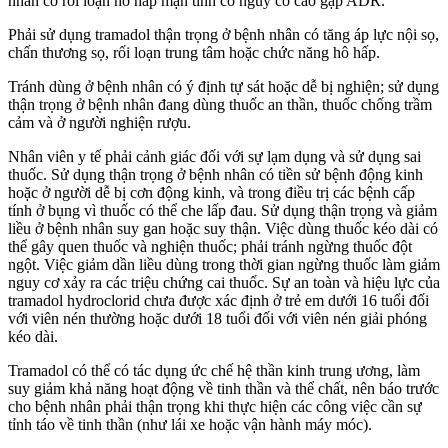
nhân có rối loạn hô hấp mạn tính có nguy cơ cao gặp ADR.
Phải sử dụng tramadol thận trọng ở bệnh nhân có tăng áp lực nội sọ,
chấn thương sọ, rối loạn trung tâm hoặc chức năng hô hấp.
Tránh dùng ở bệnh nhân có ý định tự sát hoặc dễ bị nghiện; sử dụng
thận trọng ở bệnh nhân đang dùng thuốc an thần, thuốc chống trầm
cảm và ở người nghiện rượu.
Nhân viên y tế phải cảnh giác đối với sự lạm dụng và sử dụng sai
thuốc. Sử dụng thận trọng ở bệnh nhân có tiền sử bệnh động kinh
hoặc ở người dễ bị cơn động kinh, và trong điều trị các bệnh cấp
tính ở bụng vì thuốc có thể che lấp đau. Sử dụng thận trọng và giảm
liều ở bệnh nhân suy gan hoặc suy thận. Việc dùng thuốc kéo dài có
thể gây quen thuốc và nghiện thuốc; phải tránh ngừng thuốc đột
ngột. Việc giảm dần liều dùng trong thời gian ngừng thuốc làm giảm
nguy cơ xảy ra các triệu chứng cai thuốc. Sự an toàn và hiệu lực của
tramadol hydroclorid chưa được xác định ở trẻ em dưới 16 tuổi đối
với viên nén thường hoặc dưới 18 tuổi đối với viên nén giải phóng
kéo dài.
Tramadol có thể có tác dụng ức chế hệ thần kinh trung ương, làm
suy giảm khả năng hoạt động về tinh thần và thể chất, nên báo trước
cho bệnh nhân phải thận trọng khi thực hiện các công việc cần sự
tỉnh táo về tinh thần (như lái xe hoặc vận hành máy móc).