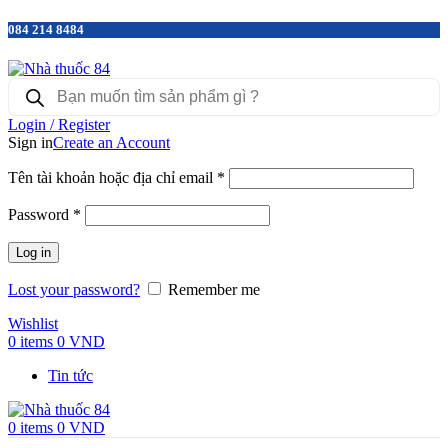
084 214 8484
Products
search
Login / Register
Sign in
Create an Account
Tên tài khoản hoặc địa chỉ email
*
Password
*
Log in
Lost your password?
Remember me
Wishlist
0
items
0
VND
Tin tức
0
items
0
VND