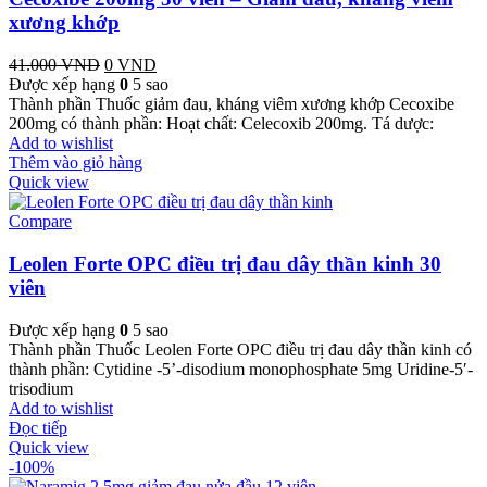
xương khớp
41.000
VND
Giá
0
VND
Giá
Được xếp hạng
gốc
0
5 sao
hiện
Thành phần Thuốc giảm đau, kháng viêm xương khớp Cecoxibe
là:
tại
200mg có thành phần: Hoạt chất: Celecoxib 200mg. Tá dược:
41.000 VND.
là:
Add to wishlist
0 VND.
Thêm vào giỏ hàng
Quick view
Compare
Leolen Forte OPC điều trị đau dây thần kinh 30
viên
Được xếp hạng
0
5 sao
Thành phần Thuốc Leolen Forte OPC điều trị đau dây thần kinh có
thành phần: Cytidine -5’-disodium monophosphate 5mg Uridine-5′-
trisodium
Add to wishlist
Đọc tiếp
Quick view
-100%