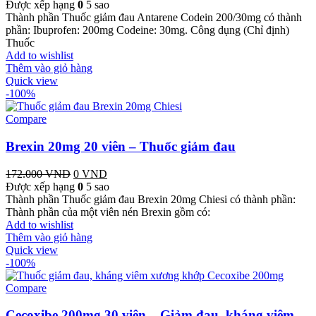
Được xếp hạng
0
5 sao
Thành phần Thuốc giảm đau Antarene Codein 200/30mg có thành
phần: Ibuprofen: 200mg Codeine: 30mg. Công dụng (Chỉ định)
Thuốc
Add to wishlist
Thêm vào giỏ hàng
Quick view
-100%
Compare
Brexin 20mg 20 viên – Thuốc giảm đau
172.000
VND
Giá
0
VND
Giá
Được xếp hạng
gốc
0
5 sao
hiện
Thành phần Thuốc giảm đau Brexin 20mg Chiesi có thành phần:
là:
tại
Thành phần của một viên nén Brexin gồm có:
172.000 VND.
là:
Add to wishlist
0 VND.
Thêm vào giỏ hàng
Quick view
-100%
Compare
Cecoxibe 200mg 30 viên – Giảm đau, kháng viêm