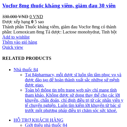
Vocfor 8mg thuốc kháng viêm, giảm đau 30 viên
330.000
VND
Giá
0
VND
Giá
Được xếp hạng
gốc
0
5 sao
hiện
Thành phần Thuốc kháng viêm, giảm đau Vocfor 8mg có thành
là:
tại
phần: Lornoxicam 8mg Tá dược: Lactose monohydrat, Tinh bột
330.000 VND.
là:
Add to wishlist
0 VND.
Thêm vào giỏ hàng
Quick view
RELATED PRODUCTS
Nhà thuốc 84
Tại 84pharmacy, mỗi dược sĩ luôn tận tâm phục vụ và
được đào tạo để hoàn thành xuất sắc những sứ mệnh
được giao.
Toàn bộ thông tin trên trang web này chỉ mang tính
tham khảo. Không được sử dụng thay thế cho các lời
khuyên, chẩn đoán, chỉ định điều trị từ các nhân viên y
tế chuyên nghiệp. Luôn tìm kiếm lời khuyên từ bác sĩ
trước một phương pháp điều trị chăm sóc sức khoẻ.
HỖ TRỢ KHÁCH HÀNG
Giới thiệu nhà thuốc 84