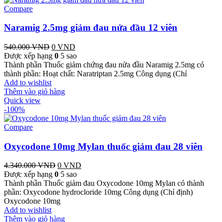
Compare
Naramig 2.5mg giảm đau nửa đầu 12 viên
540.000
VND
Giá
0
VND
Giá
Được xếp hạng
gốc
0
5 sao
hiện
Thành phần Thuốc giảm chứng đau nửa đầu Naramig 2.5mg có
là:
tại
thành phần: Hoạt chất: Naratriptan 2.5mg Công dụng (Chỉ
540.000 VND.
là:
Add to wishlist
0 VND.
Thêm vào giỏ hàng
Quick view
-100%
Compare
Oxycodone 10mg Mylan thuốc giảm đau 28 viên
4.340.000
VND
Giá
0
VND
Giá
Được xếp hạng
0
gốc
5 sao
hiện
Thành phần Thuốc giảm đau Oxycodone 10mg Mylan có thành
là:
tại
phần: Oxycodone hydrocloride 10mg Công dụng (Chỉ định)
4.340.000 VND.
là:
Oxycodone 10mg
0 VND.
Add to wishlist
Thêm vào giỏ hàng