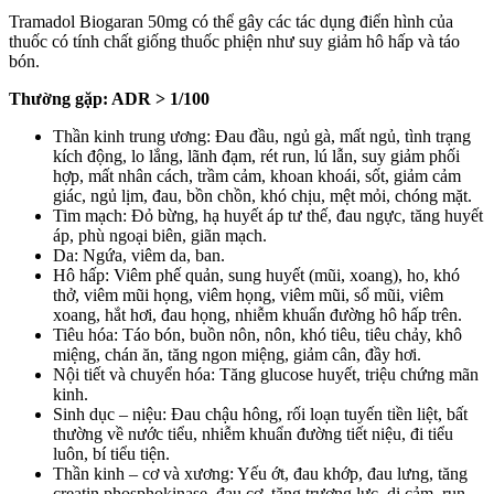
Tramadol Biogaran 50mg có thể gây các tác dụng điển hình của
thuốc có tính chất giống thuốc phiện như suy giảm hô hấp và táo
bón.
Thường gặp: ADR > 1/100
Thần kinh trung ương: Đau đầu, ngủ gà, mất ngủ, tình trạng
kích động, lo lắng, lãnh đạm, rét run, lú lẫn, suy giảm phối
hợp, mất nhân cách, trầm cảm, khoan khoái, sốt, giảm cảm
giác, ngủ lịm, đau, bồn chồn, khó chịu, mệt mỏi, chóng mặt.
Tim mạch: Đỏ bừng, hạ huyết áp tư thế, đau ngực, tăng huyết
áp, phù ngoại biên, giãn mạch.
Da: Ngứa, viêm da, ban.
Hô hấp: Viêm phế quản, sung huyết (mũi, xoang), ho, khó
thở, viêm mũi họng, viêm họng, viêm mũi, sổ mũi, viêm
xoang, hắt hơi, đau họng, nhiễm khuẩn đường hô hấp trên.
Tiêu hóa: Táo bón, buồn nôn, nôn, khó tiêu, tiêu chảy, khô
miệng, chán ăn, tăng ngon miệng, giảm cân, đầy hơi.
Nội tiết và chuyển hóa: Tăng glucose huyết, triệu chứng mãn
kinh.
Sinh dục – niệu: Đau chậu hông, rối loạn tuyến tiền liệt, bất
thường về nước tiểu, nhiễm khuẩn đường tiết niệu, đi tiểu
luôn, bí tiểu tiện.
Thần kinh – cơ và xương: Yếu ớt, đau khớp, đau lưng, tăng
creatin phosphokinase, đau cơ, tăng trương lực, dị cảm, run.