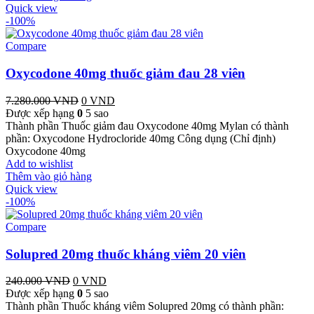
Quick view
-100%
Compare
Oxycodone 40mg thuốc giảm đau 28 viên
7.280.000
VND
Giá
0
VND
Giá
Được xếp hạng
0
gốc
5 sao
hiện
Thành phần Thuốc giảm đau Oxycodone 40mg Mylan có thành
là:
tại
phần: Oxycodone Hydrocloride 40mg Công dụng (Chỉ định)
7.280.000 VND.
là:
Oxycodone 40mg
0 VND.
Add to wishlist
Thêm vào giỏ hàng
Quick view
-100%
Compare
Solupred 20mg thuốc kháng viêm 20 viên
240.000
VND
Giá
0
VND
Giá
Được xếp hạng
gốc
0
5 sao
hiện
Thành phần Thuốc kháng viêm Solupred 20mg có thành phần:
là:
tại