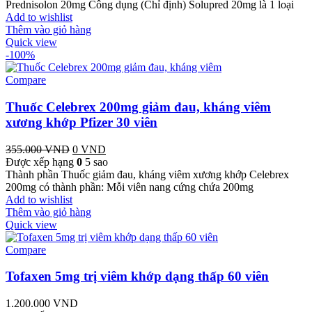
Prednisolon 20mg Công dụng (Chỉ định) Solupred 20mg là 1 loại
240.000 VND.
là:
Add to wishlist
0 VND.
Thêm vào giỏ hàng
Quick view
-100%
Compare
Thuốc Celebrex 200mg giảm đau, kháng viêm
xương khớp Pfizer 30 viên
355.000
VND
Giá
0
VND
Giá
Được xếp hạng
gốc
0
5 sao
hiện
Thành phần Thuốc giảm đau, kháng viêm xương khớp Celebrex
là:
tại
200mg có thành phần: Mỗi viên nang cứng chứa 200mg
355.000 VND.
là:
Add to wishlist
0 VND.
Thêm vào giỏ hàng
Quick view
Compare
Tofaxen 5mg trị viêm khớp dạng thấp 60 viên
1.200.000
VND