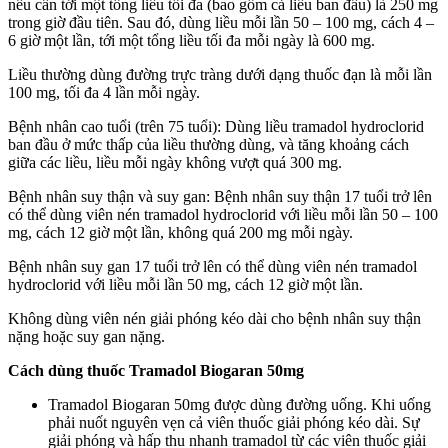
nếu cần tới một tổng liều tối đa (bao gồm cả liều ban đầu) là 250 mg
trong giờ đầu tiên. Sau đó, dùng liều mỗi lần 50 – 100 mg, cách 4 –
6 giờ một lần, tới một tổng liều tối đa mỗi ngày là 600 mg.
Liều thường dùng đường trực tràng dưới dạng thuốc đạn là mỗi lần
100 mg, tối đa 4 lần mỗi ngày.
Bệnh nhân cao tuổi (trên 75 tuổi): Dùng liều tramadol hydroclorid
ban đầu ở mức thấp của liều thường dùng, và tăng khoảng cách
giữa các liều, liều mỗi ngày không vượt quá 300 mg.
Bệnh nhân suy thận và suy gan: Bệnh nhân suy thận 17 tuổi trở lên
có thể dùng viên nén tramadol hydroclorid với liều mỗi lần 50 – 100
mg, cách 12 giờ một lần, không quá 200 mg mỗi ngày.
Bệnh nhân suy gan 17 tuổi trở lên có thể dùng viên nén tramadol
hydroclorid với liều mỗi lần 50 mg, cách 12 giờ một lần.
Không dùng viên nén giải phóng kéo dài cho bệnh nhân suy thận
nặng hoặc suy gan nặng.
Cách dùng thuốc Tramadol Biogaran 50mg
Tramadol Biogaran 50mg được dùng đường uống. Khi uống
phải nuốt nguyên vẹn cả viên thuốc giải phóng kéo dài. Sự
giải phóng và hấp thu nhanh tramadol từ các viên thuốc giải