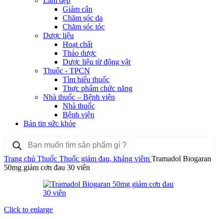
Làm đẹp
Giảm cân
Chăm sóc da
Chăm sóc tóc
Dược liệu
Hoạt chất
Thảo dược
Dược liệu từ động vật
Thuốc - TPCN
Tìm hiểu thuốc
Thực phẩm chức năng
Nhà thuốc – Bệnh viện
Nhà thuốc
Bệnh viện
Bản tin sức khỏe
Products
search
Trang chủ
Thuốc
Thuốc giảm đau, kháng viêm
Tramadol Biogaran
50mg giảm cơn đau 30 viên
Click to enlarge