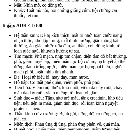
Mắt: Nhìn mờ, co đồng tử.
Khác: Toát mồ hôi, hội chứng giống cúm, hội chứng cai
thuốc, rét run.
Ít gặp: ADR < 1/100
Hệ thần kinh: Dễ bị kích thích, mất trí nhớ, loạn chức năng
nhận thức, khó tập trung, mất định hướng, giấc mộng bất
thường, ảo giác, nhức nửa đầu, an thần, cơn động kinh, rối
loạn giấc ngủ, khuynh hướng tự sát.
Tim mạch: Phù mạch, nhịp tim chậm, điện tâm đồ bất thường,
phù, giảm huyết áp, thiếu máu cục bộ cơ tim, hạ huyết áp thế
đứng, đánh trống ngực, thiếu máu cục bộ ngoại biên, nghẽn
mạch phổi, ngất, nhịp tim nhanh.
Da: Hoại tử biểu bì, mày đay, mụn nước.
Hô hấp: Co thắt phế quản, viêm phổi, phù phổi.
Tiêu hóa: Viêm ruột thừa, khó nuốt, viêm dạ dày ruột, chảy
máu dạ dày ruột, viêm miệng, rối loạn vị giác.
Sinh dục – niệu: Tăng nitơ urê máu, tăng creatinin, khó tiểu
tiện, tiểu tiện ra máu, giảm tình dục, rối loạn kinh nguyệt,
protein – niệu.
Thần kinh cơ và xương: Bệnh gút, cứng đờ, co cứng cơ, co
giật cơ.
Miễn dịch: Phản ứng dị ứng, phản ứng phản vệ, quá mẫn.
Huyết học: Thiếu máu, giảm hemoglobin, giảm lượng tiểu