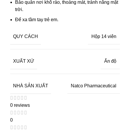
Bảo quản nơi khô ráo, thoáng mát, tránh nắng mặt
trời.
Để xa tầm tay trẻ em.
QUY CÁCH
Hộp 14 viên
XUẤT XỨ
Ấn độ
NHÀ SẢN XUẤT
Natco Pharmaceutical
0 reviews
0