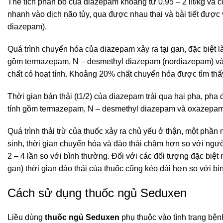
Thể tích phân bố của diazepam khoảng từ 0,95 – 2 lít/kg và 
nhanh vào dịch não tủy, qua được nhau thai và bài tiết được
diazepam).
Quá trình chuyển hóa của diazepam xảy ra tại gan, đặc biệ
gồm termazepam, N – desmethyl diazepam (nordiazepam) và 
chất có hoạt tính. Khoảng 20% chất chuyển hóa được tìm thấy
Thời gian bán thải (t1/2) của diazepam trải qua hai pha, ph
tính gồm termazepam, N – desmethyl diazepam và oxazepam có
Quá trình thải trừ của thuốc xảy ra chủ yếu ở thận, một phần
sinh, thời gian chuyển hóa và đào thải chậm hơn so với ngườ
2 – 4 lần so với bình thường. Đối với các đối tượng đặc bi
gan) thời gian đào thải của thuốc cũng kéo dài hơn so với bì
Cách sử dụng thuốc ngủ Seduxen
Liều dùng
thuốc ngủ Seduxen
phụ thuộc vào tình trạng bện