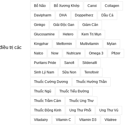
Bổ Não
Bổ Xương Khớp
Canxi
Collagen
Davipharm
DHA
Doppelherz
Dầu Cá
Ginkgo
Giải Độc Gan
Giảm Cân
Glucosamine
Hetero
Kem Trị Mụn
Kingphar
Metformin
Multivitamin
Mylan
ều trị các
Natco
Now
Nutricare
Omega 3
Pfizer
Puritans Pride
Sanofi
Sildenafil
Sinh Lý Nam
Sữa Non
Tenofovir
Thuốc Cường Dương
Thuốc Hướng Thần
Thuốc Ngủ
Thuốc Tiểu Đường
Thuốc Trầm Cảm
Thuốc Ung Thư
Thuốc Động Kinh
Ung Thư Phổi
Ung Thư Vú
Vitadairy
Vitamin C
Vitamin D3
Vitatree