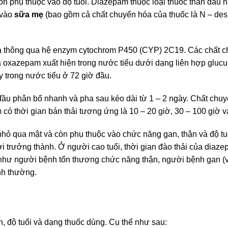
còn phụ thuộc vào độ tuổi. Diazepam thuộc loại thuốc thân dầu 
 vào
sữa mẹ
(bao gồm cả chất chuyển hóa của thuốc là N – de
t là thông qua hệ enzym cytochrom P450 (CYP) 2C19. Các chất 
oxazepam xuất hiện trong nước tiểu dưới dạng liên hợp glucu
 trong nước tiểu ở 72 giờ đầu.
a đầu phân bố nhanh và pha sau kéo dài từ 1 – 2 ngày. Chất chu
 thời gian bán thải tương ứng là 10 – 20 giờ, 30 – 100 giờ và
 nhỏ qua mật và còn phụ thuộc vào chức năng gan, thận và độ tu
i trưởng thành. Ở người cao tuổi, thời gian đào thải của diaze
ệt như người bệnh tổn thương chức năng thận, người bệnh gan (
nh thường.
h, độ tuổi và dạng thuốc dùng. Cụ thể như sau: