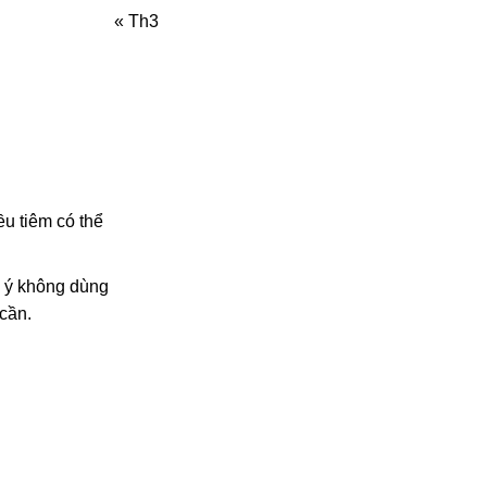
« Th3
ều tiêm có thể
ưu ý không dùng
cần.