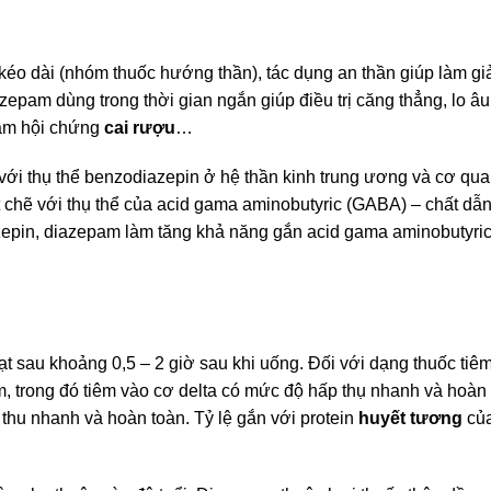
éo dài (nhóm thuốc hướng thần), tác dụng an thần giúp làm gi
zepam dùng trong thời gian ngắn giúp điều trị căng thẳng, lo âu
giảm hội chứng
cai rượu
…
i thụ thể benzodiazepin ở hệ thần kinh trung ương và cơ quan
 chẽ với thụ thể của acid gama aminobutyric (GABA) – chất dẫn
azepin, diazepam làm tăng khả năng gắn acid gama aminobutyric
t sau khoảng 0,5 – 2 giờ sau khi uống. Đối với dạng thuốc tiê
êm, trong đó tiêm vào cơ delta có mức độ hấp thụ nhanh và hoàn 
hu nhanh và hoàn toàn. Tỷ lệ gắn với protein
huyết tương
của