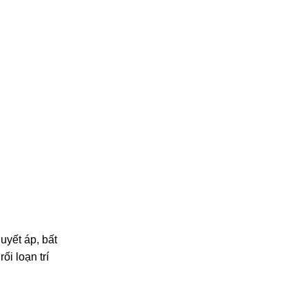
uyết áp, bất
ối loạn trí