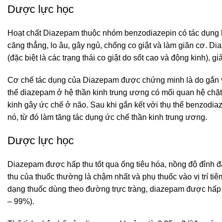
Dược lực học
Hoạt chất Diazepam thuộc nhóm benzodiazepin có tác dụng k
căng thẳng, lo âu, gây ngủ, chống co giật và làm giãn cơ. Dia
(đặc biệt là các trạng thái co giật do sốt cao và động kinh), 
Cơ chế tác dụng của Diazepam được chứng minh là do gắn vớ
thể diazepam ở hệ thần kinh trung ương có mối quan hệ chặt
kinh gây ức chế ở não. Sau khi gắn kết với thụ thể benzodi
nó, từ đó làm tăng tác dụng ức chế thần kinh trung ương.
Dược lực học
Diazepam được hấp thu tốt qua ống tiêu hóa, nồng độ đỉnh đạ
thu của thuốc thường là chậm nhất và phụ thuốc vào vị trí ti
dạng thuốc dùng theo đường trực tràng, diazepam được hấp t
– 99%).