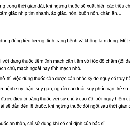
g trong thời gian dài, khi ngừng thuốc sẽ xuất hiện các triệu c
i, cảm giác nhịp tim nhanh, ảo giác, nôn, buồn nôn, chán ăn…
ụng đúng liều lượng, tình trạng bệnh và không lạm dụng. Một s
 với dạng thuốc tiêm tĩnh mạch cần tiêm với tốc độ chậm (tối đ
ạch chủ, mạch ngoài hay tĩnh mạch nhỏ.
ở thì việc dùng thuốc cần được cân nhắc kỹ do nguy có trụy h
 bệnh suy thận, suy gan, người cao tuổi, suy phổi mạn, trẻ sơ 
được điều trị bằng thuốc với sự chú ý cao độ, bởi nguy hiểm 
i sẽ dẫn đến lệ thuộc, khi ngừng thuốc đột ngột sau thời gian đi
uốc an thần, chỉ sử dụng khi có chỉ định của bác sĩ.