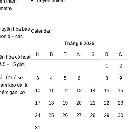
Truyền nhiễm
nên thấm
smethyl
chuyển hóa bao
Calendar
ronid – các
Tháng 8 2026
H
B
T
N
S
B
C
yển hóa có hoạt
 5 – 15 giờ.
1
2
ổi. Ở trẻ sơ
3
4
5
6
7
8
9
pam kéo dài từ
10
11
12
13
14
15
16
viêm gan, xơ
17
18
19
20
21
22
23
24
25
26
27
28
29
30
31