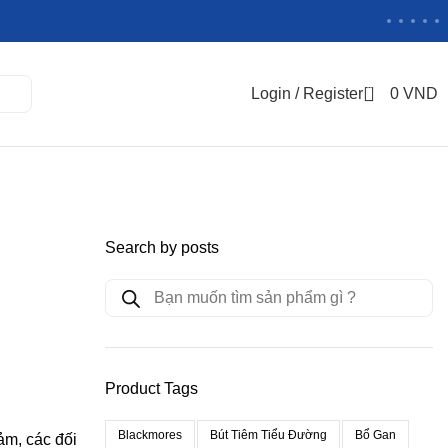
0
Login / Register
0
VND
Search by posts
Product Tags
Blackmores
Bút Tiêm Tiểu Đường
Bổ Gan
ảm, các đối