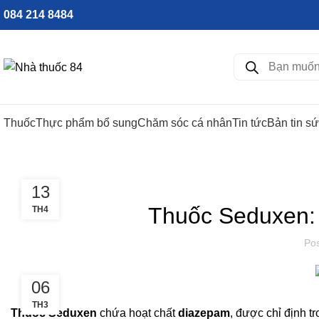
084 214 8484
Thuốc
Thực phẩm bổ sung
Chăm sóc cá nhân
Tin tức
Bản tin s
13
Thuốc Seduxen: 
TH4
Po
06
TH3
Thuốc Seduxen
chứa hoạt chất
diazepam
, được chỉ định t