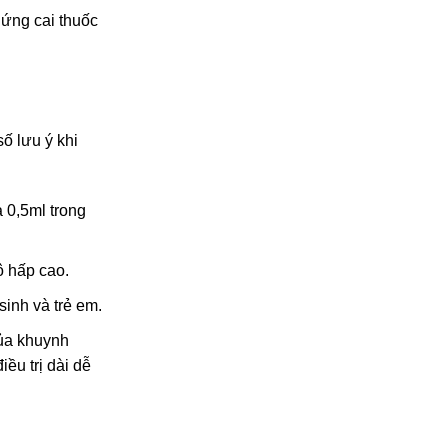
hứng cai thuốc
ố lưu ý khi
a 0,5ml trong
ô hấp cao.
sinh và trẻ em.
của khuynh
ều trị dài dễ