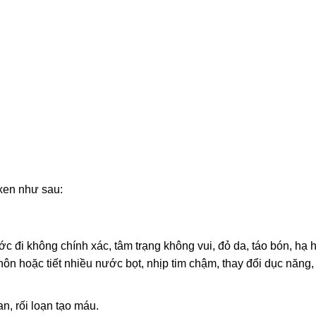
xen như sau:
 đi không chính xác, tâm trạng không vui, đỏ da, táo bón, hạ h
n hoặc tiết nhiều nước bọt, nhịp tim chậm, thay đổi dục năng, r
n, rối loạn tạo máu.