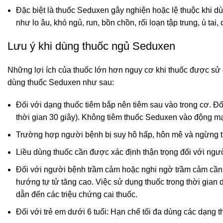
Đặc biệt là thuốc Seduxen gây nghiện hoặc lệ thuộc khi dùn
như lo âu, khó ngủ, run, bồn chồn, rối loạn tập trung, ù ta
Lưu ý khi dùng thuốc ngủ Seduxen
Những lợi ích của thuốc lớn hơn nguy cơ khi thuốc được sử d
dùng thuốc Seduxen như sau:
Đối với dạng thuốc tiêm bắp nên tiêm sau vào trong cơ. Đối
thời gian 30 giây). Không tiêm thuốc Seduxen vào động m
Trường hợp người bệnh bị suy hô hấp, hôn mê và ngừng th
Liều dùng thuốc cần được xác định thận trọng đối với người
Đối với người bệnh trầm cảm hoặc nghi ngờ trầm cảm cần 
hướng tự tử tăng cao. Việc sử dụng thuốc trong thời gian dà
dẫn đến các triệu chứng cai thuốc.
Đối với trẻ em dưới 6 tuổi: Hạn chế tối đa dùng các dạng th