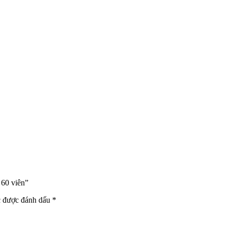
 60 viên”
c được đánh dấu
*