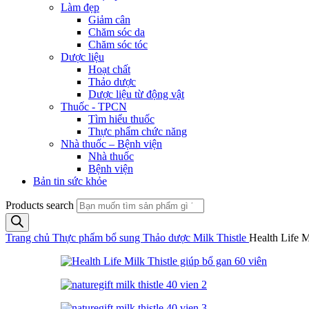
Làm đẹp
Giảm cân
Chăm sóc da
Chăm sóc tóc
Dược liệu
Hoạt chất
Thảo dược
Dược liệu từ động vật
Thuốc - TPCN
Tìm hiểu thuốc
Thực phẩm chức năng
Nhà thuốc – Bệnh viện
Nhà thuốc
Bệnh viện
Bản tin sức khỏe
Products search
Trang chủ
Thực phẩm bổ sung
Thảo dược
Milk Thistle
Health Life M