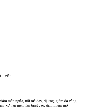
ủ 1 viên
an
 giảm mẩn ngứa, nổi mề đay, dị ứng, giảm da vàng
gan, xơ gan men gan tăng cao, gan nhiễm mỡ