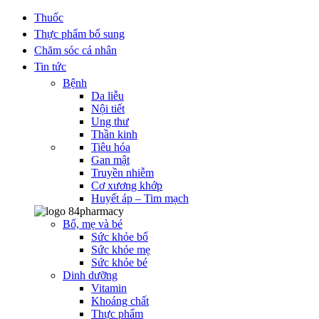
Thuốc
Thực phẩm bổ sung
Chăm sóc cá nhân
Tin tức
Bệnh
Da liễu
Nội tiết
Ung thư
Thần kinh
Tiêu hóa
Gan mật
Truyền nhiễm
Cơ xương khớp
Huyết áp – Tim mạch
Bố, mẹ và bé
Sức khỏe bố
Sức khỏe mẹ
Sức khỏe bé
Dinh dưỡng
Vitamin
Khoáng chất
Thực phẩm