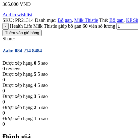
365.000
VND
Add to wishlist
SKU:
PR21314
Danh mục:
Bổ gan
,
Milk Thistle
Thẻ:
Bổ gan
,
Kế S
Health Life Milk Thistle giúp bổ gan 60 viên số lượng
Thêm vào giỏ hàng
Share:
Zalo: 084 214 8484
Được xếp hạng
0
5 sao
0 reviews
Được xếp hạng
5
5 sao
0
Được xếp hạng
4
5 sao
0
Được xếp hạng
3
5 sao
0
Được xếp hạng
2
5 sao
0
Được xếp hạng
1
5 sao
0
Đánh giá