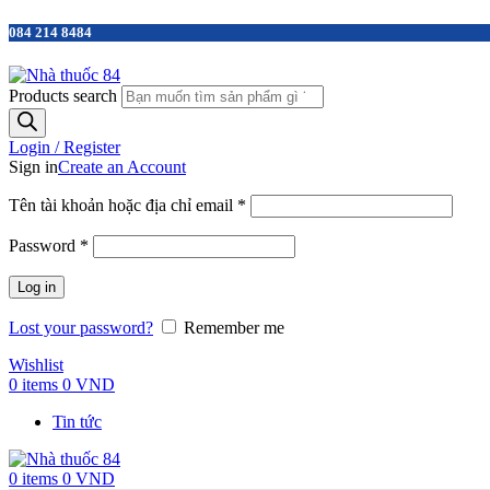
084 214 8484
Products search
Login / Register
Sign in
Create an Account
Tên tài khoản hoặc địa chỉ email
*
Password
*
Log in
Lost your password?
Remember me
Wishlist
0
items
0
VND
Tin tức
0
items
0
VND