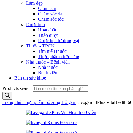
Làm đẹp
Giảm cân
Chăm sóc da
Chăm sóc tóc
Dược liệu
Hoạt chất
Thảo dược
Dược liệu từ động vật
Thuốc - TPCN
Tìm hiểu thuốc
Thực phẩm chức năng
Nhà thuốc – Bệnh viện
Nhà thuốc
Bệnh viện
Bản tin sức khỏe
Products search
Trang chủ
Thực phẩm bổ sung
Bổ gan
Livogard 3Plus VitaHealth 60