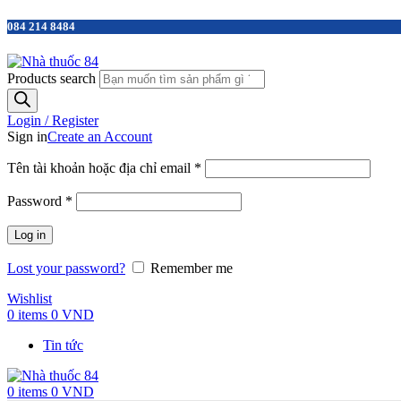
084 214 8484
Products search
Login / Register
Sign in
Create an Account
Tên tài khoản hoặc địa chỉ email
*
Password
*
Log in
Lost your password?
Remember me
Wishlist
0
items
0
VND
Tin tức
0
items
0
VND