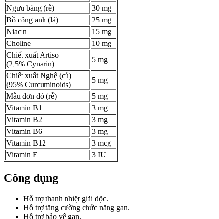
Ngưu bàng (rễ)
30 mg
Bồ công anh (lá)
25 mg
Niacin
15 mg
Choline
10 mg
Chiết xuất Artiso
5 mg
(2,5% Cynarin)
Chiết xuất Nghệ (củ)
5 mg
(95% Curcuminoids)
M­ẫu đơn đỏ (rễ)
5 mg
Vitamin B1
3 mg
Vitamin B2
3 mg
Vitamin B6
3 mg
Vitamin B12
3 mcg
Vitamin E
3 IU
Công dụng
Hỗ trợ thanh nhiệt giải độc.
Hỗ trợ tăng cường chức năng gan.
Hỗ trợ bảo vệ gan.