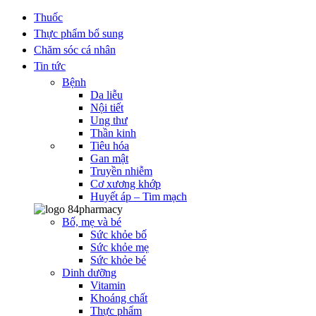
Thuốc
Thực phẩm bổ sung
Chăm sóc cá nhân
Tin tức
Bệnh
Da liễu
Nội tiết
Ung thư
Thần kinh
Tiêu hóa
Gan mật
Truyền nhiễm
Cơ xương khớp
Huyết áp – Tim mạch
Bố, mẹ và bé
Sức khỏe bố
Sức khỏe mẹ
Sức khỏe bé
Dinh dưỡng
Vitamin
Khoáng chất
Thực phẩm