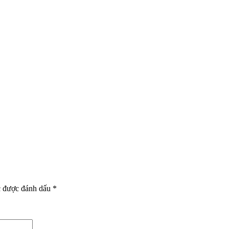
c được đánh dấu
*