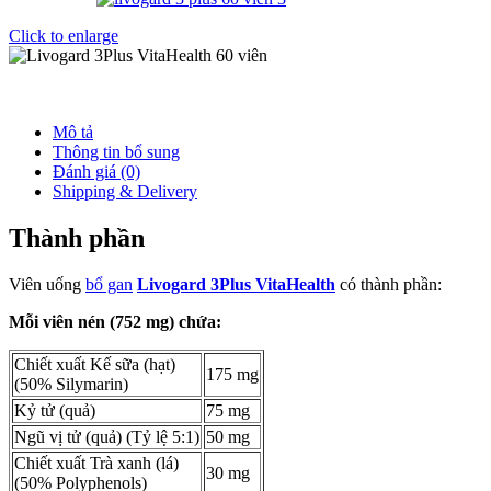
Click to enlarge
Mô tả
Thông tin bổ sung
Đánh giá (0)
Shipping & Delivery
Thành phần
Viên uống
bổ gan
Livogard 3Plus VitaHealth
có thành phần:
Mỗi viên nén (752 mg) chứa:
Chiết xuất Kế sữa (hạt)
175 mg
(50% Silymarin)
Kỷ tử (quả)
75 mg
Ngũ vị tử (quả) (Tỷ lệ 5:1)
50 mg
Chiết xuất Trà xanh (lá)
30 mg
(50% Polyphenols)