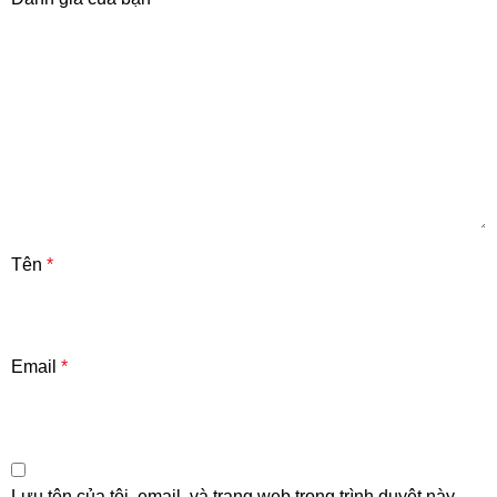
Tên
*
Email
*
Lưu tên của tôi, email, và trang web trong trình duyệt này