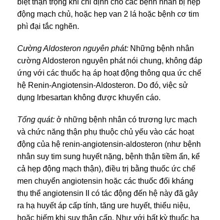
biệt thận trọng khi chỉ định cho các bệnh nhân bị hẹp
động mạch chủ, hoặc hẹp van 2 lá hoặc bệnh cơ tim
phì đại tắc nghẽn.
Cường Aldosteron nguyên phát:
Những bệnh nhân
cường Aldosteron nguyên phát nói chung, không đáp
ứng với các thuốc hạ áp hoạt động thông qua ức chế
hệ Renin-Angiotensin-Aldosteron. Do đó, việc sử
dụng Irbesartan không được khuyến cáo.
Tổng quát:
ở những bệnh nhân có trương lực mạch
và chức năng thận phụ thuộc chủ yếu vào các hoạt
động của hệ renin-angiotensin-aldosteron (như bệnh
nhân suy tim sung huyết nặng, bệnh thận tiềm ẩn, kể
cả hẹp động mạch thận), điều trị bằng thuốc ức chế
men chuyển angiotensin hoặc các thuốc đối kháng
thụ thể angiotensin II có tác động đến hệ này đã gây
ra hạ huyết áp cấp tính, tăng ure huyết, thiểu niệu,
hoặc hiếm khi suy thận cấp. Như với bất kỳ thuốc hạ