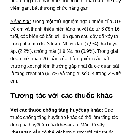
phản ứng quá mẫn như phù mạch, phát ban, mề đay,
viêm gan, bất thường chức năng gan.
Bênh nhi:
T
rong một thử nghiệm ngẫu nhiên của 318
trẻ em và thanh thiếu niên tăng huyết áp từ 6 đến 16
tuổi, các biến cố bất lợi liên quan sau đây đã xảy ra
trong pha mù đôi 3 tuần: Nhức đầu (7,9%), hạ huyết
áp, (2,2%), chóng mặt (1,9 %), ho (0,9%). Trong giai
đoạn mờ nhãn 26-tuần của thử nghiệm các bất
thường xét nghiệm thường gặp nhất được quan sát
là tăng creatinin (6,5%) và tăng trị số CK trong 2% trẻ
em.
Tương tác với các thuốc khác
Với các thuốc chống tàng huyết áp khác:
Các
thuốc chống tăng huyết áp khác có thể làm tăng tác
dụng hạ huyết áp của Irbesartan. Mặc dù vậy
Irbesartan vẫn có thể kết hợp được với các thuốc