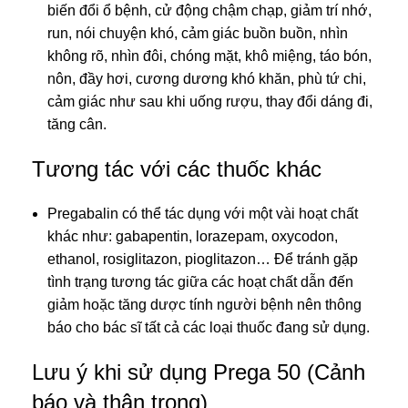
biến đổi ổ bệnh, cử động chậm chạp, giảm trí nhớ,
run, nói chuyện khó, cảm giác buồn buồn, nhìn
không rõ, nhìn đôi, chóng mặt, khô miệng, táo bón,
nôn, đầy hơi, cương dương khó khăn, phù tứ chi,
cảm giác như sau khi uống rượu, thay đổi dáng đi,
tăng cân.
Tương tác với các thuốc khác
Pregabalin có thể tác dụng với một vài hoạt chất
khác như: gabapentin, lorazepam, oxycodon,
ethanol, rosiglitazon, pioglitazon… Để tránh gặp
tình trạng tương tác giữa các hoạt chất dẫn đến
giảm hoặc tăng dược tính người bệnh nên thông
báo cho bác sĩ tất cả các loại thuốc đang sử dụng.
Lưu ý khi sử dụng Prega 50 (Cảnh
báo và thận trọng)