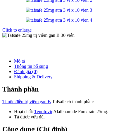
Click to enlarge
Mô tả
Thông tin bổ sung
Đánh giá (0)
Shipping & Delivery
Thành phần
Thuốc điều trị viêm gan B
Tafsafe có thành phần:
Hoạt chất:
Tenofovir
Alafenamide Fumarate 25mg.
Tá dược vừa đủ.
Công dụng (Chỉ định)