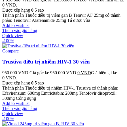
0 VND.
Được xếp hạng
0
5 sao
Thành phần Thuốc điều trị viêm gan B Teravir AF 25mg có thành
phần: Tenofovir Alafenamide 25mg Tá dược vừa
Add to wishlist
Thêm vào giỏ hàng
Quick view
-100%
Compare
Trustiva điều trị nhiễm HIV-1 30 viên
950.000
VND
Giá gốc là: 950.000 VND.
0
VND
Giá hiện tại là:
0 VND.
Được xếp hạng
0
5 sao
Thành phần Thuốc điều trị nhiễm HIV-1 Trustiva có thành phần:
Efavirenzum: 600mg Emtricitabin: 200mg Tenofovir disoproxil:
300mg Công dụng
Add to wishlist
Thêm vào giỏ hàng
Quick view
-100%