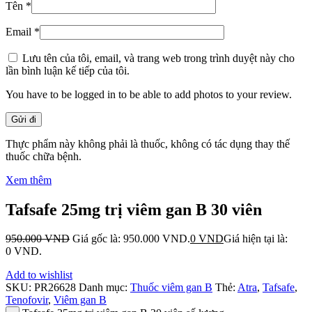
Tên
*
Email
*
Lưu tên của tôi, email, và trang web trong trình duyệt này cho
lần bình luận kế tiếp của tôi.
You have to be logged in to be able to add photos to your review.
Thực phẩm này không phải là thuốc, không có tác dụng thay thế
thuốc chữa bệnh.
Xem thêm
Tafsafe 25mg trị viêm gan B 30 viên
950.000
VND
Giá gốc là: 950.000 VND.
0
VND
Giá hiện tại là:
0 VND.
Add to wishlist
SKU:
PR26628
Danh mục:
Thuốc viêm gan B
Thẻ:
Atra
,
Tafsafe
,
Tenofovir
,
Viêm gan B