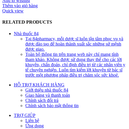
Add to wishlist
Thêm vào giỏ hàng
Quick view
RELATED PRODUCTS
Nhà thuốc 84
Tại 84pharmacy, mỗi dược sĩ luôn tận tâm phục vụ và
được đào tạo để hoàn thành xuất sắc những sứ mệnh
được giao.
Toàn bộ thông tin trên trang web này chỉ mang tính
tham khảo. Không được sử dụng thay thế cho các lời
khuyên, chẩn đoán, chỉ định điều trị từ các nhân viên y
tế chuyên nghiệp. Luôn tìm kiếm lời khuyên từ bác sĩ
trước một phương pháp điều trị chăm sóc sức khoẻ.
HỖ TRỢ KHÁCH HÀNG
Giới thiệu nhà thuốc 84
Giao hàng và thanh toán
Chính sách đổi trả
Chính sách bảo mật thông tin
TRỢ GIÚP
Liên hệ
Ứng dụng