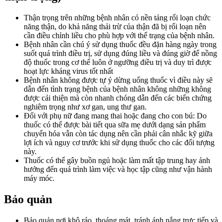
Thận trọng trên những bệnh nhân có nền tảng rối loạn chức
năng thận, do khả năng thải trừ của thận đã bị rối loạn nên
cần điều chỉnh liều cho phù hợp với thể trạng của bệnh nhân.
Bệnh nhân cần chú ý sử dụng thuốc đều đặn hàng ngày trong
suốt quá trình điều trị, sử dụng đúng liều và đúng giờ để nồng
độ thuốc trong cơ thể luôn ở ngưỡng điều trị và duy trì được
hoạt lực kháng virus tốt nhất
Bệnh nhân không được tự ý dừng uống thuốc vì điều này sẽ
dẫn đến tình trạng bệnh của bệnh nhân không những không
được cải thiện mà còn nhanh chóng dẫn đến các biến chứng
nghiêm trọng như xơ gan, ung thư gan.
Đối với phụ nữ đang mang thai hoặc đang cho con bú: Do
thuốc có thể được bài tiết qua sữa mẹ dưới dạng sản phẩm
chuyển hóa vẫn còn tác dụng nên cần phải cân nhắc kỹ giữa
lợi ích và nguy cơ trước khi sử dụng thuốc cho các đối tượng
này.
Thuốc có thể gây buồn ngủ hoặc làm mất tập trung hay ảnh
hưởng đến quá trình làm việc và học tập cũng như vận hành
máy móc.
Bảo quản
Bảo quản nơi khô ráo, thoáng mát, tránh ánh nắng trực tiếp và