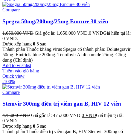
Compare
Spegra 50mg/200mg/25mg Emcure 30 viên
1.650.000
VND
Giá gốc là: 1.650.000 VND.
0
VND
Giá hiện tại là:
0 VND.
Được xếp hạng
0
5 sao
Thành phần Thuốc kháng virus Spegra có thành phần: Dolutegravir
50mg. Emtricitabine 200mg. Tenofovir Alafenamide 25mg. Công
dụng (Chỉ định)
Add to wishlist
Thêm vào giỏ hàng
Quick view
-100%
Compare
Stemvir 300mg điều trị viêm gan B, HIV 12 viên
475.000
VND
Giá gốc là: 475.000 VND.
0
VND
Giá hiện tại là:
0 VND.
Được xếp hạng
0
5 sao
Thành phần Thuốc điều trị viêm gan B, HIV Stemvir 300mg có