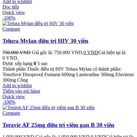
Add to wishlist
Đọc tiếp
Quick view
-100%
Compare
Telura Mylan điều trị HIV 30 viên
750.000
VND
Giá gốc là: 750.000 VND.
0
VND
Giá hiện tại là:
0 VND.
Được xếp hạng
0
5 sao
Thành phần Thuốc điều trị HIV Telura Mylan có thành phần:
Tenofovir Disoproxil Fumarat 600mg Lamivudine 300mg Efavirenz
300mg Công
Add to wishlist
Thêm vào giỏ hàng
Quick view
-100%
Compare
Teravir AF 25mg điều trị viêm gan B 30 viên
1.050.000
VND
Giá gốc là: 1.050.000 VND.
0
VND
Giá hiện tại là: