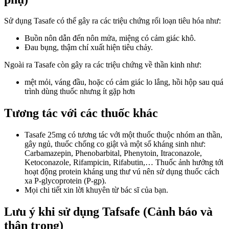
Sử dụng Tasafe có thể gây ra các triệu chứng rối loạn tiêu hóa như:
Buồn nôn dẫn đến nôn mửa, miệng có cảm giác khô.
Đau bụng, thậm chí xuất hiện tiêu chảy.
Ngoài ra Tasafe còn gây ra các triệu chứng về thần kinh như:
mệt mỏi, váng đầu, hoặc có cảm giác lo lắng, hồi hộp sau quá
trình dùng thuốc nhưng ít gặp hơn
Tương tác với các thuốc khác
Tasafe 25mg có tương tác với một thuốc thuộc nhóm an thần,
gây ngủ, thuốc chống co giật và một số kháng sinh như:
Carbamazepin, Phenobarbital, Phenytoin, Itraconazole,
Ketoconazole, Rifampicin, Rifabutin,… Thuốc ảnh hưởng tới
hoạt động protein kháng ung thư vú nên sử dụng thuốc cách
xa P-glycoprotein (P-gp).
Mọi chi tiết xin lời khuyên từ bác sĩ của bạn.
Lưu ý khi sử dụng Tafsafe (Cảnh báo và
thận trọng)