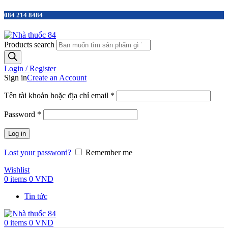
084 214 8484
Products search
Login / Register
Sign in
Create an Account
Tên tài khoản hoặc địa chỉ email
*
Password
*
Log in
Lost your password?
Remember me
Wishlist
0
items
0
VND
Tin tức
0
items
0
VND