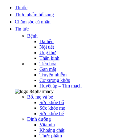
Thuốc
Thực phẩm bổ sung
Chăm sóc cá nhân
Tin tức
Bệnh
Da liễu
Nội tiết
Ung thư
Thần kinh
Tiêu hóa
Gan mật
Truyền nhiễm
Cơ xương khớp
Huyết áp – Tim mạch
Bố, mẹ và bé
Sức khỏe bố
Sức khỏe mẹ
Sức khỏe bé
Dinh dưỡng
Vitamin
Khoáng chất
Thực phẩm