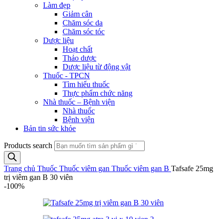
Làm đẹp
Giảm cân
Chăm sóc da
Chăm sóc tóc
Dược liệu
Hoạt chất
Thảo dược
Dược liệu từ động vật
Thuốc - TPCN
Tìm hiểu thuốc
Thực phẩm chức năng
Nhà thuốc – Bệnh viện
Nhà thuốc
Bệnh viện
Bản tin sức khỏe
Products search
Trang chủ
Thuốc
Thuốc viêm gan
Thuốc viêm gan B
Tafsafe 25mg
trị viêm gan B 30 viên
-100%