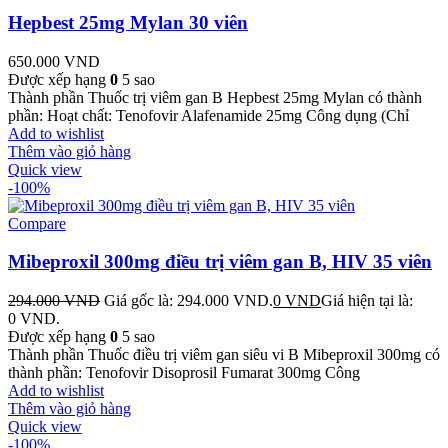
Hepbest 25mg Mylan 30 viên
650.000
VND
Được xếp hạng
0
5 sao
Thành phần Thuốc trị viêm gan B Hepbest 25mg Mylan có thành
phần: Hoạt chất: Tenofovir Alafenamide 25mg Công dụng (Chỉ
Add to wishlist
Thêm vào giỏ hàng
Quick view
-100%
Compare
Mibeproxil 300mg điều trị viêm gan B, HIV 35 viên
294.000
VND
Giá gốc là: 294.000 VND.
0
VND
Giá hiện tại là:
0 VND.
Được xếp hạng
0
5 sao
Thành phần Thuốc điều trị viêm gan siêu vi B Mibeproxil 300mg có
thành phần: Tenofovir Disoprosil Fumarat 300mg Công
Add to wishlist
Thêm vào giỏ hàng
Quick view
-100%