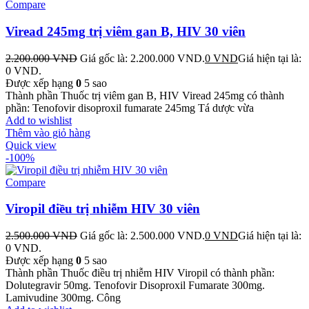
Compare
Viread 245mg trị viêm gan B, HIV 30 viên
2.200.000
VND
Giá gốc là: 2.200.000 VND.
0
VND
Giá hiện tại là:
0 VND.
Được xếp hạng
0
5 sao
Thành phần Thuốc trị viêm gan B, HIV Viread 245mg có thành
phần: Tenofovir disoproxil fumarate 245mg Tá dược vừa
Add to wishlist
Thêm vào giỏ hàng
Quick view
-100%
Compare
Viropil điều trị nhiễm HIV 30 viên
2.500.000
VND
Giá gốc là: 2.500.000 VND.
0
VND
Giá hiện tại là:
0 VND.
Được xếp hạng
0
5 sao
Thành phần Thuốc điều trị nhiễm HIV Viropil có thành phần:
Dolutegravir 50mg. Tenofovir Disoproxil Fumarate 300mg.
Lamivudine 300mg. Công