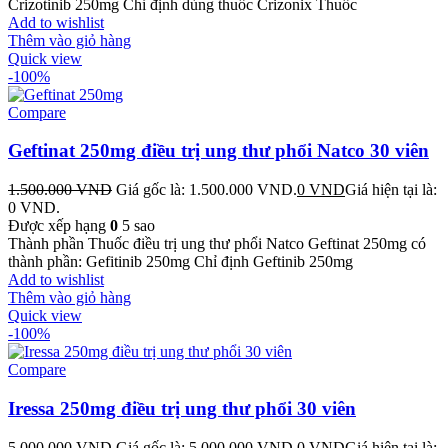
Crizotinib 250mg Chỉ định dùng thuốc Crizonix Thuốc
Add to wishlist
Thêm vào giỏ hàng
Quick view
-100%
Compare
Geftinat 250mg điều trị ung thư phổi Natco 30 viên
1.500.000
VND
Giá gốc là: 1.500.000 VND.
0
VND
Giá hiện tại là:
0 VND.
Được xếp hạng
0
5 sao
Thành phần Thuốc điều trị ung thư phổi Natco Geftinat 250mg có
thành phần: Gefitinib 250mg Chỉ định Geftinib 250mg
Add to wishlist
Thêm vào giỏ hàng
Quick view
-100%
Compare
Iressa 250mg điều trị ung thư phổi 30 viên
5.000.000
VND
Giá gốc là: 5.000.000 VND.
0
VND
Giá hiện tại là: