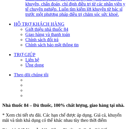
khuyên, chẩn đoán, chỉ định điều trị từ các nhân viên y
tế chuyên nghiệp. Luôn tìm kiếm lời khuyên từ bác sĩ
trước một phương pháp điều trị chăm sóc sức khoẻ.
HỖ TRỢ KHÁCH HÀNG
Giới thiệu nhà thuốc 84
Giao hàng và thanh toán
Chính sách đổi trả
Chính sách bảo mật thông tin
TRỢ GIÚP
Liên hệ
Ứng dụng
Theo dõi chúng tôi
Nhà thuốc 84 – Đủ thuốc, 100% chất lượng, giao hàng tại nhà.
* Xem chi tiết ưu đãi. Các hạn chế được áp dụng. Giá cả, khuyến
mãi và tính khả dụng có thể khác nhau tùy theo thời điểm