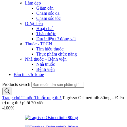
Làm đẹp
Giảm cân
Chăm sóc da
Chăm sóc tóc
Dược liệu
Hoạt chất
Thảo dược
Dược liệu từ động vật
Thuốc - TPCN
Tìm hiểu thuốc
Thực phẩm chức năng
Nhà thuốc – Bệnh viện
Nhà thuốc
Bệnh viện
Bản tin sức khỏe
Products search
Trang chủ
Thuốc
Thuốc ung thư
Tagrisso Osimertinib 80mg – Điều
trị ung thư phổi 30 viên
-100%