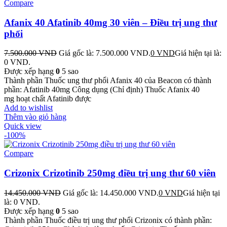
Compare
Afanix 40 Afatinib 40mg 30 viên – Điều trị ung thư
phổi
7.500.000
VND
Giá gốc là: 7.500.000 VND.
0
VND
Giá hiện tại là:
0 VND.
Được xếp hạng
0
5 sao
Thành phần Thuốc ung thư phổi Afanix 40 của Beacon có thành
phần: Afatinib 40mg Công dụng (Chỉ định) Thuốc Afanix 40
mg hoạt chất Afatinib được
Add to wishlist
Thêm vào giỏ hàng
Quick view
-100%
Compare
Crizonix Crizotinib 250mg điều trị ung thư 60 viên
14.450.000
VND
Giá gốc là: 14.450.000 VND.
0
VND
Giá hiện tại
là: 0 VND.
Được xếp hạng
0
5 sao
Thành phần Thuốc điều trị ung thư phổi Crizonix có thành phần: