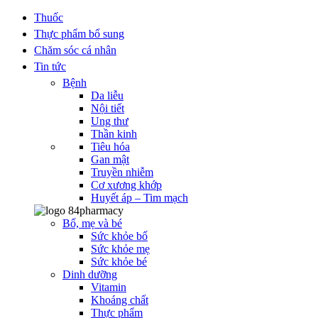
Thuốc
Thực phẩm bổ sung
Chăm sóc cá nhân
Tin tức
Bệnh
Da liễu
Nội tiết
Ung thư
Thần kinh
Tiêu hóa
Gan mật
Truyền nhiễm
Cơ xương khớp
Huyết áp – Tim mạch
Bố, mẹ và bé
Sức khỏe bố
Sức khỏe mẹ
Sức khỏe bé
Dinh dưỡng
Vitamin
Khoáng chất
Thực phẩm