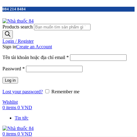
084 214 8484
Products search
Login / Register
Sign in
Create an Account
Tên tài khoản hoặc địa chỉ email
*
Password
*
Log in
Lost your password?
Remember me
Wishlist
0
items
0
VND
Tin tức
0
items
0
VND