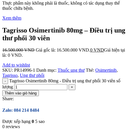
Thực phẩm này không phải là thuốc, không có tác dụng thay thế
thuốc chữa bệnh.
Xem thêm
Tagrisso Osimertinib 80mg – Điều trị ung
thư phổi 30 viên
16.500.000
VND
Giá gốc là: 16.500.000 VND.
0
VND
Giá hiện tại
là: 0 VND.
Add to wishlist
SKU:
PR14996-1
Danh mục:
Thuốc ung thư
Thẻ:
Osimertinib
,
Tagrisso
,
Ung thư phổi
Tagrisso Osimertinib 80mg - Điều trị ung thư phổi 30 viên số
lượng
Thêm vào giỏ hàng
Share:
Zalo: 084 214 8484
Được xếp hạng
0
5 sao
0 reviews