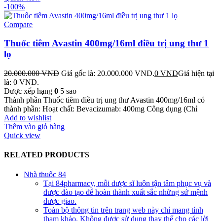
-100%
Compare
Thuốc tiêm Avastin 400mg/16ml điều trị ung thư 1
lọ
20.000.000
VND
Giá gốc là: 20.000.000 VND.
0
VND
Giá hiện tại
là: 0 VND.
Được xếp hạng
0
5 sao
Thành phần Thuốc tiêm điều trị ung thư Avastin 400mg/16ml có
thành phần: Hoạt chất: Bevacizumab: 400mg Công dụng (Chỉ
Add to wishlist
Thêm vào giỏ hàng
Quick view
RELATED PRODUCTS
Nhà thuốc 84
Tại 84pharmacy, mỗi dược sĩ luôn tận tâm phục vụ và
được đào tạo để hoàn thành xuất sắc những sứ mệnh
được giao.
Toàn bộ thông tin trên trang web này chỉ mang tính
tham khảo. Không được sử dụng thay thế cho các lời