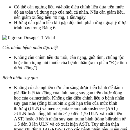
Có thể cần ngưng liều và/hoặc điều chỉnh liều dựa trên mức
độ an toàn và dung nạp của mỗi cá nhân. Nếu cần giảm liều,
nên giảm xuống liều 40 mg, 1 lần/ngày.
Hướng dẫn giảm liều khi gặp độc tính phản ứng ngoại ý được
trình bày trong Bảng 6.
Các nhóm bệnh nhân đặc biệt
Không cần chỉnh liều do tuổi, cân nặng, giới tính, chủng tộc
hoặc tình trạng hút thuốc của bệnh nhân (xem phần “Đặc tính
dược động”).
Bệnh nhân suy gan
Không có các nghiên cứu lâm sàng được tiến hành để đánh
giá đặc biệt tác động của tình trạng suy gan trên dược động
học của osimertinib. Không cần điều chỉnh liều ở bệnh nhân
suy gan nhẹ (tổng bilirubin ≤ giới hạn trên của mức bình
thường (ULN) và men aspartate aminotransferase (AST)
>ULN hoặc tổng bilirubin >1,0 đến 1,5xULN và xuất hiện
AST) hoặc ở bệnh nhân suy gan trung bình (tổng bilirubin từ
1,5 đến 3 lần ULN và có xuất hiện AST). Tuy nhiên thận
trọng khi dùng TAGRISSO cho các bệnh nhân này. Hiệu quả