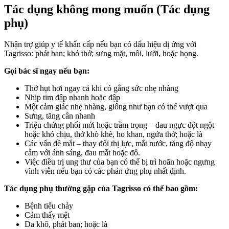
Tác dụng không mong muốn (Tác dụng
phụ)
Nhận trợ giúp y tế khẩn cấp nếu bạn có dấu hiệu dị ứng với
Tagrisso: phát ban; khó thở; sưng mặt, môi, lưỡi, hoặc họng.
Gọi bác sĩ ngay nếu bạn:
Thở hụt hơi ngay cả khi có gắng sức nhẹ nhàng
Nhịp tim đập nhanh hoặc đập
Một cảm giác nhẹ nhàng, giống như bạn có thể vượt qua
Sưng, tăng cân nhanh
Triệu chứng phổi mới hoặc trầm trọng – đau ngực đột ngột
hoặc khó chịu, thở khò khè, ho khan, ngứa thở; hoặc là
Các vấn đề mắt – thay đổi thị lực, mắt nước, tăng độ nhạy
cảm với ánh sáng, đau mắt hoặc đỏ.
Việc điều trị ung thư của bạn có thể bị trì hoãn hoặc ngưng
vĩnh viễn nếu bạn có các phản ứng phụ nhất định.
Tác dụng phụ thường gặp của Tagrisso có thể bao gồm:
Bệnh tiêu chảy
Cảm thấy mệt
Da khô, phát ban; hoặc là