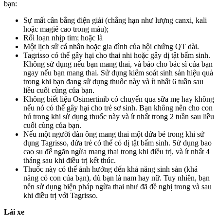
bạn:
Sự mất cân bằng điện giải (chẳng hạn như lượng canxi, kali
hoặc magiê cao trong máu);
Rối loạn nhịp tim; hoặc là
Một lịch sử cá nhân hoặc gia đình của hội chứng QT dài.
Tagrisso có thể gây hại cho thai nhi hoặc gây dị tật bẩm sinh.
Không sử dụng nếu bạn mang thai, và báo cho bác sĩ của bạn
ngay nếu bạn mang thai. Sử dụng kiểm soát sinh sản hiệu quả
trong khi bạn đang sử dụng thuốc này và ít nhất 6 tuần sau
liều cuối cùng của bạn.
Không biết liệu Osimertinib có chuyển qua sữa mẹ hay không
nếu nó có thể gây hại cho trẻ sơ sinh. Bạn không nên cho con
bú trong khi sử dụng thuốc này và ít nhất trong 2 tuần sau liều
cuối cùng của bạn.
Nếu một người đàn ông mang thai một đứa bé trong khi sử
dụng Tagrisso, đứa trẻ có thể có dị tật bẩm sinh. Sử dụng bao
cao su để ngăn ngừa mang thai trong khi điều trị, và ít nhất 4
tháng sau khi điều trị kết thúc.
Thuốc này có thể ảnh hưởng đến khả năng sinh sản (khả
năng có con của bạn), dù bạn là nam hay nữ. Tuy nhiên, bạn
nên sử dụng biện pháp ngừa thai như đã đề nghị trong và sau
khi điều trị với Tagrisso.
Lái xe