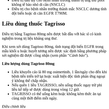
Điều trị đầu tay cho bệnh nhân trưởng thành bị ung thư phổi
không tế bào nhỏ di căn (NSCLC)
Điều trị cho bệnh nhân trưởng thành mắc NSCLC dương tính
đột biến hoặc di căn EGFR T790M.
Liều dùng thuốc Tagrisso
Điều trị bằng Tagrisso 80mg nên được bắt đầu với bác sĩ có kinh
nghiệm trong trị liệu kháng ung thư.
Khi xem xét dùng Tagrisso 80mg, tình trạng đột biến EGFR trong
mẫu khối u hoặc huyết tương nên được xác định bằng phương pháp
xét nghiệm đã được công nhận (xem phần “
Cảnh báo
”).
Liều lượng dùng Tagrisso 80mg
Liều khuyến cáo là 80 mg osimertinib, 1 lần/ngày cho đến khi
bệnh tiến triển trở lại hoặc xuất hiện độc tính phản ứng ngoại
ý không thể chấp nhận.
Nếu quên 1 liều TAGRISSO, nên uống thuốc ngay trừ phi
liều kế tiếp sẽ được dùng trong vòng 12 giờ.
TAGRISSO có thể uống kèm hoặc không kèm thức ăn tại
cùng một thời điểm mỗi ngày.
Điều chỉnh liều