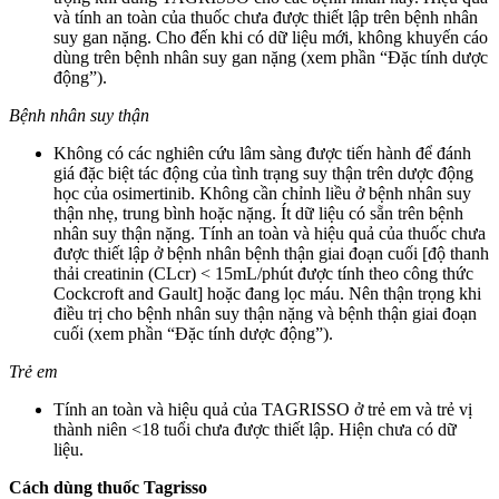
và tính an toàn của thuốc chưa được thiết lập trên bệnh nhân
suy gan nặng. Cho đến khi có dữ liệu mới, không khuyến cáo
dùng trên bệnh nhân suy gan nặng (xem phần “Đặc tính dược
động”).
Bệnh nhân suy thận
Không có các nghiên cứu lâm sàng được tiến hành để đánh
giá đặc biệt tác động của tình trạng suy thận trên dược động
học của osimertinib. Không cần chỉnh liều ở bệnh nhân suy
thận nhẹ, trung bình hoặc nặng. Ít dữ liệu có sẵn trên bệnh
nhân suy thận nặng. Tính an toàn và hiệu quả của thuốc chưa
được thiết lập ở bệnh nhân bệnh thận giai đoạn cuối [độ thanh
thải creatinin (CLcr) < 15mL/phút được tính theo công thức
Cockcroft and Gault] hoặc đang lọc máu. Nên thận trọng khi
điều trị cho bệnh nhân suy thận nặng và bệnh thận giai đoạn
cuối (xem phần “Đặc tính dược động”).
Trẻ em
Tính an toàn và hiệu quả của TAGRISSO ở trẻ em và trẻ vị
thành niên <18 tuổi chưa được thiết lập. Hiện chưa có dữ
liệu.
Cách dùng thuốc Tagrisso