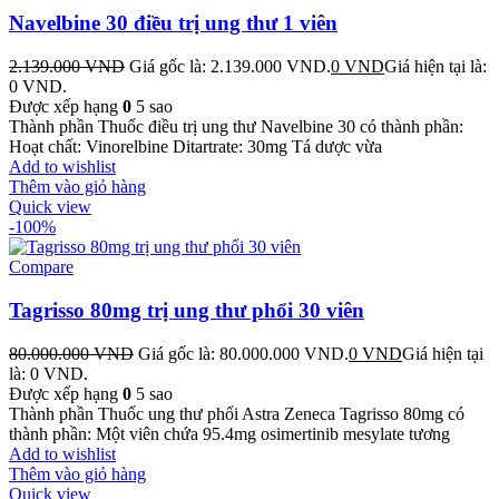
Navelbine 30 điều trị ung thư 1 viên
2.139.000
VND
Giá gốc là: 2.139.000 VND.
0
VND
Giá hiện tại là:
0 VND.
Được xếp hạng
0
5 sao
Thành phần Thuốc điều trị ung thư Navelbine 30 có thành phần:
Hoạt chất: Vinorelbine Ditartrate: 30mg Tá dược vừa
Add to wishlist
Thêm vào giỏ hàng
Quick view
-100%
Compare
Tagrisso 80mg trị ung thư phổi 30 viên
80.000.000
VND
Giá gốc là: 80.000.000 VND.
0
VND
Giá hiện tại
là: 0 VND.
Được xếp hạng
0
5 sao
Thành phần Thuốc ung thư phổi Astra Zeneca Tagrisso 80mg có
thành phần: Một viên chứa 95.4mg osimertinib mesylate tương
Add to wishlist
Thêm vào giỏ hàng
Quick view