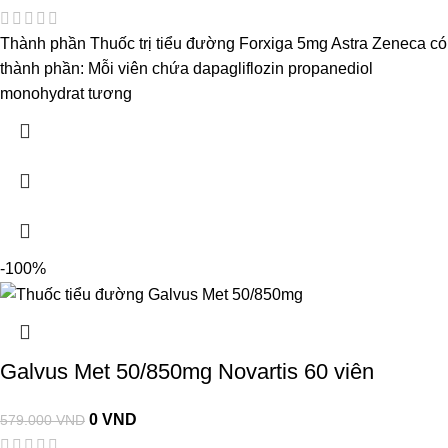
Thành phần Thuốc trị tiểu đường Forxiga 5mg Astra Zeneca có
thành phần: Mỗi viên chứa dapagliflozin propanediol
monohydrat tương
-100%
Galvus Met 50/850mg Novartis 60 viên
0
VND
579.000
VND