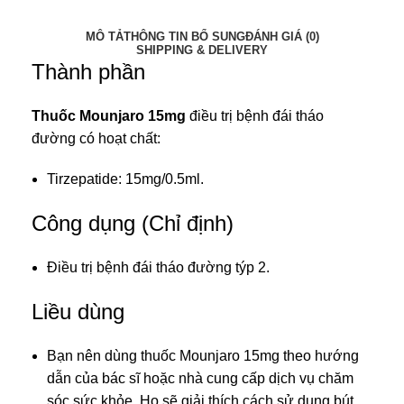
MÔ TẢ
THÔNG TIN BỔ SUNG
ĐÁNH GIÁ (0)
SHIPPING & DELIVERY
Thành phần
Thuốc Mounjaro 15mg
điều trị bệnh đái tháo
đường có hoạt chất:
Tirzepatide: 15mg/0.5ml.
Công dụng (Chỉ định)
Điều trị bệnh đái tháo đường týp 2.
Liều dùng
Bạn nên dùng thuốc Mounjaro 15mg theo hướng
dẫn của bác sĩ hoặc nhà cung cấp dịch vụ chăm
sóc sức khỏe. Họ sẽ giải thích cách sử dụng bút