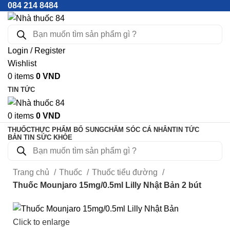
084 214 8484
Login / Register
Wishlist
0
items
0
VND
TIN TỨC
0
items
0
VND
THUỐC
THỰC PHẨM BỔ SUNG
CHĂM SÓC CÁ NHÂN
TIN TỨC
BẢN TIN SỨC KHỎE
Trang chủ
Thuốc
Thuốc tiểu đường
Thuốc Mounjaro 15mg/0.5ml Lilly Nhật Bản 2 bút
Click to enlarge