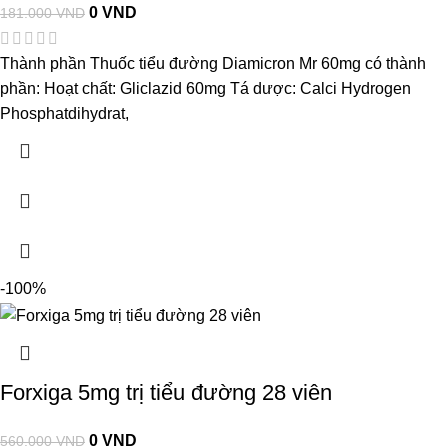
0
VND
181.000
VND
Thành phần Thuốc tiểu đường Diamicron Mr 60mg có thành
phần: Hoạt chất: Gliclazid 60mg Tá dược: Calci Hydrogen
Phosphatdihydrat,
-100%
Forxiga 5mg trị tiểu đường 28 viên
0
VND
560.000
VND