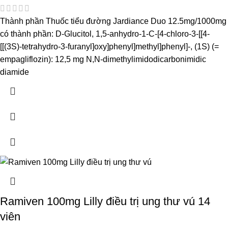
Thành phần Thuốc tiểu đường Jardiance Duo 12.5mg/1000mg
có thành phần: D-Glucitol, 1,5-anhydro-1-C-[4-chloro-3-[[4-
[[(3S)-tetrahydro-3-furanyl]oxy]phenyl]methyl]phenyl]-, (1S) (=
empagliflozin): 12,5 mg N,N-dimethylimidodicarbonimidic
diamide
Ramiven 100mg Lilly điều trị ung thư vú 14
viên